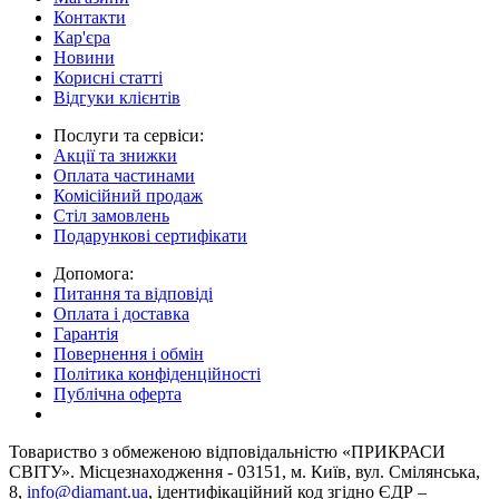
Контакти
Кар'єра
Новини
Корисні статті
Відгуки клієнтів
Послуги та сервіси:
Акції та знижки
Оплата частинами
Комісійний продаж
Стіл замовлень
Подарункові сертифікати
Допомога:
Питання та відповіді
Оплата і доставка
Гарантія
Повернення і обмін
Політика конфіденційності
Публічна оферта
Товариство з обмеженою вiдповiдальнiстю «ПРИКРАСИ
СВІТУ». Місцезнаходження - 03151, м. Київ, вул. Смілянська,
8,
info@diamant.ua
, ідентифікаційний код згідно ЄДР –