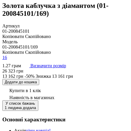
Золота каблучка з діамантом (01-
200845101/169)
Артикул
01-200845101
Копіювати
Скопійовано
Модель
01-200845101/169
Копіювати
Скопійовано
16
1.27 грам
Визначити розмір
26 323 грн
13 162 грн
-50%
Знижка
13 161 грн
Додати до кошика
Купити в 1 клік
Наявність
в магазинах
У список бажань
1 людина додала
Основні характеристики
Акція
ціни навпіл!