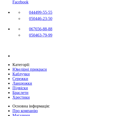
Facebook
044
499-55-55
050
446-23-50
067
656-88-88
050
463-79-99
Категорії:
Ювелірні прикраси
Каблучки
Сережки
Ланцюжки
Підвіски
Браслети
Хрестики
Основна інформація:
Про компанію
Магазини