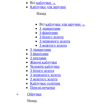
Всі
каблучки →
Каблучки для заручин
Назад
Всі
каблучки для заручин →
З діамантами
З фіанітами
З білого золота
З червоного золота
З жовтого золота
З діамантами
З фіанітами
З перлами
Жіночі каблучки
Чоловічі каблучки
З білого золота
З червоного золота
З жовтого золота
Каблучки солітери
Персні-печатки
Обручки
Назад