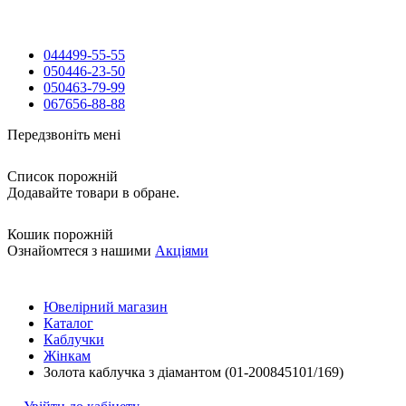
044
499-55-55
050
446-23-50
050
463-79-99
067
656-88-88
Передзвоніть мені
Список порожній
Додавайте товари в обране.
Кошик порожній
Ознайомтеся з нашими
Акціями
Ювелірний магазин
Каталог
Каблучки
Жінкам
Золота каблучка з діамантом (01-200845101/169)