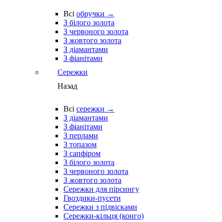
Всі
обручки →
З білого золота
З червоного золота
З жовтого золота
З діамантами
З фіанітами
Сережки
Назад
Всі
сережки →
З діамантами
З фіанітами
З перлами
З топазом
З сапфіром
З білого золота
З червоного золота
З жовтого золота
Сережки для пірсингу
Гвоздики-пусети
Сережки з підвісками
Сережки-кільця (конго)