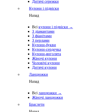
Дитячі сережки
Кулони і підвіски
Назад
Всі
кулони і підвіски →
З діамантами
З фіанітами
З перлами
Кулони-букви
Кулони-сердечка
Кулони-янголята
Жіночі кулони
Чоловічі кулони
Дитячі кулони
Ланцюжки
Назад
Всі
ланцюжки →
Жіночі ланцюжки
Браслети
Назад