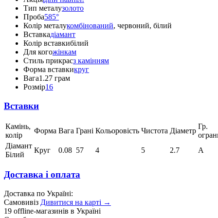
Тип металу
золото
Проба
585°
Колір металу
комбінований
, червоний, білий
Вставка
діамант
Колір вставки
білий
Для кого
жінкам
Стиль прикрас
з камінням
Форма вставки
круг
Вага
1.27 грам
Розмір
16
Вставки
Камінь,
Гр.
Форма
Вага
Грані
Кольоровість
Чистота
Діаметр
колір
огран
Діамант
Круг
0.08
57
4
5
2.7
А
Білий
Доставка і оплата
Доставка по Україні:
Самовивіз
Дивитися на карті →
19 offline-магазинів в Україні