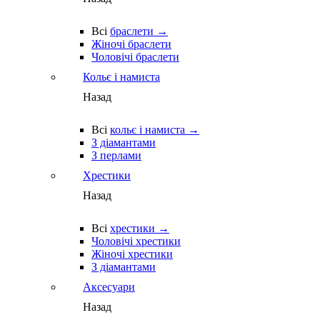
Всі
браслети →
Жіночі браслети
Чоловічі браслети
Кольє і намиста
Назад
Всі
кольє і намиста →
З діамантами
З перлами
Хрестики
Назад
Всі
хрестики →
Чоловічі хрестики
Жіночі хрестики
З діамантами
Аксесуари
Назад