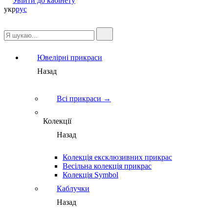
Увійти до кабінету
укр
рус
Ювелірні прикраси
Назад
Всі прикраси →
Колекції
Назад
Колекція ексклюзивних прикрас
Весільна колекція прикрас
Колекція Symbol
Каблучки
Назад