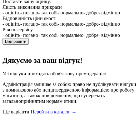
Поставте вашу оцінку:
Якість виконання прикраси
- оцініть
- погано
- так собі
- нормально
- добре
- відмінно
Відповідність ціни якості
- оцініть
- погано
- так собі
- нормально
- добре
- відмінно
Рівень сервісу
- оцініть
- погано
- так собі
- нормально
- добре
- відмінно
Відправити
Дякуємо за ваш відгук!
Усі відгуки проходять обов'язкову премодерацію.
Адміністрація залишає за собою право не публікувати відгуки
з помилковою або непідтвердженою інформацією про роботу
магазина, а також повідомлення, що суперечать
загальноприйнятим нормам етики.
Ще варіанти
Перейти в каталог →