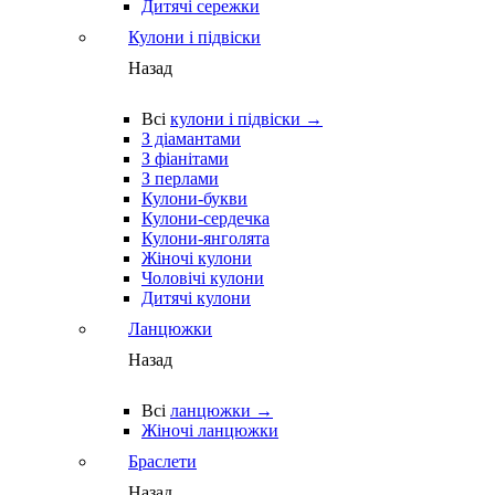
Дитячі сережки
Кулони і підвіски
Назад
Всі
кулони і підвіски →
З діамантами
З фіанітами
З перлами
Кулони-букви
Кулони-сердечка
Кулони-янголята
Жіночі кулони
Чоловічі кулони
Дитячі кулони
Ланцюжки
Назад
Всі
ланцюжки →
Жіночі ланцюжки
Браслети
Назад