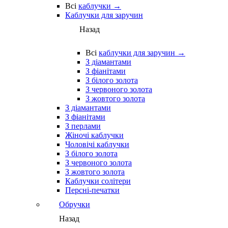
Всі
каблучки →
Каблучки для заручин
Назад
Всі
каблучки для заручин →
З діамантами
З фіанітами
З білого золота
З червоного золота
З жовтого золота
З діамантами
З фіанітами
З перлами
Жіночі каблучки
Чоловічі каблучки
З білого золота
З червоного золота
З жовтого золота
Каблучки солітери
Персні-печатки
Обручки
Назад