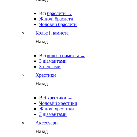
Всі
браслети →
Жіночі браслети
Чоловічі браслети
Кольє і намиста
Назад
Всі
кольє і намиста →
З діамантами
З перлами
Хрестики
Назад
Всі
хрестики →
Чоловічі хрестики
Жіночі хрестики
З діамантами
Аксесуари
Назад