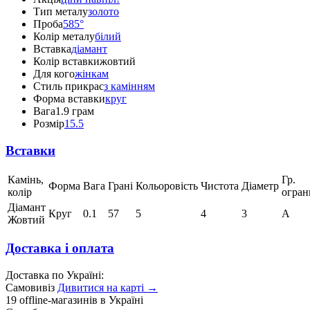
Тип металу
золото
Проба
585°
Колір металу
білий
Вставка
діамант
Колір вставки
жовтий
Для кого
жінкам
Стиль прикрас
з камінням
Форма вставки
круг
Вага
1.9 грам
Розмір
15.5
Вставки
Камінь,
Гр.
Форма
Вага
Грані
Кольоровість
Чистота
Діаметр
колір
огран
Діамант
Круг
0.1
57
5
4
3
А
Жовтий
Доставка і оплата
Доставка по Україні:
Самовивіз
Дивитися на карті →
19 offline-магазинів в Україні