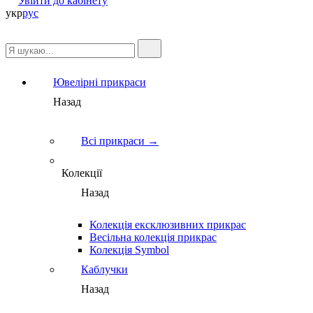
Увійти до кабінету
укр
рус
Ювелірні прикраси
Назад
Всі прикраси →
Колекції
Назад
Колекція ексклюзивних прикрас
Весільна колекція прикрас
Колекція Symbol
Каблучки
Назад