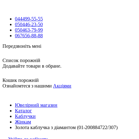
044
499-55-55
050
446-23-50
050
463-79-99
067
656-88-88
Передзвоніть мені
Список порожній
Додавайте товари в обране.
Кошик порожній
Ознайомтеся з нашими
Акціями
Ювелірний магазин
Каталог
Каблучки
Жінкам
Золота каблучка з діамантом (01-200884722/307)