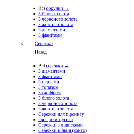
Всі
обручки →
З білого золота
З червоного золота
З жовтого золота
З діамантами
З фіанітами
Сережки
Назад
Всі
сережки →
З діамантами
З фіанітами
З перлами
З топазом
З сапфіром
З білого золота
З червоного золота
З жовтого золота
Сережки для пірсингу
Гвоздики-пусети
Сережки з підвісками
Сережки-кільця (конго)