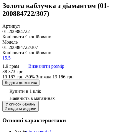
Золота каблучка з діамантом (01-
200884722/307)
Артикул
01-200884722
Копіювати
Скопійовано
Модель
01-200884722/307
Копіювати
Скопійовано
15.5
1.9 грам
Визначити розмір
38 373 грн
19 187 грн
-50%
Знижка
19 186 грн
Додати до кошика
Купити в 1 клік
Наявність
в магазинах
У список бажань
2 людини додали
Основні характеристики
Акція
ціни навпіл!