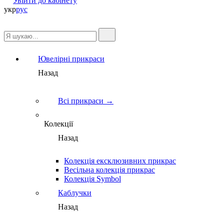
Увійти до кабінету
укр
рус
Ювелірні прикраси
Назад
Всі прикраси →
Колекції
Назад
Колекція ексклюзивних прикрас
Весільна колекція прикрас
Колекція Symbol
Каблучки
Назад