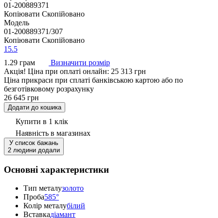
01-200889371
Копіювати
Скопійовано
Модель
01-200889371/307
Копіювати
Скопійовано
15.5
1.29 грам
Визначити розмір
Акцiя!
Ціна при оплаті онлайн: 25 313 грн
Ціна прикраси при сплаті банківською картою або по
безготівковому розрахунку
26 645 грн
Додати до кошика
Купити в 1 клік
Наявність
в магазинах
У список бажань
2 людини додали
Основні характеристики
Тип металу
золото
Проба
585°
Колір металу
білий
Вставка
діамант