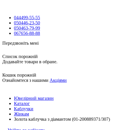
044
499-55-55
050
446-23-50
050
463-79-99
067
656-88-88
Передзвоніть мені
Список порожній
Додавайте товари в обране.
Кошик порожній
Ознайомтеся з нашими
Акціями
Ювелірний магазин
Каталог
Каблучки
Жінкам
Золота каблучка з діамантом (01-200889371/307)