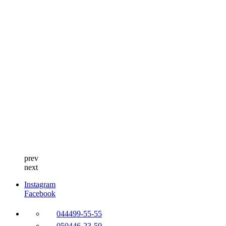
prev
next
Instagram
Facebook
044
499-55-55
050
446-23-50