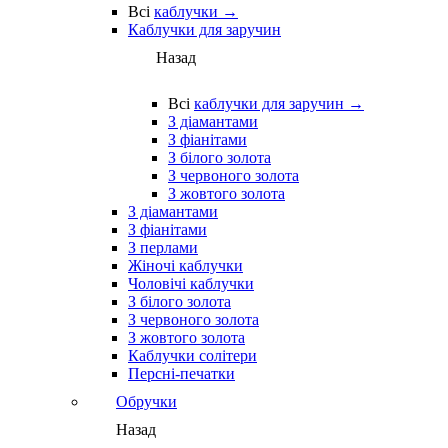
Всі
каблучки →
Каблучки для заручин
Назад
Всі
каблучки для заручин →
З діамантами
З фіанітами
З білого золота
З червоного золота
З жовтого золота
З діамантами
З фіанітами
З перлами
Жіночі каблучки
Чоловічі каблучки
З білого золота
З червоного золота
З жовтого золота
Каблучки солітери
Персні-печатки
Обручки
Назад