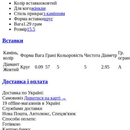
Колір вставки
жовтий
Для кого
жінкам
Стиль прикрас
з камінням
Форма вставки
круг
Вага
1.29 грам
Розмір
15.5
Вставки
Камінь,
Гр.
Форма
Вага
Грані
Кольоровість
Чистота
Діаметр
колір
огран
Діамант
Круг
0.09
57
5
5
2.95
А
Жовтий
Доставка і оплата
Доставка по Україні:
Самовивіз
Дивитися на карті →
19 offline-магазинів в Україні
Службами доставки
Нова Пошта, Автолюкс, Спецзв'язок
Способи оплати:
Готівкою
Картою банку