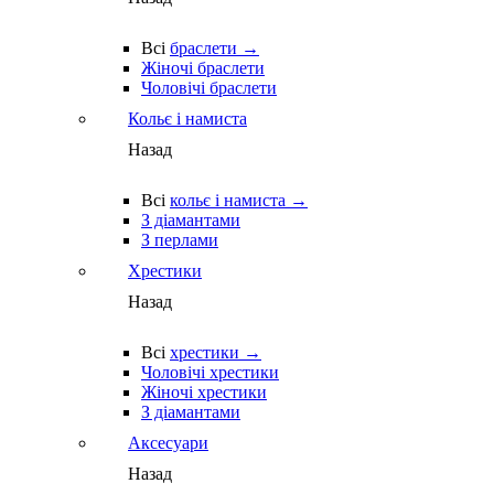
Всі
браслети →
Жіночі браслети
Чоловічі браслети
Кольє і намиста
Назад
Всі
кольє і намиста →
З діамантами
З перлами
Хрестики
Назад
Всі
хрестики →
Чоловічі хрестики
Жіночі хрестики
З діамантами
Аксесуари
Назад