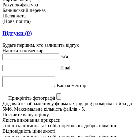
Рахунок-фактура
Банківський переказ
Післяплата
(Нова пошта)
Відгуки
(0)
Будьте першим, хто залишить відгук
Написати коментар:
Ім'я
Email
Ваш коментар
Прикріпіть фотографії
Додавайте зображення у форматах jpg, png розміром файла до
5Мб. Максимальна кількість файлів - 5.
Поставте вашу оцінку:
Якість виконання прикраси
- оцініть
- погано
- так собі
- нормально
- добре
- відмінно
Відповідність ціни якості
- оцініть
- погано
- так собі
- нормально
- добре
- відмінно