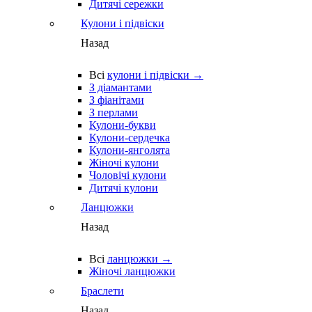
Дитячі сережки
Кулони і підвіски
Назад
Всі
кулони і підвіски →
З діамантами
З фіанітами
З перлами
Кулони-букви
Кулони-сердечка
Кулони-янголята
Жіночі кулони
Чоловічі кулони
Дитячі кулони
Ланцюжки
Назад
Всі
ланцюжки →
Жіночі ланцюжки
Браслети
Назад