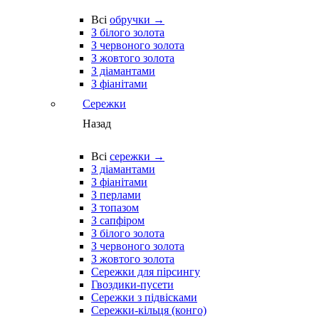
Всі
обручки →
З білого золота
З червоного золота
З жовтого золота
З діамантами
З фіанітами
Сережки
Назад
Всі
сережки →
З діамантами
З фіанітами
З перлами
З топазом
З сапфіром
З білого золота
З червоного золота
З жовтого золота
Сережки для пірсингу
Гвоздики-пусети
Сережки з підвісками
Сережки-кільця (конго)