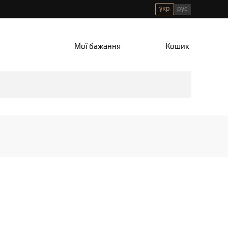
укр
рус
Мої бажання
Кошик