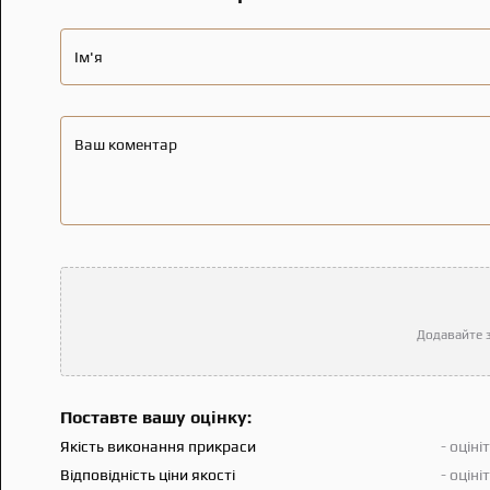
Ім'я
Ваш коментар
Додавайте з
Поставте вашу оцінку:
Якість виконання прикраси
- оціні
Відповідність ціни якості
- оціні