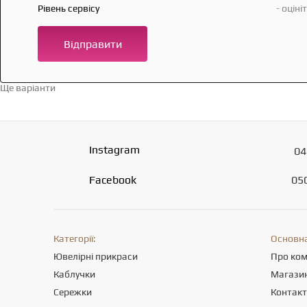
Рівень сервісу
- оціні
Відправити
Ще варіанти
Перейти в каталог →
Instagram
04
Facebook
05
Категорії:
Основна
Ювелірні прикраси
Про ко
Каблучки
Магази
Сережки
Контак