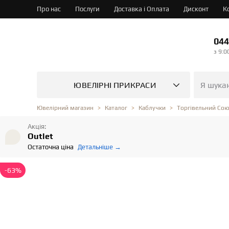
Про нас
Послуги
Доставка і Оплата
Дисконт
К
044
з 9:0
ЮВЕЛІРНІ ПРИКРАСИ
Ювелірний магазин
Каталог
Каблучки
Торгівельний Со
Акція:
Outlet
Остаточна ціна
Детальніше →
-63%