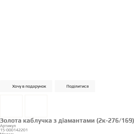
Хочу в подарунок
Поділитися
Золота каблучка з діамантами (2к-276/169
Артикул
15-000142201