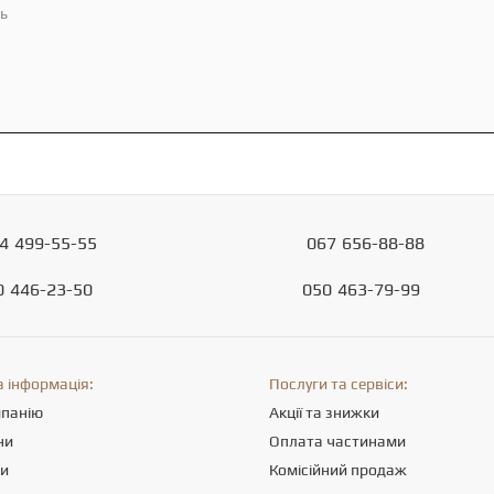
ть
4
499-55-55
067
656-88-88
0
446-23-50
050
463-79-99
 інформація:
Послуги та сервіси:
мпанію
Акції та знижки
ни
Оплата частинами
ти
Комісійний продаж