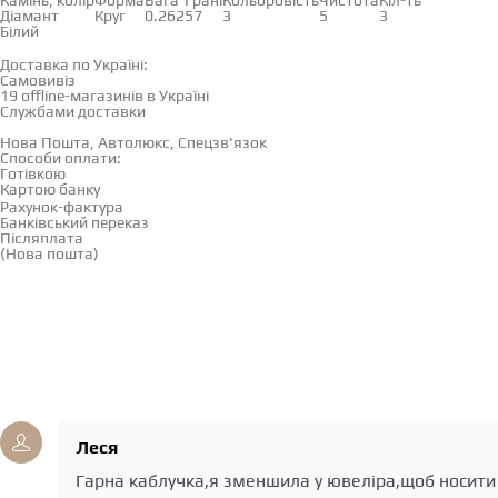
Камінь, колір
Форма
Вага
Грані
Кольоровість
Чистота
Кіл-ть
Діамант
Круг
0.262
57
3
5
3
Білий
Доставка і оплата
Доставка по Україні:
Самовивіз
Дивитися на карті →
19 offline-магазинів в Україні
Службами доставки
Нова Пошта, Автолюкс, Спецзв'язок
Способи оплати:
Готівкою
Картою банку
Рахунок-фактура
Банківський переказ
Післяплата
(Нова пошта)
Відгуки
(3)
Середня оцінка за версією клієнтів
Середня оцінка за версією клієнтів
Середня оцінка за версією клієнтів
Середня оцінка за версією клієнтів
Середня оцінка за версією клієнтів
Леся
Гарна каблучка,я зменшила у ювеліра,щоб носити 