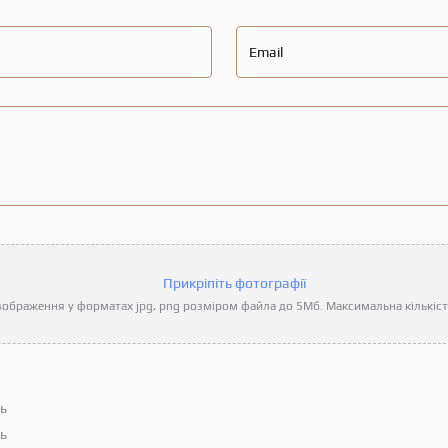
Email
Прикріпіть фотографії
ображення у форматах jpg, png розміром файла до 5Мб. Максимальна кількість
ть
ть