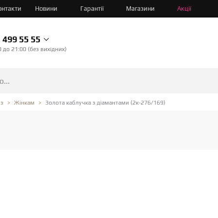
онтакти
Новини
Гарантії
Магазини
Акції
499 55 55
0 до 21:00 (без вихідних)
Золота каблучка з діамантами (2к-276/169)
юз
Жінкам