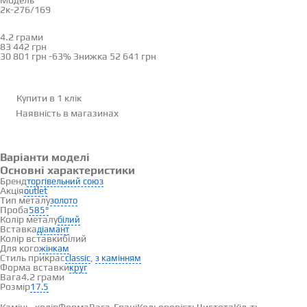
Модель
2к-276/169
17.5
18
4.2 грами
Визначити розмір
83 442 грн
30 801 грн
-63%
Знижка
52 641 грн
Купити в 1 клік
Наявність
в магазинах
Варіанти моделі
Основні характеристики
Бренд
торгівельний союз
Акція
outlet
Тип металу
золото
Проба
585°
Колір металу
білий
Вставка
діамант
Колір вставки
білий
Для кого
жінкам
Стиль прикрас
,
classic
з камінням
Форма вставки
круг
Вага
4.2 грами
Розмір
17.5
Вставки