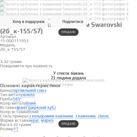
Хочу в подарунок
Поділитися
Золота каблучка з камінням Swarovski
(2б_к-155/57)
ПРОДАНО
Артикул
15-000111953
Модель
2б_к-155/57
17
3.32 грами
Визначити розмір
Повідомити про наявність
У список бажань
21 людина додала
Основні характеристики
Бренд
торгівельний союз
Тип металу
золото
Проба
585°
Колір металу
білий
Вставка
фіаніт (цирконій куб.)
Колір вставки
білий
Стиль прикрас
,
,
з кольоровим камінням
з камінням
classic
Форма вставки
,
круг
маркіз
Вага
3.32 грами
ПРОДАНО
Розмір
17
Вставки