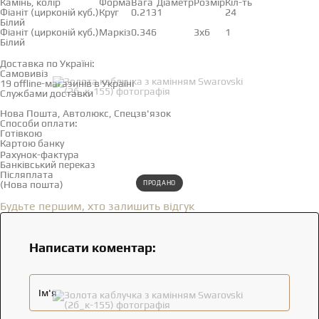
Камінь, колір
Форма
Вага
Діаметр
Розмір
Кіл-ть
Фіаніт (цирконій куб.)
Круг
0.213
1
24
Білий
Фіаніт (цирконій куб.)
Маркіз
0.346
3х6
1
Білий
Доставка і оплата
Доставка по Україні:
Самовивіз
Дивитися на карті →
19 offline-магазинів в Україні
Службами доставки
Нова Пошта, Автолюкс, Спецзв'язок
Способи оплати:
Готівкою
Картою банку
Рахунок-фактура
Банківський переказ
Післяплата
(Нова пошта)
ПРОДАНО
Відгуки
(0)
Будьте першим, хто залишить відгук
Написати коментар:
Ім'я