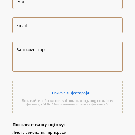
Ім'я
Email
Ваш коментар
Прикріпіть фотографії
Додавайте зображення у форматах jpg, png розміром
файла до 5Мб. Максимальна кількість файлів - 5.
Поставте вашу оцінку:
Якість виконання прикраси