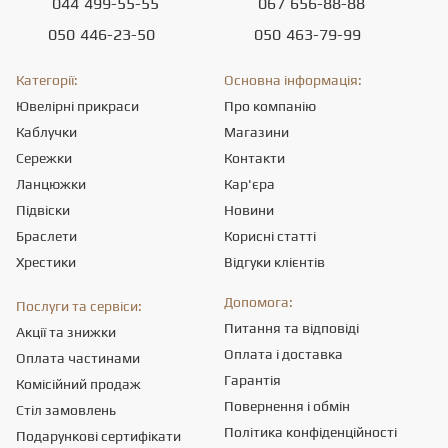
044
499-55-55
067
656-88-88
050
446-23-50
050
463-79-99
Категорії:
Основна інформація:
Ювелірні прикраси
Про компанію
Каблучки
Магазини
Сережки
Контакти
Ланцюжки
Кар'єра
Підвіски
Новини
Браслети
Корисні статті
Хрестики
Відгуки клієнтів
Допомога:
Послуги та сервіси:
Питання та відповіді
Акції та знижки
Оплата і доставка
Оплата частинами
Гарантія
Комісійний продаж
Повернення і обмін
Стіл замовлень
Політика конфіденційності
Подарункові сертифікати