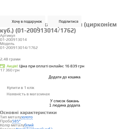
Хочу в подарунок
Поділитися
Золота каблучка з фіанітом (цирконієм
куб.) (01-200913014/1762)
Артикул
01-200913014
Модель
01-200913014/1762
17.5
2.48 грами
Визначити розмір
Акцiя!
Ціна при оплаті онлайн: 16 839 грн
17 360 грн
Додати до кошика
Купити в 1 клік
Наявність
в магазинах
У список бажань
1 людина додала
Основні характеристики
Тип металу
золото
Проба
585°
Колір металу
білий