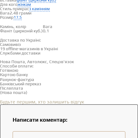
Вставка
фіаніт (цирконій куб.)
Для кого
жінкам
Стиль прикрас
з камінням
Вага
2.48 грами
Розмір
17.5
Вставки
Камінь, колір
Вага
Фіаніт (цирконій куб.)
0.1
Доставка і оплата
Доставка по Україні:
Самовивіз
Дивитися на карті →
19 offline-магазинів в Україні
Службами доставки
Нова Пошта, Автолюкс, Спецзв'язок
Способи оплати:
Готівкою
Картою банку
Рахунок-фактура
Банківський переказ
Післяплата
(Нова пошта)
Відгуки
(0)
Будьте першим, хто залишить відгук
Написати коментар: