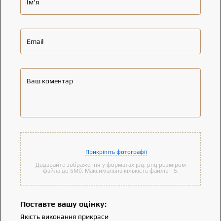
Ім'я
Email
Ваш коментар
Прикріпіть фотографії
Додавайте зображення у форматах jpg, png розміром
файла до 5Мб. Максимальна кількість файлів - 5.
Поставте вашу оцінку:
Якість виконання прикраси