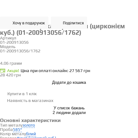
Хочу в подарунок
Поділитися
Золота каблучка з фіанітом (цирконієм
куб.) (01-200913056/1762)
Артикул
01-200913056
Модель
01-200913056/1762
18.5
4.06 грами
Визначити розмір
Акцiя!
Ціна при оплаті онлайн: 27 567 грн
28 420 грн
Додати до кошика
Купити в 1 клік
Наявність
в магазинах
У список бажань
2 людини додали
Основні характеристики
Тип металу
золото
Проба
585°
Колір металу
білий