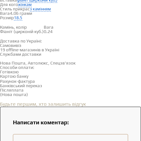
Вставка
фіаніт (цирконій куб.)
Для кого
жінкам
Стиль прикрас
з камінням
Вага
4.06 грами
Розмір
18.5
Вставки
Камінь, колір
Вага
Фіаніт (цирконій куб.)
0.24
Доставка і оплата
Доставка по Україні:
Самовивіз
Дивитися на карті →
19 offline-магазинів в Україні
Службами доставки
Нова Пошта, Автолюкс, Спецзв'язок
Способи оплати:
Готівкою
Картою банку
Рахунок-фактура
Банківський переказ
Післяплата
(Нова пошта)
Відгуки
(0)
Будьте першим, хто залишить відгук
Написати коментар: