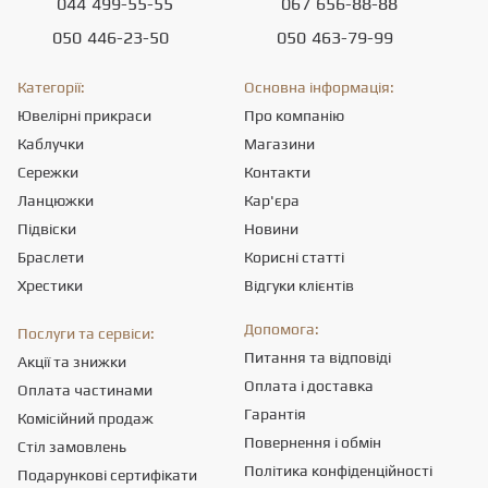
044
499-55-55
067
656-88-88
050
446-23-50
050
463-79-99
Категорії:
Основна інформація:
Ювелірні прикраси
Про компанію
Каблучки
Магазини
Сережки
Контакти
Ланцюжки
Кар'єра
Підвіски
Новини
Браслети
Корисні статті
Хрестики
Відгуки клієнтів
Допомога:
Послуги та сервіси:
Питання та відповіді
Акції та знижки
Оплата і доставка
Оплата частинами
Гарантія
Комісійний продаж
Повернення і обмін
Стіл замовлень
Політика конфіденційності
Подарункові сертифікати