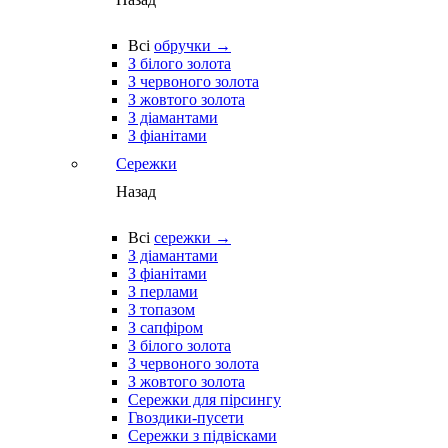
Всі
обручки →
З білого золота
З червоного золота
З жовтого золота
З діамантами
З фіанітами
Сережки
Назад
Всі
сережки →
З діамантами
З фіанітами
З перлами
З топазом
З сапфіром
З білого золота
З червоного золота
З жовтого золота
Сережки для пірсингу
Гвоздики-пусети
Сережки з підвісками