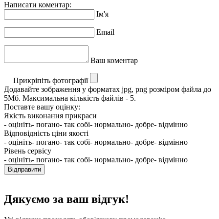
Написати коментар:
Ім'я
Email
Ваш коментар
Прикріпіть фотографії
Додавайте зображення у форматах jpg, png розміром файла до
5Мб. Максимальна кількість файлів - 5.
Поставте вашу оцінку:
Якість виконання прикраси
- оцініть
- погано
- так собі
- нормально
- добре
- відмінно
Відповідність ціни якості
- оцініть
- погано
- так собі
- нормально
- добре
- відмінно
Рівень сервісу
- оцініть
- погано
- так собі
- нормально
- добре
- відмінно
Відправити
Дякуємо за ваш відгук!