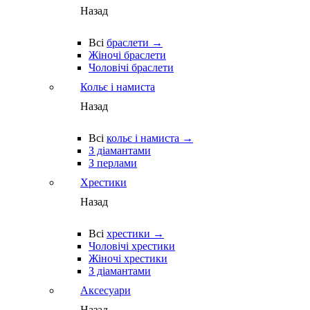
Назад
Всі
браслети →
Жіночі браслети
Чоловічі браслети
Кольє і намиста
Назад
Всі
кольє і намиста →
З діамантами
З перлами
Хрестики
Назад
Всі
хрестики →
Чоловічі хрестики
Жіночі хрестики
З діамантами
Аксесуари
Назад