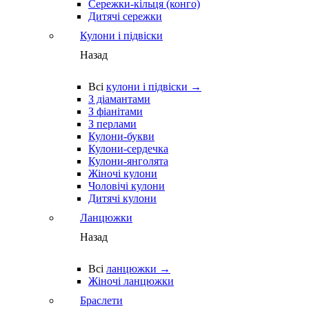
Сережки-кільця (конго)
Дитячі сережки
Кулони і підвіски
Назад
Всі
кулони і підвіски →
З діамантами
З фіанітами
З перлами
Кулони-букви
Кулони-сердечка
Кулони-янголята
Жіночі кулони
Чоловічі кулони
Дитячі кулони
Ланцюжки
Назад
Всі
ланцюжки →
Жіночі ланцюжки
Браслети