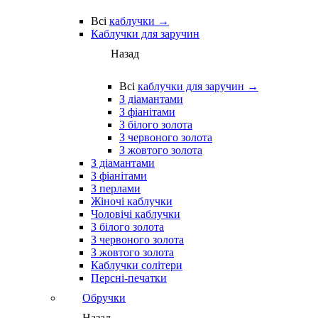
Всі
каблучки →
Каблучки для заручин
Назад
Всі
каблучки для заручин →
З діамантами
З фіанітами
З білого золота
З червоного золота
З жовтого золота
З діамантами
З фіанітами
З перлами
Жіночі каблучки
Чоловічі каблучки
З білого золота
З червоного золота
З жовтого золота
Каблучки солітери
Персні-печатки
Обручки
Назад