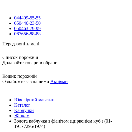
044
499-55-55
050
446-23-50
050
463-79-99
067
656-88-88
Передзвоніть мені
Список порожній
Додавайте товари в обране.
Кошик порожній
Ознайомтеся з нашими
Акціями
Ювелірний магазин
Каталог
Каблучки
Жінкам
Золота каблучка з фіанітом (цирконієм куб.) (01-
19177295/1974)