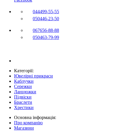
044
499-55-55
050
446-23-50
067
656-88-88
050
463-79-99
Категорії:
Ювелірні прикраси
Каблучки
Сережки
Ланцюжки
Підвіски
Браслети
Хрестики
Основна інформація:
Про компанію
Магазини