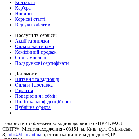
Контакти
Кар'єра
Новини
Корисні статті
Відгуки клієнтів
Послуги та сервіси:
Акції та знижки
Оплата частинами
Комісійний продаж
Стіл замовлень
Подарункові сертифікати
Допомога:
Питання та відповіді
Оплата і доставка
Гарантія
Повернення і обмін
Політика конфіденційності
Публічна оферта
Товариство з обмеженою вiдповiдальнiстю «ПРИКРАСИ
СВІТУ». Місцезнаходження - 03151, м. Київ, вул. Смілянська,
8,
info@diamant.ua
, ідентифікаційний код згідно ЄДР –