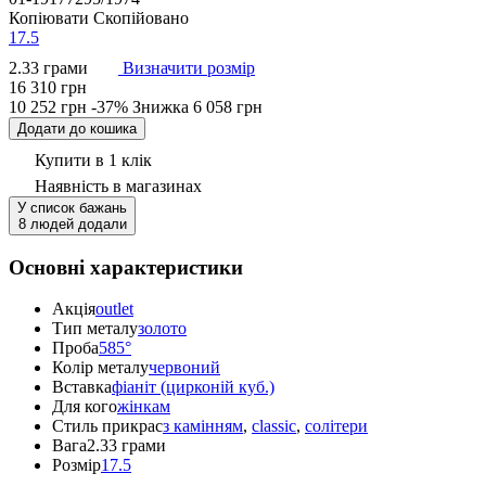
Копіювати
Скопійовано
17.5
2.33 грами
Визначити розмір
16 310 грн
10 252 грн
-37%
Знижка
6 058 грн
Додати до кошика
Купити в 1 клік
Наявність
в магазинах
У список бажань
8 людей додали
Основні характеристики
Акція
outlet
Тип металу
золото
Проба
585°
Колір металу
червоний
Вставка
фіаніт (цирконій куб.)
Для кого
жінкам
Стиль прикрас
з камінням
,
classic
,
солітери
Вага
2.33 грами
Розмір
17.5