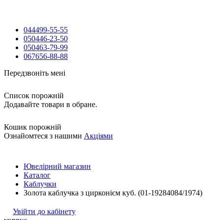
044
499-55-55
050
446-23-50
050
463-79-99
067
656-88-88
Передзвоніть мені
Список порожній
Додавайте товари в обране.
Кошик порожній
Ознайомтеся з нашими
Акціями
Ювелірний магазин
Каталог
Каблучки
Золота каблучка з цирконієм куб. (01-19284084/1974)
Увійти до кабінету