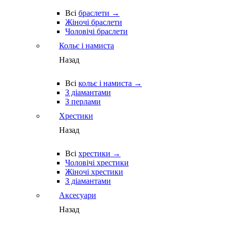
Всі
браслети →
Жіночі браслети
Чоловічі браслети
Кольє і намиста
Назад
Всі
кольє і намиста →
З діамантами
З перлами
Хрестики
Назад
Всі
хрестики →
Чоловічі хрестики
Жіночі хрестики
З діамантами
Аксесуари
Назад