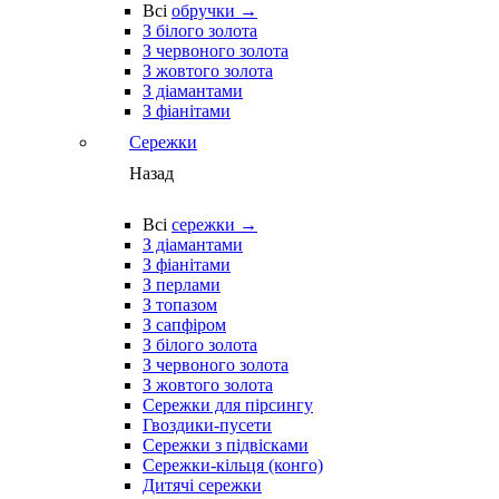
Всі
обручки →
З білого золота
З червоного золота
З жовтого золота
З діамантами
З фіанітами
Сережки
Назад
Всі
сережки →
З діамантами
З фіанітами
З перлами
З топазом
З сапфіром
З білого золота
З червоного золота
З жовтого золота
Сережки для пірсингу
Гвоздики-пусети
Сережки з підвісками
Сережки-кільця (конго)
Дитячі сережки