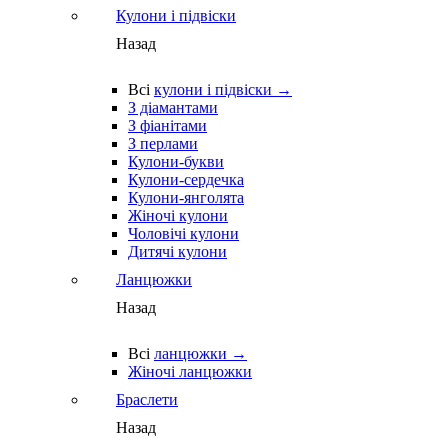
Кулони і підвіски
Назад
Всі
кулони і підвіски →
З діамантами
З фіанітами
З перлами
Кулони-букви
Кулони-сердечка
Кулони-янголята
Жіночі кулони
Чоловічі кулони
Дитячі кулони
Ланцюжки
Назад
Всі
ланцюжки →
Жіночі ланцюжки
Браслети
Назад