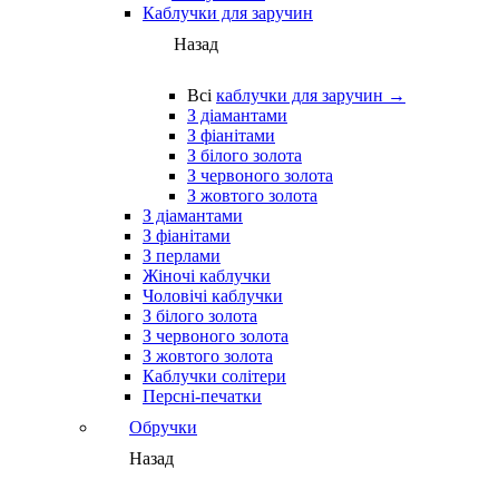
Каблучки для заручин
Назад
Всі
каблучки для заручин →
З діамантами
З фіанітами
З білого золота
З червоного золота
З жовтого золота
З діамантами
З фіанітами
З перлами
Жіночі каблучки
Чоловічі каблучки
З білого золота
З червоного золота
З жовтого золота
Каблучки солітери
Персні-печатки
Обручки
Назад