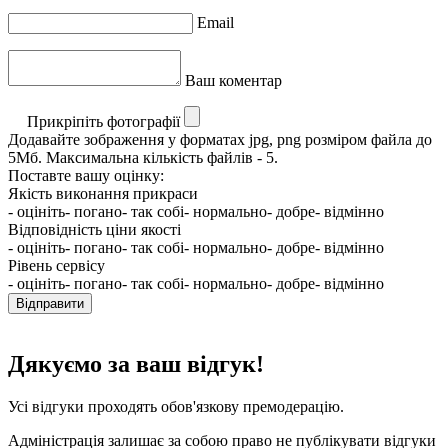
Email
Ваш коментар
Прикріпіть фотографії
Додавайте зображення у форматах jpg, png розміром файла до
5Мб. Максимальна кількість файлів - 5.
Поставте вашу оцінку:
Якість виконання прикраси
- оцініть
- погано
- так собі
- нормально
- добре
- відмінно
Відповідність ціни якості
- оцініть
- погано
- так собі
- нормально
- добре
- відмінно
Рівень сервісу
- оцініть
- погано
- так собі
- нормально
- добре
- відмінно
Відправити
Дякуємо за ваш відгук!
Усі відгуки проходять обов'язкову премодерацію.
Адміністрація залишає за собою право не публікувати відгуки