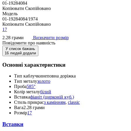
01-19284084
Копіювати
Скопійовано
Модель
01-19284084/1974
Копіювати
Скопійовано
17
2.28 грами
Визначити розмір
Повідомити про наявність
У список бажань
16 людей додали
Основні характеристики
Тип каблучки
неповна доріжка
Тип металу
золото
Проба
585°
Колір металу
білий
Вставка
фіаніт (цирконій куб.)
Стиль прикрас
з камінням
,
classic
Вага
2.28 грами
Розмір
17
Вставки