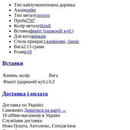
Тип каблучки
неповна доріжка
Акція
outlet
Тип металу
золото
Проба
750°
Колір металу
білий
Вставка
фіаніт (цирконій куб.)
Для кого
жінкам
Стиль прикрас
з камінням
,
classic
Вага
2.13 грами
Розмір
18
Вставки
Камінь, колір
Вага
Фіаніт (цирконій куб.)
0.2
Доставка і оплата
Доставка по Україні:
Самовивіз
Дивитися на карті →
19 offline-магазинів в Україні
Службами доставки
Нова Пошта, Автолюкс, Спецзв'язок