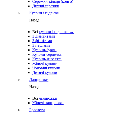
Сережки-кільця (конго)
Дитячі сережки
Кулони і підвіски
Назад
Всі
кулони і підвіски →
З діамантами
З фіанітами
З перлами
Кулони-букви
Кулони-сердечка
Кулони-янголята
Жіночі кулони
Чоловічі кулони
Дитячі кулони
Ланцюжки
Назад
Всі
ланцюжки →
Жіночі ланцюжки
Браслети