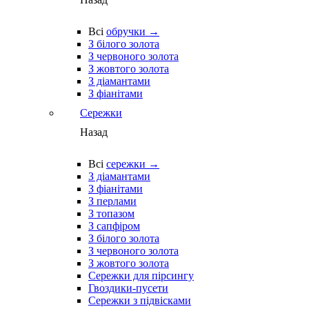
Всі
обручки →
З білого золота
З червоного золота
З жовтого золота
З діамантами
З фіанітами
Сережки
Назад
Всі
сережки →
З діамантами
З фіанітами
З перлами
З топазом
З сапфіром
З білого золота
З червоного золота
З жовтого золота
Сережки для пірсингу
Гвоздики-пусети
Сережки з підвісками