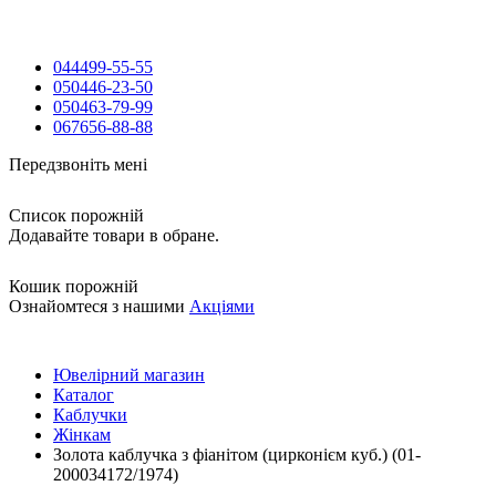
044
499-55-55
050
446-23-50
050
463-79-99
067
656-88-88
Передзвоніть мені
Список порожній
Додавайте товари в обране.
Кошик порожній
Ознайомтеся з нашими
Акціями
Ювелірний магазин
Каталог
Каблучки
Жінкам
Золота каблучка з фіанітом (цирконієм куб.) (01-
200034172/1974)