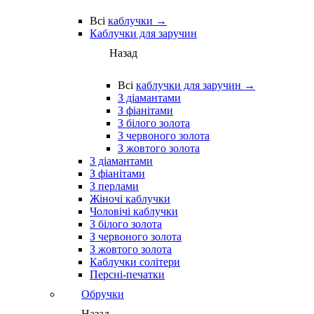
Всі
каблучки →
Каблучки для заручин
Назад
Всі
каблучки для заручин →
З діамантами
З фіанітами
З білого золота
З червоного золота
З жовтого золота
З діамантами
З фіанітами
З перлами
Жіночі каблучки
Чоловічі каблучки
З білого золота
З червоного золота
З жовтого золота
Каблучки солітери
Персні-печатки
Обручки
Назад