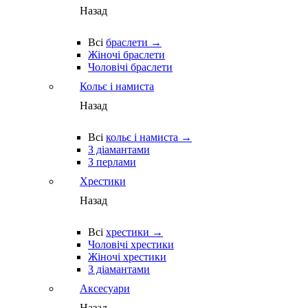
Назад
Всі
браслети →
Жіночі браслети
Чоловічі браслети
Кольє і намиста
Назад
Всі
кольє і намиста →
З діамантами
З перлами
Хрестики
Назад
Всі
хрестики →
Чоловічі хрестики
Жіночі хрестики
З діамантами
Аксесуари
Назад