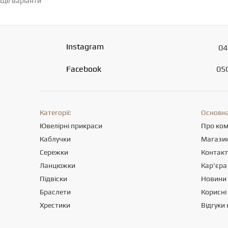
Ще варіанти
Перейти в каталог →
Instagram
04
Facebook
05
Категорії:
Основна
Ювелірні прикраси
Про ко
Каблучки
Магази
Сережки
Контак
Ланцюжки
Кар'єра
Підвіски
Новини
Браслети
Корисні 
Хрестики
Відгуки 