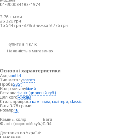
Модель
01-200034183/1974
16
3.76 грами
Визначити розмір
26 320 грн
16 544 грн
-37%
Знижка
9 776 грн
Купити в 1 клік
Наявність
в магазинах
Основні характеристики
Акція
outlet
Тип металу
золото
Проба
585°
Колір металу
білий
Вставка
фіаніт (цирконій куб.)
Для кого
жінкам
Стиль прикрас
,
,
з камінням
солітери
classic
Вага
3.76 грами
Розмір
16
Вставки
Камінь, колір
Вага
Фіаніт (цирконій куб.)
0.04
Доставка і оплата
Доставка по Україні:
Самовивіз
Дивитися на карті →