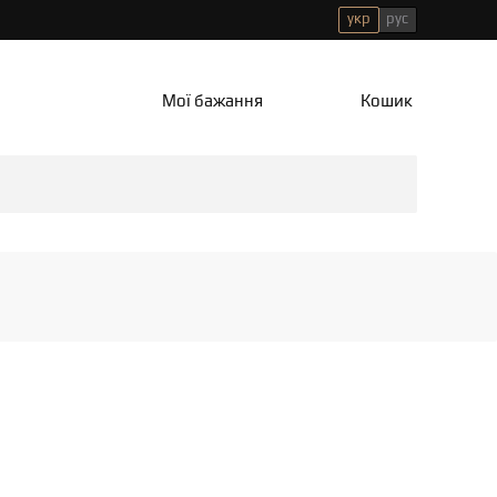
укр
рус
Мої бажання
Кошик