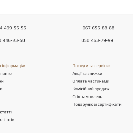
4
499-55-55
067
656-88-88
0
446-23-50
050
463-79-99
 інформація:
Послуги та сервіси:
мпанію
Акції та знижки
ни
Оплата частинами
ти
Комісійний продаж
Стіл замовлень
Подарункові сертифікати
статті
клієнтів