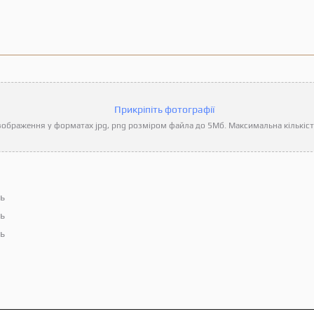
Прикріпіть фотографії
ображення у форматах jpg, png розміром файла до 5Мб. Максимальна кількість
ть
ть
ть