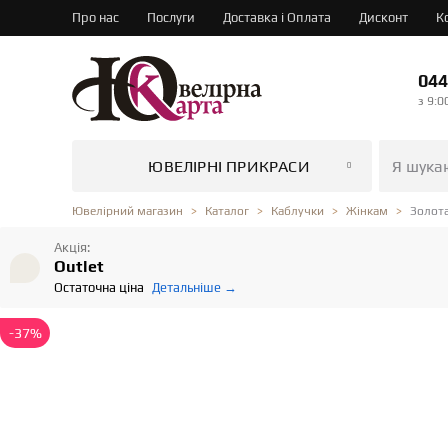
Про нас
Послуги
Доставка і Оплата
Дисконт
К
044
з 9:0
ЮВЕЛІРНІ ПРИКРАСИ
Золота
Ювелірний магазин
Каталог
Каблучки
Жінкам
Акція:
Outlet
Остаточна ціна
Детальніше →
-37%