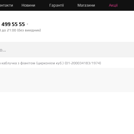
онтакти
Новини
Гарантії
Магазини
Акції
499 55 55
0 до 21:00 (без вихідних)
 каблучка з фіанітом (цирконієм куб.) (01-200034183/1974)