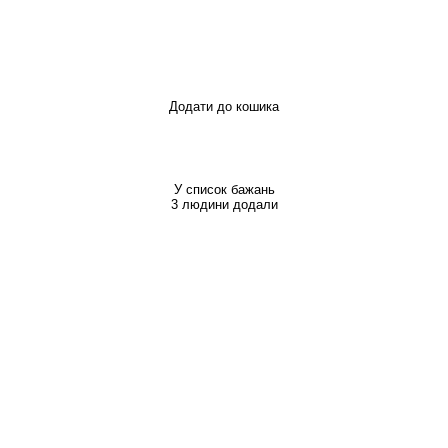
Додати до кошика
У список бажань
3 людини додали