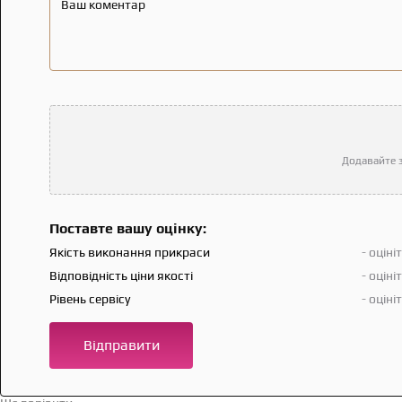
Ваш коментар
Додавайте з
Поставте вашу оцінку:
Якість виконання прикраси
- оціні
Відповідність ціни якості
- оціні
Рівень сервісу
- оціні
Відправити