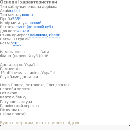
Основні характеристики
Тип каблучки
неповна доріжка
Акція
outlet
Тип металу
золото
Проба
585°
Колір металу
червоний
Вставка
фіаніт (цирконій куб.)
Для кого
жінкам
Стиль прикрас
,
з камінням
classic
Вага
2.33 грами
Розмір
18.5
Вставки
Камінь, колір
Вага
Фіаніт (цирконій куб.)
0.16
Доставка і оплата
Доставка по Україні:
Самовивіз
Дивитися на карті →
19 offline-магазинів в Україні
Службами доставки
Нова Пошта, Автолюкс, Спецзв'язок
Способи оплати:
Готівкою
Картою банку
Рахунок-фактура
Банківський переказ
Післяплата
(Нова пошта)
Відгуки
(0)
Будьте першим, хто залишить відгук