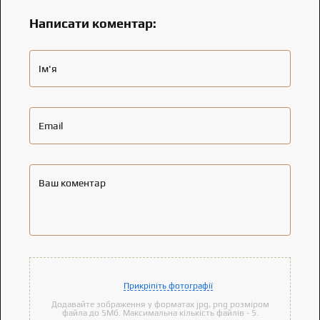
Написати коментар:
Ім'я
Email
Ваш коментар
Прикріпіть фотографії
Додавайте зображення у форматах jpg, png розміром
файла до 5Мб. Максимальна кількість файлів - 5.