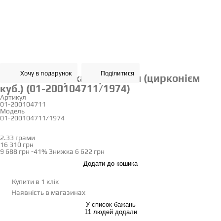
Хочу в подарунок
Поділитися
Золота каблучка з фіанітом (цирконієм
куб.) (01-200104711/1974)
Артикул
01-200104711
Модель
01-200104711/1974
18.5
2.33 грами
Визначити розмір
16 310 грн
9 688 грн
-41%
Знижка
6 622 грн
Додати до кошика
Купити в 1 клік
Наявність
в магазинах
У список бажань
11 людей додали