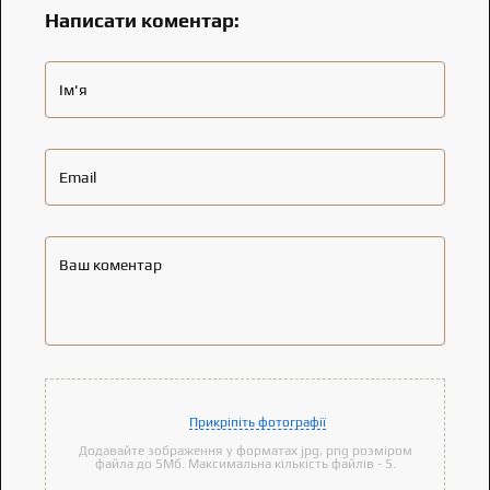
Написати коментар:
Ім'я
Email
Ваш коментар
Прикріпіть фотографії
Додавайте зображення у форматах jpg, png розміром
файла до 5Мб. Максимальна кількість файлів - 5.