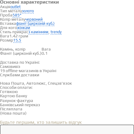
Основні характеристики
Акція
outlet
Тип металу
золото
Проба
585°
Колір металу
червоний
Вставка
фіаніт (цирконій куб.)
Для кого
жінкам
Стиль прикрас
,
з камінням
trendy
Вага
1.42 грам
Розмір
15.5
Вставки
Камінь, колір
Вага
Фіаніт (цирконій куб.)
0.1
Доставка і оплата
Доставка по Україні:
Самовивіз
Дивитися на карті →
19 offline-магазинів в Україні
Службами доставки
Нова Пошта, Автолюкс, Спецзв'язок
Способи оплати:
Готівкою
Картою банку
Рахунок-фактура
Банківський переказ
Післяплата
(Нова пошта)
Відгуки
(0)
Будьте першим, хто залишить відгук