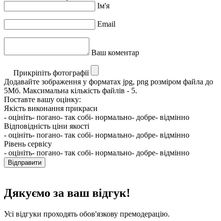
Ім'я
Email
Ваш коментар
Прикріпіть фотографії
Додавайте зображення у форматах jpg, png розміром файла до
5Мб. Максимальна кількість файлів - 5.
Поставте вашу оцінку:
Якість виконання прикраси
- оцініть
- погано
- так собі
- нормально
- добре
- відмінно
Відповідність ціни якості
- оцініть
- погано
- так собі
- нормально
- добре
- відмінно
Рівень сервісу
- оцініть
- погано
- так собі
- нормально
- добре
- відмінно
Відправити
Дякуємо за ваш відгук!
Усі відгуки проходять обов'язкову премодерацію.