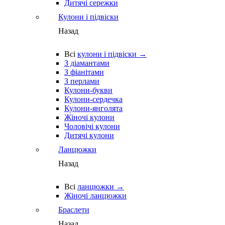
Дитячі сережки
Кулони і підвіски
Назад
Всі
кулони і підвіски →
З діамантами
З фіанітами
З перлами
Кулони-букви
Кулони-сердечка
Кулони-янголята
Жіночі кулони
Чоловічі кулони
Дитячі кулони
Ланцюжки
Назад
Всі
ланцюжки →
Жіночі ланцюжки
Браслети
Назад