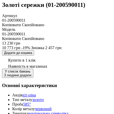
Золоті сережки (01-200590011)
Артикул
01-200590011
Копіювати
Скопійовано
Модель
01-200590011
Копіювати
Скопійовано
13 230 грн
10 773 грн
-19%
Знижка
2 457 грн
Додати до кошика
Купити в 1 клік
Наявність
в магазинах
У список бажань
3 людини додали
Основні характеристики
Акція
хіт-ціна
Тип металу
золото
Проба
585°
Колір металу
червоний
Тематика
національна символіка