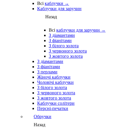
Всі
каблучки →
Каблучки для заручин
Назад
Всі
каблучки для заручин →
З діамантами
З фіанітами
З білого золота
З червоного золота
З жовтого золота
З діамантами
З фіанітами
З перлами
Жіночі каблучки
Чоловічі каблучки
З білого золота
З червоного золота
З жовтого золота
Каблучки солітери
Персні-печатки
Обручки
Назад