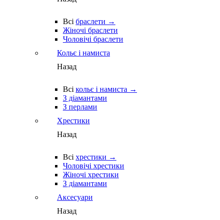
Всі
браслети →
Жіночі браслети
Чоловічі браслети
Кольє і намиста
Назад
Всі
кольє і намиста →
З діамантами
З перлами
Хрестики
Назад
Всі
хрестики →
Чоловічі хрестики
Жіночі хрестики
З діамантами
Аксесуари
Назад