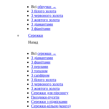
Всі
обручки →
З білого золота
З червоного золота
З жовтого золота
З діамантами
З фіанітами
Сережки
Назад
Всі
сережки →
З діамантами
З фіанітами
З перлами
З топазом
З сапфіром
З білого золота
З червоного золота
З жовтого золота
Сережки для пірсингу
Гвоздики-пусети
Сережки з підвісками
Сережки-кільця (конго)