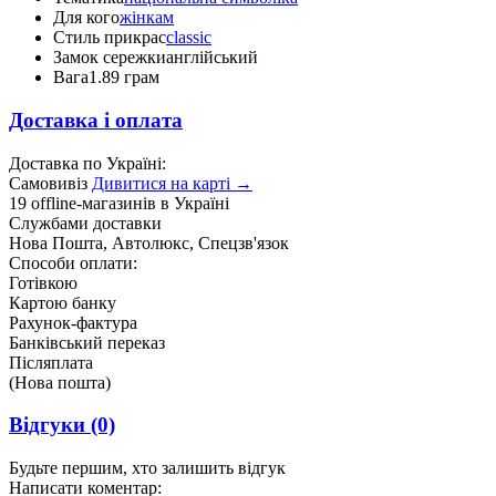
Для кого
жінкам
Стиль прикрас
classic
Замок сережки
англійський
Вага
1.89 грам
Доставка і оплата
Доставка по Україні:
Самовивіз
Дивитися на карті →
19 offline-магазинів в Україні
Службами доставки
Нова Пошта, Автолюкс, Спецзв'язок
Способи оплати:
Готівкою
Картою банку
Рахунок-фактура
Банківський переказ
Післяплата
(Нова пошта)
Відгуки
(0)
Будьте першим, хто залишить відгук
Написати коментар: