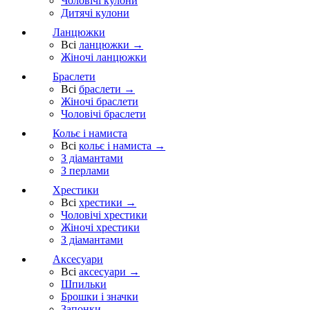
Чоловічі кулони
Дитячі кулони
Ланцюжки
Всі
ланцюжки →
Жіночі ланцюжки
Браслети
Всі
браслети →
Жіночі браслети
Чоловічі браслети
Кольє і намиста
Всі
кольє і намиста →
З діамантами
З перлами
Хрестики
Всі
хрестики →
Чоловічі хрестики
Жіночі хрестики
З діамантами
Аксесуари
Всі
аксесуари →
Шпильки
Брошки і значки
Запонки