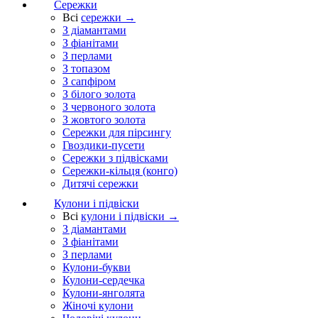
Сережки
Всі
сережки →
З діамантами
З фіанітами
З перлами
З топазом
З сапфіром
З білого золота
З червоного золота
З жовтого золота
Сережки для пірсингу
Гвоздики-пусети
Сережки з підвісками
Сережки-кільця (конго)
Дитячі сережки
Кулони і підвіски
Всі
кулони і підвіски →
З діамантами
З фіанітами
З перлами
Кулони-букви
Кулони-сердечка
Кулони-янголята
Жіночі кулони