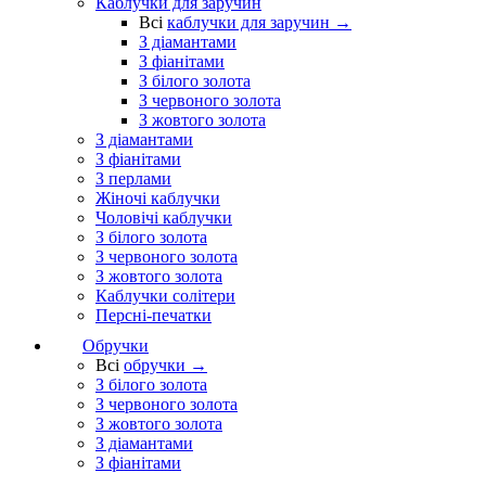
Каблучки для заручин
Всі
каблучки для заручин →
З діамантами
З фіанітами
З білого золота
З червоного золота
З жовтого золота
З діамантами
З фіанітами
З перлами
Жіночі каблучки
Чоловічі каблучки
З білого золота
З червоного золота
З жовтого золота
Каблучки солітери
Персні-печатки
Обручки
Всі
обручки →
З білого золота
З червоного золота
З жовтого золота
З діамантами
З фіанітами