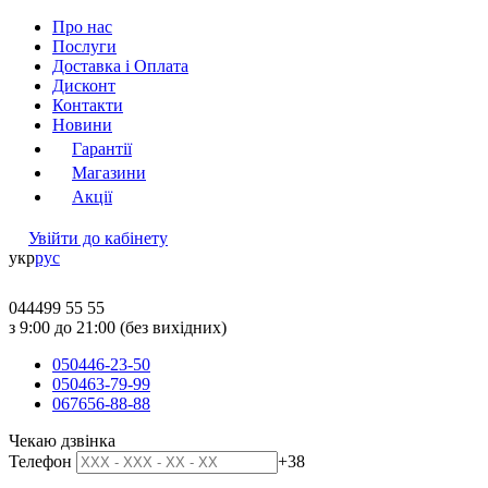
Про нас
Послуги
Доставка і Оплата
Дисконт
Контакти
Новини
Гарантії
Магазини
Акції
Увійти до кабінету
укр
рус
044
499 55 55
з 9:00 до 21:00 (без вихідних)
050
446-23-50
050
463-79-99
067
656-88-88
Чекаю дзвінка
Телефон
+38