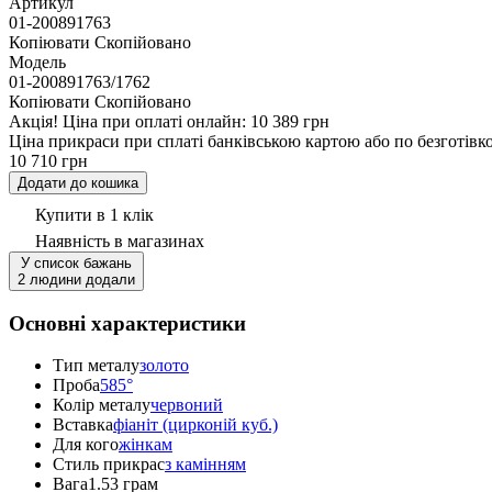
Артикул
01-200891763
Копіювати
Скопійовано
Модель
01-200891763/1762
Копіювати
Скопійовано
Акцiя!
Ціна при оплаті онлайн: 10 389 грн
Ціна прикраси при сплаті банківською картою або по безготівк
10 710 грн
Додати до кошика
Купити в 1 клік
Наявність
в магазинах
У список бажань
2 людини додали
Основні характеристики
Тип металу
золото
Проба
585°
Колір металу
червоний
Вставка
фіаніт (цирконій куб.)
Для кого
жінкам
Стиль прикрас
з камінням
Вага
1.53 грам