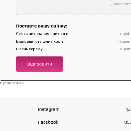
Додавайте з
Поставте вашу оцінку:
Якість виконання прикраси
- оціні
Відповідність ціни якості
- оціні
Рівень сервісу
- оціні
Відправити
Ще варіанти
Перейти в каталог →
Instagram
04
Facebook
05