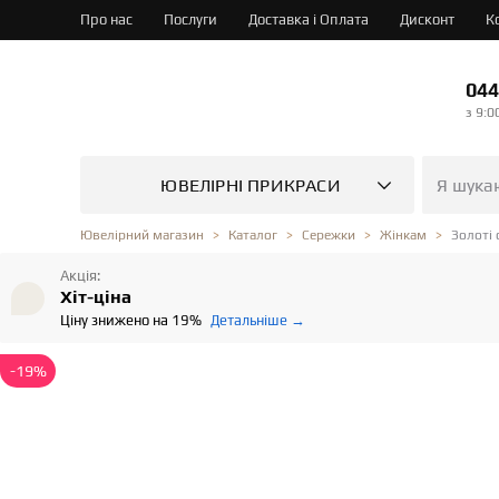
Про нас
Послуги
Доставка і Оплата
Дисконт
К
044
з 9:0
ЮВЕЛІРНІ ПРИКРАСИ
Золоті
Ювелірний магазин
Каталог
Сережки
Жінкам
Акція:
Хіт-ціна
Ціну знижено на 19%
Детальніше →
-19%