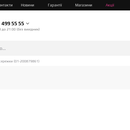
онтакти
Новини
Гарантії
Магазини
Акції
499 55 55
0 до 21:00 (без вихідних)
 сережки (01-200879861)