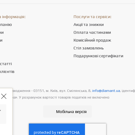
 інформація:
Послуги та сервіси:
мпанію
Акції та знижки
ни
Оплата частинами
ти
Комісійний продаж
Стіл замовлень
Подарункові сертифікати
статті
клієнтів
цезнаходження - 03151, м. Київ, вул. Смілянська, 8,
info@diamant.ua
, іденти
 доставка». У розрахунок вартості товарів податків не включено
,
Мобільна версія