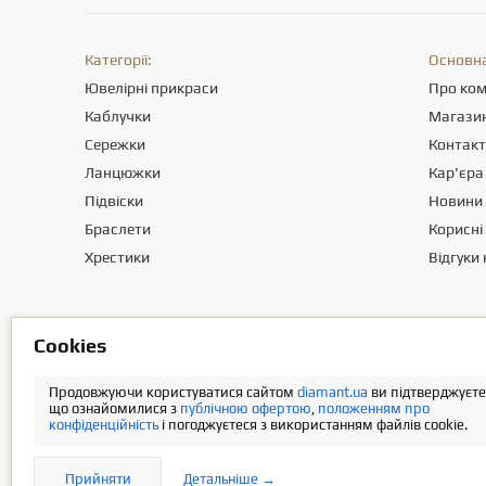
Категорії:
Основна
Ювелірні прикраси
Про ко
Каблучки
Магази
Сережки
Контак
Ланцюжки
Кар'єра
Підвіски
Новини
Браслети
Корисні 
Хрестики
Відгуки 
Товариство з обмеженою вiдповiдальнiстю «ПРИКРАСИ СВІТУ». Міс
Сookies
Інформація про вартість доставки міститься у розділі «Оплата та
Продовжуючи користуватися сайтом
diamant.ua
ви підтверджуєте
що ознайомилися з
публічною офертою
,
положенням про
конфіденційність
і погоджуєтеся з використанням файлів cookie.
Прийняти
Детальніше →