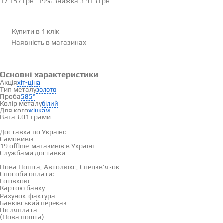
17 157 грн
-19%
Знижка
3 913 грн
Купити в 1 клік
Наявність
в магазинах
Основні характеристики
Акція
хіт-ціна
Тип металу
золото
Проба
585°
Колір металу
білий
Для кого
жінкам
Вага
3.01 грами
Доставка і оплата
Доставка по Україні:
Самовивіз
Дивитися на карті →
19 offline-магазинів в Україні
Службами доставки
Нова Пошта, Автолюкс, Спецзв'язок
Способи оплати:
Готівкою
Картою банку
Рахунок-фактура
Банківський переказ
Післяплата
(Нова пошта)