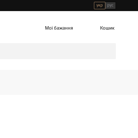
укр
рус
Мої бажання
Кошик