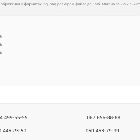
ображення у форматах jpg, png розміром файла до 5Мб. Максимальна кількість
ть
ть
ть
4
499-55-55
067
656-88-88
0
446-23-50
050
463-79-99