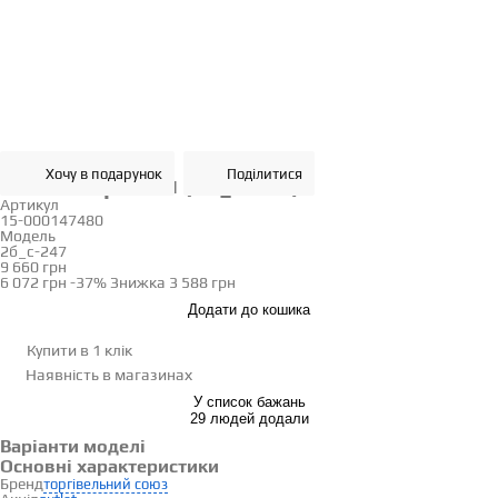
Хочу в подарунок
Поділитися
Золоті сережки (2б_с-247)
Артикул
15-000147480
Модель
2б_с-247
9 660 грн
6 072 грн
-37%
Знижка
3 588 грн
Додати до кошика
Купити в 1 клік
Наявність
в магазинах
У список бажань
29 людей додали
Варіанти моделі
Основні характеристики
Бренд
торгівельний союз