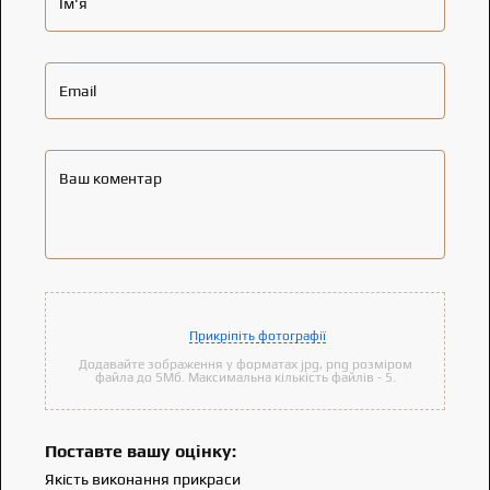
Ім'я
Email
Ваш коментар
Прикріпіть фотографії
Додавайте зображення у форматах jpg, png розміром
файла до 5Мб. Максимальна кількість файлів - 5.
Поставте вашу оцінку:
Якість виконання прикраси