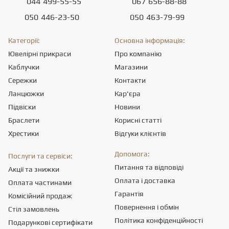
044
499-55-55
067
656-88-88
050
446-23-50
050
463-79-99
Категорії:
Основна інформація:
Ювелірні прикраси
Про компанію
Каблучки
Магазини
Сережки
Контакти
Ланцюжки
Кар'єра
Підвіски
Новини
Браслети
Корисні статті
Хрестики
Відгуки клієнтів
Допомога:
Послуги та сервіси:
Питання та відповіді
Акції та знижки
Оплата і доставка
Оплата частинами
Гарантія
Комісійний продаж
Повернення і обмін
Стіл замовлень
Політика конфіденційності
Подарункові сертифікати