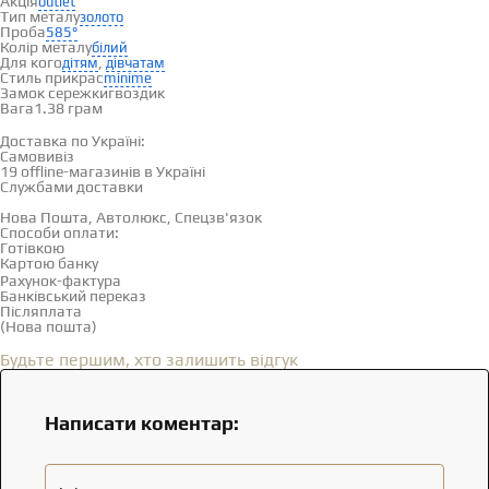
Акція
outlet
Тип металу
золото
Проба
585°
Колір металу
білий
Для кого
,
дітям
дівчатам
Стиль прикрас
minime
Замок сережки
гвоздик
Вага
1.38 грам
Доставка і оплата
Доставка по Україні:
Самовивіз
Дивитися на карті →
19 offline-магазинів в Україні
Службами доставки
Нова Пошта, Автолюкс, Спецзв'язок
Способи оплати:
Готівкою
Картою банку
Рахунок-фактура
Банківський переказ
Післяплата
(Нова пошта)
Відгуки
(0)
Будьте першим, хто залишить відгук
Написати коментар: