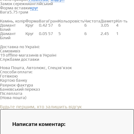
Замок сережки
англійський
Форма вставки
круг
Вага
5.75 грам
Вставки
Камінь, колір
Форма
Вага
Грані
Кольоровість
Чистота
Діаметр
Кіл-ть
Діамант
Круг
0.42
57
6
6
3.05
4
Білий
Діамант
Круг
0.05
57
5
6
2.45
1
Білий
Доставка і оплата
Доставка по Україні:
Самовивіз
Дивитися на карті →
19 offline-магазинів в Україні
Службами доставки
Нова Пошта, Автолюкс, Спецзв'язок
Способи оплати:
Готівкою
Картою банку
Рахунок-фактура
Банківський переказ
Післяплата
(Нова пошта)
Відгуки
(0)
Будьте першим, хто залишить відгук
Написати коментар: