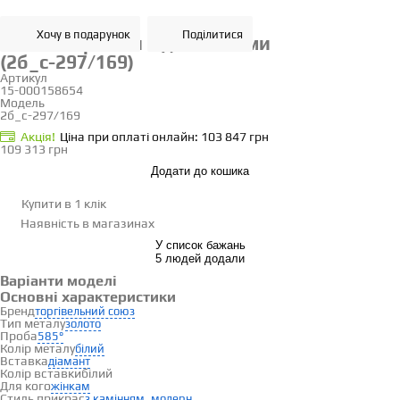
Хочу в подарунок
Поділитися
Золоті сережки з діамантами
(2б_с-297/169)
Артикул
15-000158654
Модель
2б_с-297/169
Акцiя!
Ціна при оплаті онлайн: 103 847 грн
109 313 грн
Додати до кошика
Купити в 1 клік
Наявність
в магазинах
У список бажань
5 людей додали
Варіанти моделі
Основні характеристики
Бренд
торгівельний союз
Тип металу
золото
Проба
585°
Колір металу
білий
Вставка
діамант
Колір вставки
білий
Для кого
жінкам
Стиль прикрас
,
з камінням
модерн