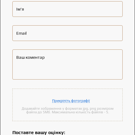
Ім'я
Email
Ваш коментар
Прикріпіть фотографії
Додавайте зображення у форматах jpg, png розміром
файла до 5Мб. Максимальна кількість файлів - 5.
Поставте вашу оцінку: