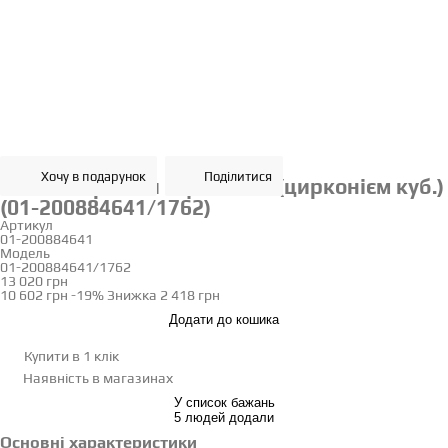
Хочу в подарунок
Поділитися
Золоті сережки з фіанітом (цирконієм куб.)
(01-200884641/1762)
Артикул
01-200884641
Модель
01-200884641/1762
13 020 грн
10 602 грн
-19%
Знижка
2 418 грн
Додати до кошика
Купити в 1 клік
Наявність
в магазинах
У список бажань
5 людей додали
Основні характеристики