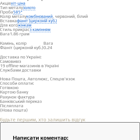
Акція
хіт-ціна
Тип металу
золото
Проба
585°
Колір металу
, червоний, білий
комбінований
Вставка
фіаніт (цирконій куб.)
Для кого
жінкам
Стиль прикрас
з камінням
Вага
1.86 грам
Вставки
Камінь, колір
Вага
Фіаніт (цирконій куб.)
0.24
Доставка і оплата
Доставка по Україні:
Самовивіз
Дивитися на карті →
19 offline-магазинів в Україні
Службами доставки
Нова Пошта, Автолюкс, Спецзв'язок
Способи оплати:
Готівкою
Картою банку
Рахунок-фактура
Банківський переказ
Післяплата
(Нова пошта)
Відгуки
(0)
Будьте першим, хто залишить відгук
Написати коментар: