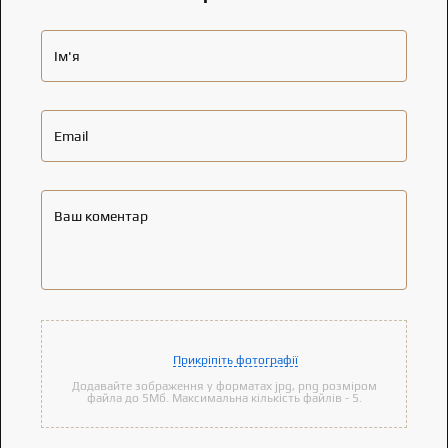
Ім'я
Email
Ваш коментар
Прикріпіть фотографії
Додавайте зображення у форматах jpg, png розміром
файла до 5Мб. Максимальна кількість файлів - 5.