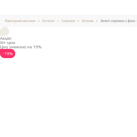
Ювелірний магазин
Каталог
Сережки
Жінкам
Золоті сережки з фіані
Акція:
Хіт-ціна
Ціну знижено на 19%
Детальніше →
-19%