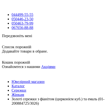
044
499-55-55
050
446-23-50
050
463-79-99
067
656-88-88
Передзвоніть мені
Список порожній
Додавайте товари в обране.
Кошик порожній
Ознайомтеся з нашими
Акціями
Ювелірний магазин
Каталог
Сережки
Жінкам
Золоті сережки з фіанітом (цирконієм куб.) та емаль (01-
200884725/3026)