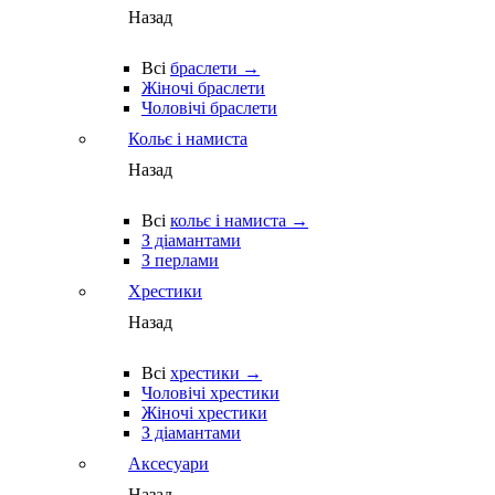
Назад
Всі
браслети →
Жіночі браслети
Чоловічі браслети
Кольє і намиста
Назад
Всі
кольє і намиста →
З діамантами
З перлами
Хрестики
Назад
Всі
хрестики →
Чоловічі хрестики
Жіночі хрестики
З діамантами
Аксесуари
Назад