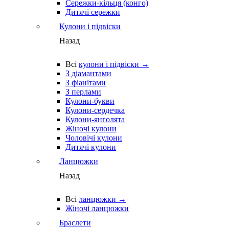
Сережки-кільця (конго)
Дитячі сережки
Кулони і підвіски
Назад
Всі
кулони і підвіски →
З діамантами
З фіанітами
З перлами
Кулони-букви
Кулони-сердечка
Кулони-янголята
Жіночі кулони
Чоловічі кулони
Дитячі кулони
Ланцюжки
Назад
Всі
ланцюжки →
Жіночі ланцюжки
Браслети