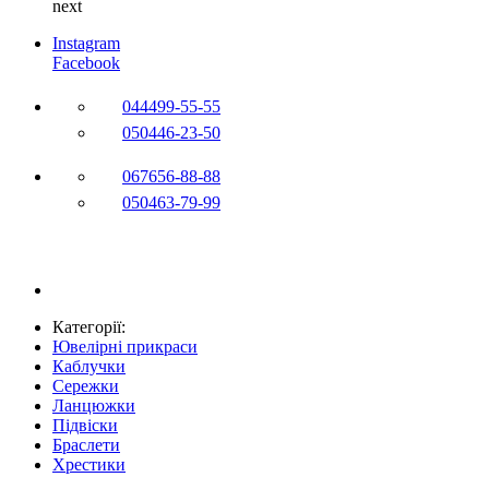
next
Instagram
Facebook
044
499-55-55
050
446-23-50
067
656-88-88
050
463-79-99
Категорії:
Ювелірні прикраси
Каблучки
Сережки
Ланцюжки
Підвіски
Браслети
Хрестики