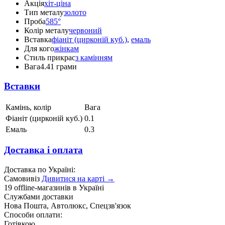
Акція
хіт-ціна
Тип металу
золото
Проба
585°
Колір металу
червоний
Вставка
фіаніт (цирконій куб.)
,
емаль
Для кого
жінкам
Стиль прикрас
з камінням
Вага
4.41 грами
Вставки
Камінь, колір
Вага
Фіаніт (цирконій куб.)
0.1
Емаль
0.3
Доставка і оплата
Доставка по Україні:
Самовивіз
Дивитися на карті →
19 offline-магазинів в Україні
Службами доставки
Нова Пошта, Автолюкс, Спецзв'язок
Способи оплати:
Готівкою