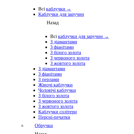
Всі
каблучки →
Каблучки для заручин
Назад
Всі
каблучки для заручин →
З діамантами
З фіанітами
З білого золота
З червоного золота
З жовтого золота
З діамантами
З фіанітами
З перлами
Жіночі каблучки
Чоловічі каблучки
З білого золота
З червоного золота
З жовтого золота
Каблучки солітери
Персні-печатки
Обручки
Назад