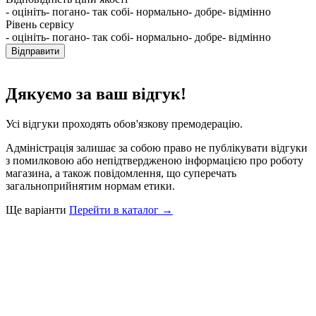
- оцініть
- погано
- так собі
- нормально
- добре
- відмінно
Рівень сервісу
- оцініть
- погано
- так собі
- нормально
- добре
- відмінно
Відправити
Дякуємо за ваш відгук!
Усі відгуки проходять обов'язкову премодерацію.
Адміністрація залишає за собою право не публікувати відгуки
з помилковою або непідтвердженою інформацією про роботу
магазина, а також повідомлення, що суперечать
загальноприйнятим нормам етики.
Ще варіанти
Перейти в каталог →