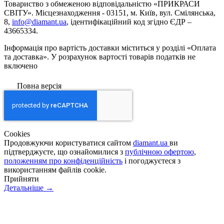
Товариство з обмеженою вiдповiдальнiстю «ПРИКРАСИ
СВІТУ». Місцезнаходження - 03151, м. Київ, вул. Смілянська,
8,
info@diamant.ua
, ідентифікаційний код згідно ЄДР –
43665334.
Інформація про вартість доставки міститься у розділі «Оплата
та доставка». У розрахунок вартості товарів податків не
включено
Повна версія
Сookies
Продовжуючи користуватися сайтом
diamant.ua
ви
підтверджуєте, що ознайомилися з
публічною офертою
,
положенням про конфіденційність
і погоджуєтеся з
використанням файлів cookie.
Прийняти
Детальніше →