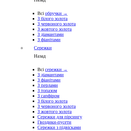
Всі
обручки →
З білого золота
З червоного золота
З жовтого золота
З діамантами
З фіанітами
Сережки
Назад
Всі
сережки →
З діамантами
З фіанітами
З перлами
З топазом
З сапфіром
З білого золота
З червоного золота
З жовтого золота
Сережки для пірсингу
Гвоздики-пусети
Сережки з підвісками