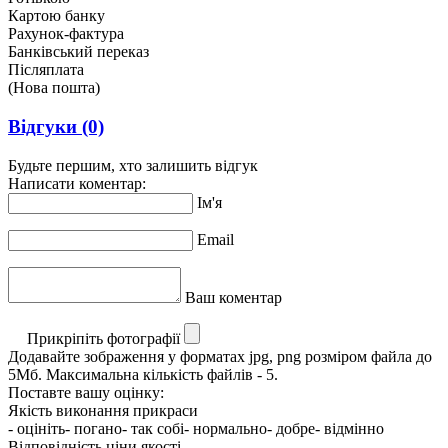
Картою банку
Рахунок-фактура
Банківський переказ
Післяплата
(Нова пошта)
Відгуки
(0)
Будьте першим, хто залишить відгук
Написати коментар:
Ім'я
Email
Ваш коментар
Прикріпіть фотографії
Додавайте зображення у форматах jpg, png розміром файла до
5Мб. Максимальна кількість файлів - 5.
Поставте вашу оцінку:
Якість виконання прикраси
- оцініть
- погано
- так собі
- нормально
- добре
- відмінно
Відповідність ціни якості