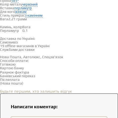
Проба
585°
Колір металу
червоний
Вставка
перламутр
Для кого
жінкам
Стиль прикрас
з камінням
Вага
2.21 грами
Вставки
Камінь, колір
Вага
Перламутр
0.1
Доставка і оплата
Доставка по Україні:
Самовивіз
Дивитися на карті →
19 offline-магазинів в Україні
Службами доставки
Нова Пошта, Автолюкс, Спецзв'язок
Способи оплати:
Готівкою
Картою банку
Рахунок-фактура
Банківський переказ
Післяплата
(Нова пошта)
Відгуки
(0)
Будьте першим, хто залишить відгук
Написати коментар: