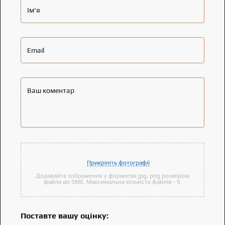
Ім'я
Email
Ваш коментар
Прикріпіть фотографії
Додавайте зображення у форматах jpg, png розміром
файла до 5Мб. Максимальна кількість файлів - 5.
Поставте вашу оцінку: