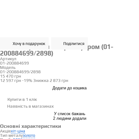
Хочу в подарунок
Поділитися
Золоті сережки з перламутром (01-
200884699/2898)
Артикул
01-200884699
Модель
01-200884699/2898
15 470 грн
12 597 грн
-19%
Знижка
2 873 грн
Додати до кошика
Купити в 1 клік
Наявність
в магазинах
У список бажань
2 людини додали
Основні характеристики
Акція
хіт-ціна
Тип металу
золото