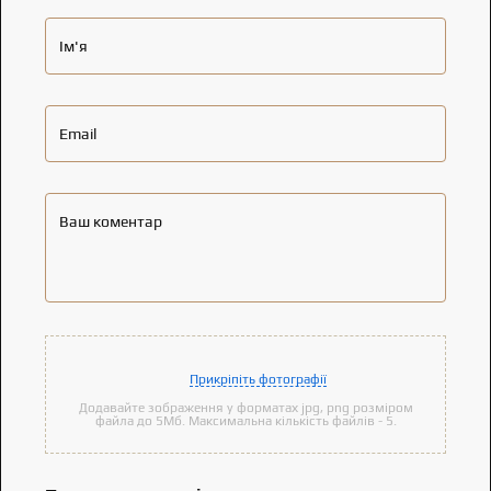
Ім'я
Email
Ваш коментар
Прикріпіть фотографії
Додавайте зображення у форматах jpg, png розміром
файла до 5Мб. Максимальна кількість файлів - 5.