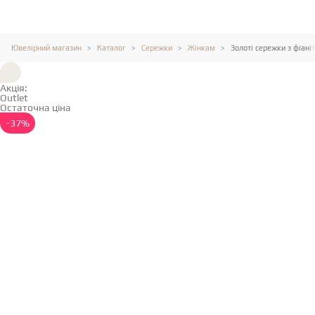
Ювелірний магазин
Каталог
Сережки
Жінкам
Золоті сережки з фіані
Акція:
Outlet
Остаточна ціна
Детальніше →
-37%