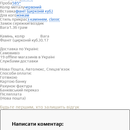
Проба
585°
Колір металу
червоний
Вставка
фіаніт (цирконій куб.)
Для кого
жінкам
Стиль прикрас
,
з камінням
classic
Замок сережки
гвоздик
Вага
1.36 грам
Вставки
Камінь, колір
Вага
Фіаніт (цирконій куб.)
0.17
Доставка і оплата
Доставка по Україні:
Самовивіз
Дивитися на карті →
19 offline-магазинів в Україні
Службами доставки
Нова Пошта, Автолюкс, Спецзв'язок
Способи оплати:
Готівкою
Картою банку
Рахунок-фактура
Банківський переказ
Післяплата
(Нова пошта)
Відгуки
(0)
Будьте першим, хто залишить відгук
Написати коментар: