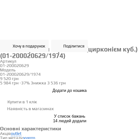
Хочу в подарунок
Поділитися
Золоті сережки з фіанітом (цирконієм куб.)
(01-200020629/1974)
Артикул
01-200020629
Модель
01-200020629/1974
9 520 грн
5 984 грн
-37%
Знижка
3 536 грн
Додати до кошика
Купити в 1 клік
Наявність
в магазинах
У список бажань
14 людей додали
Основні характеристики
Акція
outlet
Тип металу
золото