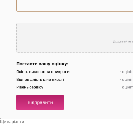
Додавайте з
Поставте вашу оцінку:
Якість виконання прикраси
- оціні
Відповідність ціни якості
- оціні
Рівень сервісу
- оціні
Відправити
Ще варіанти
Перейти в каталог →