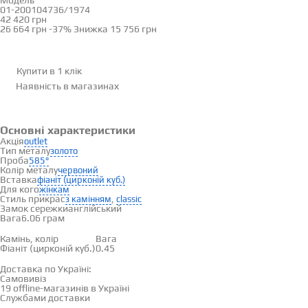
Модель
01-200104736/1974
42 420 грн
26 664 грн
-37%
Знижка
15 756 грн
Купити в 1 клік
Наявність
в магазинах
Основні характеристики
Акція
outlet
Тип металу
золото
Проба
585°
Колір металу
червоний
Вставка
фіаніт (цирконій куб.)
Для кого
жінкам
Стиль прикрас
,
з камінням
classic
Замок сережки
англійський
Вага
6.06 грам
Вставки
Камінь, колір
Вага
Фіаніт (цирконій куб.)
0.45
Доставка і оплата
Доставка по Україні:
Самовивіз
Дивитися на карті →
19 offline-магазинів в Україні
Службами доставки