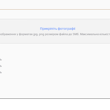
Прикріпіть фотографії
ображення у форматах jpg, png розміром файла до 5Мб. Максимальна кількість
ть
ть
ть