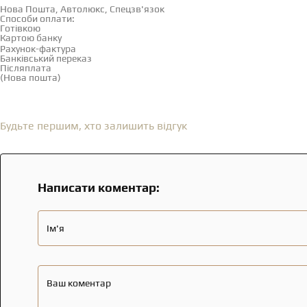
Нова Пошта, Автолюкс, Спецзв'язок
Способи оплати:
Готівкою
Картою банку
Рахунок-фактура
Банківський переказ
Післяплата
(Нова пошта)
Відгуки
(0)
Будьте першим, хто залишить відгук
Написати коментар:
Ім'я
Ваш коментар