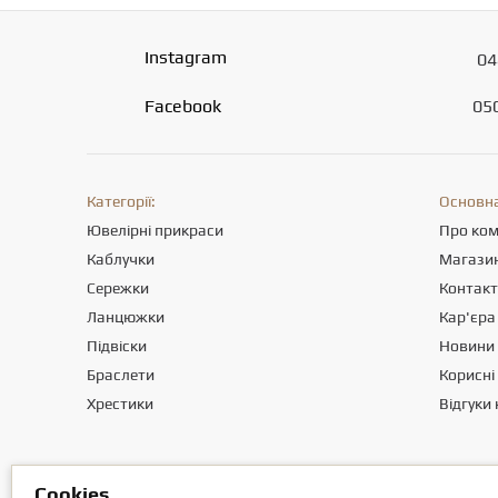
Instagram
04
Facebook
05
Категорії:
Основна
Ювелірні прикраси
Про ко
Каблучки
Магази
Сережки
Контак
Ланцюжки
Кар'єра
Підвіски
Новини
Браслети
Корисні 
Хрестики
Відгуки 
Товариство з обмеженою вiдповiдальнiстю «ПРИКРАСИ СВІТУ». Міс
Сookies