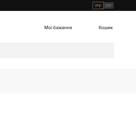
укр
рус
Мої бажання
Кошик