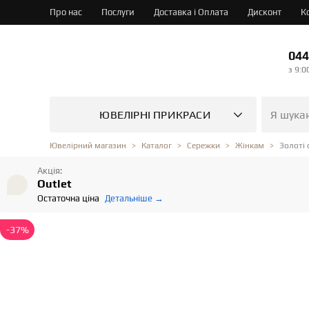
Про нас
Послуги
Доставка і Оплата
Дисконт
К
044
з 9:0
ЮВЕЛІРНІ ПРИКРАСИ
Золоті 
Ювелірний магазин
Каталог
Сережки
Жінкам
Акція:
Outlet
Остаточна ціна
Детальніше →
-37%