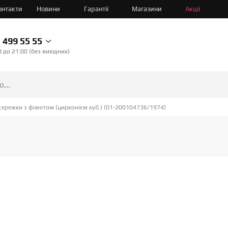
онтакти
Новини
Гарантії
Магазини
Акції
499 55 55
0 до 21:00 (без вихідних)
сережки з фіанітом (цирконієм куб.) (01-200104736/1974)