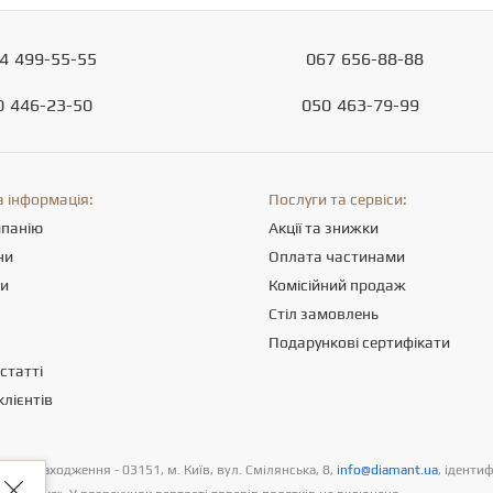
4
499-55-55
067
656-88-88
0
446-23-50
050
463-79-99
 інформація:
Послуги та сервіси:
мпанію
Акції та знижки
ни
Оплата частинами
ти
Комісійний продаж
Стіл замовлень
Подарункові сертифікати
статті
клієнтів
цезнаходження - 03151, м. Київ, вул. Смілянська, 8,
info@diamant.ua
, іденти