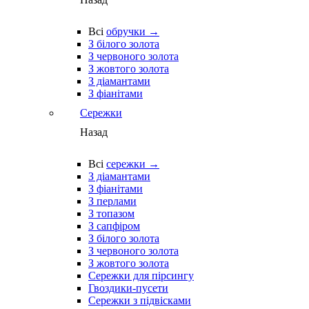
Всі
обручки →
З білого золота
З червоного золота
З жовтого золота
З діамантами
З фіанітами
Сережки
Назад
Всі
сережки →
З діамантами
З фіанітами
З перлами
З топазом
З сапфіром
З білого золота
З червоного золота
З жовтого золота
Сережки для пірсингу
Гвоздики-пусети
Сережки з підвісками