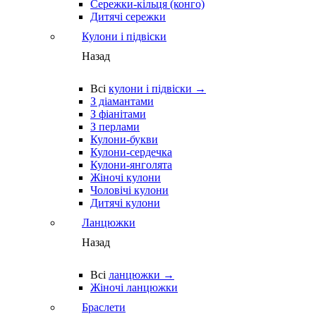
Сережки-кільця (конго)
Дитячі сережки
Кулони і підвіски
Назад
Всі
кулони і підвіски →
З діамантами
З фіанітами
З перлами
Кулони-букви
Кулони-сердечка
Кулони-янголята
Жіночі кулони
Чоловічі кулони
Дитячі кулони
Ланцюжки
Назад
Всі
ланцюжки →
Жіночі ланцюжки
Браслети