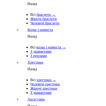
Назад
Всі
браслети →
Жіночі браслети
Чоловічі браслети
Кольє і намиста
Назад
Всі
кольє і намиста →
З діамантами
З перлами
Хрестики
Назад
Всі
хрестики →
Чоловічі хрестики
Жіночі хрестики
З діамантами
Аксесуари
Назад