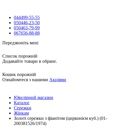
044
499-55-55
050
446-23-50
050
463-79-99
067
656-88-88
Передзвоніть мені
Список порожній
Додавайте товари в обране.
Кошик порожній
Ознайомтеся з нашими
Акціями
Ювелірний магазин
Каталог
Сережки
Жінкам
Золоті сережки з фіанітом (цирконієм куб.) (01-
200381526/1974)