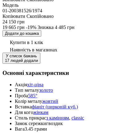
Модель
01-200381526/1974
Копіювати
Скопійовано
24 150 грн
19 665 грн
-19%
Знижка
4 485 грн
Додати до кошика
Купити в 1 клік
Наявність
в магазинах
У список бажань
17 людей додали
Основні характеристики
Акція
хіт-ціна
Тип металу
золото
Проба
585°
Колір металу
жовтий
Вставка
фіаніт (цирконій куб.)
Для кого
жінкам
Стиль прикрас
з камінням
,
classic
Замок сережки
гвоздик
Вага
3.45 грами