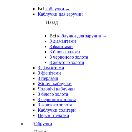
Всі
каблучки →
Каблучки для заручин
Назад
Всі
каблучки для заручин →
З діамантами
З фіанітами
З білого золота
З червоного золота
З жовтого золота
З діамантами
З фіанітами
З перлами
Жіночі каблучки
Чоловічі каблучки
З білого золота
З червоного золота
З жовтого золота
Каблучки солітери
Персні-печатки
Обручки
Назад