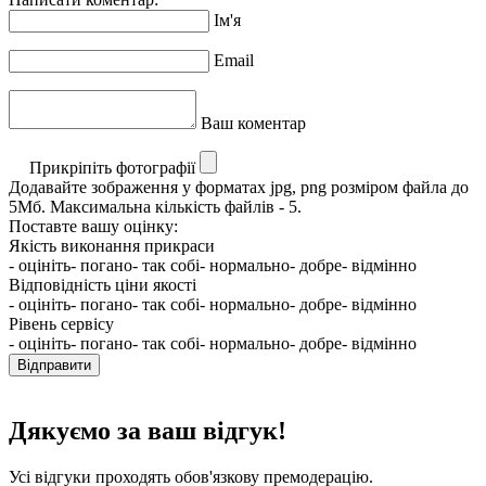
Ім'я
Email
Ваш коментар
Прикріпіть фотографії
Додавайте зображення у форматах jpg, png розміром файла до
5Мб. Максимальна кількість файлів - 5.
Поставте вашу оцінку:
Якість виконання прикраси
- оцініть
- погано
- так собі
- нормально
- добре
- відмінно
Відповідність ціни якості
- оцініть
- погано
- так собі
- нормально
- добре
- відмінно
Рівень сервісу
- оцініть
- погано
- так собі
- нормально
- добре
- відмінно
Відправити
Дякуємо за ваш відгук!
Усі відгуки проходять обов'язкову премодерацію.