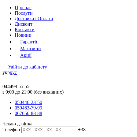
Про нас
Послуги
Доставка і Оплата
Дисконт
Контакти
Новини
Гарантії
Магазини
Акції
Увійти до кабінету
укр
рус
044
499 55 55
з 9:00 до 21:00 (без вихідних)
050
446-23-50
050
463-79-99
067
656-88-88
Чекаю дзвінка
Телефон
+38