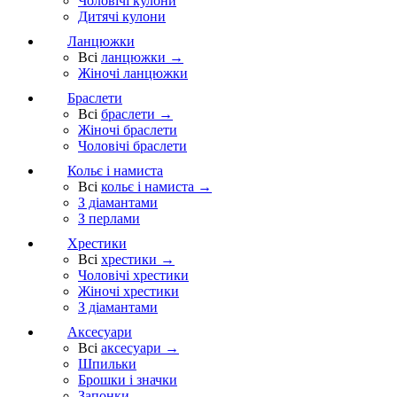
Чоловічі кулони
Дитячі кулони
Ланцюжки
Всі
ланцюжки →
Жіночі ланцюжки
Браслети
Всі
браслети →
Жіночі браслети
Чоловічі браслети
Кольє і намиста
Всі
кольє і намиста →
З діамантами
З перлами
Хрестики
Всі
хрестики →
Чоловічі хрестики
Жіночі хрестики
З діамантами
Аксесуари
Всі
аксесуари →
Шпильки
Брошки і значки
Запонки