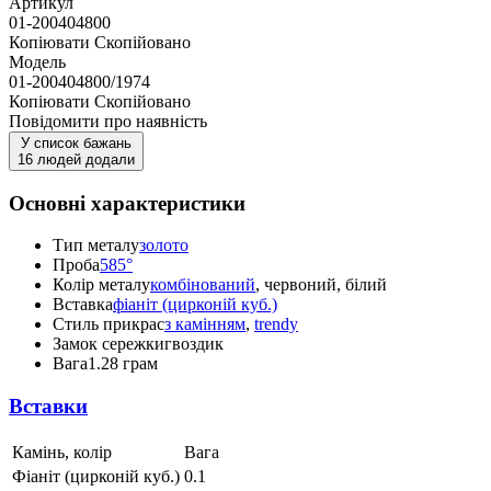
Артикул
01-200404800
Копіювати
Скопійовано
Модель
01-200404800/1974
Копіювати
Скопійовано
Повідомити про наявність
У список бажань
16 людей додали
Основні характеристики
Тип металу
золото
Проба
585°
Колір металу
комбінований
, червоний, білий
Вставка
фіаніт (цирконій куб.)
Стиль прикрас
з камінням
,
trendy
Замок сережки
гвоздик
Вага
1.28 грам
Вставки
Камінь, колір
Вага
Фіаніт (цирконій куб.)
0.1