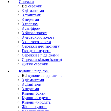
Сережки
Всі
сережки →
З діамантами
З фіанітами
З перлами
З топазом
З сапфіром
З білого золота
З червоного золота
З жовтого золота
Сережки для пірсингу
Гвоздики-пусети
Сережки з підвісками
Сережки-кільця (конго)
Дитячі сережки
Кулони і підвіски
Всі
кулони і підвіски →
З діамантами
З фіанітами
З перлами
Кулони-букви
Кулони-сердечка
Кулони-янголята
Жіночі кулони