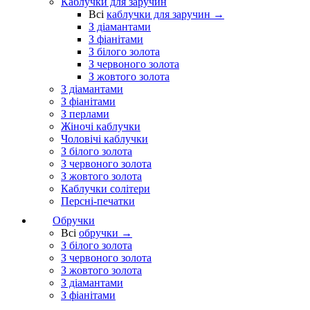
Каблучки для заручин
Всі
каблучки для заручин →
З діамантами
З фіанітами
З білого золота
З червоного золота
З жовтого золота
З діамантами
З фіанітами
З перлами
Жіночі каблучки
Чоловічі каблучки
З білого золота
З червоного золота
З жовтого золота
Каблучки солітери
Персні-печатки
Обручки
Всі
обручки →
З білого золота
З червоного золота
З жовтого золота
З діамантами
З фіанітами