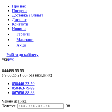
Про нас
Послуги
Доставка і Оплата
Дисконт
Контакти
Новини
Гарантії
Магазини
Акції
Увійти до кабінету
укр
рус
044
499 55 55
з 9:00 до 21:00 (без вихідних)
050
446-23-50
050
463-79-99
067
656-88-88
Чекаю дзвінка
Телефон
+38