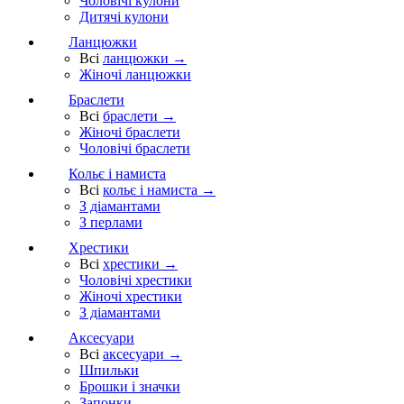
Чоловічі кулони
Дитячі кулони
Ланцюжки
Всі
ланцюжки →
Жіночі ланцюжки
Браслети
Всі
браслети →
Жіночі браслети
Чоловічі браслети
Кольє і намиста
Всі
кольє і намиста →
З діамантами
З перлами
Хрестики
Всі
хрестики →
Чоловічі хрестики
Жіночі хрестики
З діамантами
Аксесуари
Всі
аксесуари →
Шпильки
Брошки і значки
Запонки