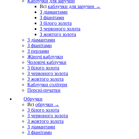
Каблучки для заручин
Всі
каблучки для заручин →
З діамантами
З фіанітами
З білого золота
З червоного золота
З жовтого золота
З діамантами
З фіанітами
З перлами
Жіночі каблучки
Чоловічі каблучки
З білого золота
З червоного золота
З жовтого золота
Каблучки солітери
Персні-печатки
Обручки
Всі
обручки →
З білого золота
З червоного золота
З жовтого золота
З діамантами
З фіанітами