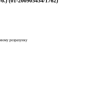
б.) (01-200905434/1762)
овому розрахунку