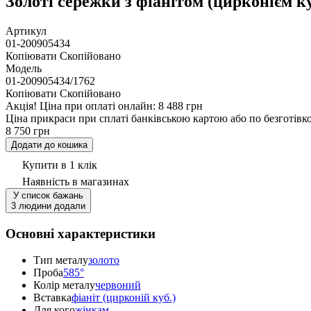
Золоті сережки з фіанітом (цирконієм ку
Артикул
01-200905434
Копіювати
Скопійовано
Модель
01-200905434/1762
Копіювати
Скопійовано
Акцiя!
Ціна при оплаті онлайн: 8 488 грн
Ціна прикраси при сплаті банківською картою або по безготівк
8 750 грн
Додати до кошика
Купити в 1 клік
Наявність
в магазинах
У список бажань
3 людини додали
Основні характеристики
Тип металу
золото
Проба
585°
Колір металу
червоний
Вставка
фіаніт (цирконій куб.)
Для кого
жінкам