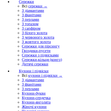
Сережки
Всі
сережки →
З діамантами
З фіанітами
З перлами
З топазом
З сапфіром
З білого золота
З червоного золота
З жовтого золота
Сережки для пірсингу
Гвоздики-пусети
Сережки з підвісками
Сережки-кільця (конго)
Дитячі сережки
Кулони і підвіски
Всі
кулони і підвіски →
З діамантами
З фіанітами
З перлами
Кулони-букви
Кулони-сердечка
Кулони-янголята
Жіночі кулони