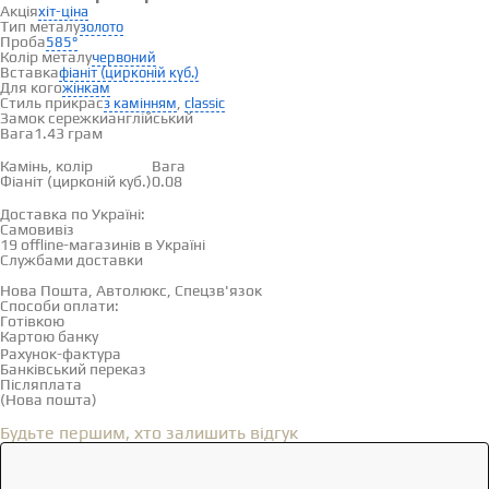
Акція
хіт-ціна
Тип металу
золото
Проба
585°
Колір металу
червоний
Вставка
фіаніт (цирконій куб.)
Для кого
жінкам
Стиль прикрас
,
з камінням
classic
Замок сережки
англійський
Вага
1.43 грам
Вставки
Камінь, колір
Вага
Фіаніт (цирконій куб.)
0.08
Доставка і оплата
Доставка по Україні:
Самовивіз
Дивитися на карті →
19 offline-магазинів в Україні
Службами доставки
Нова Пошта, Автолюкс, Спецзв'язок
Способи оплати:
Готівкою
Картою банку
Рахунок-фактура
Банківський переказ
Післяплата
(Нова пошта)
Відгуки
(0)
Будьте першим, хто залишить відгук