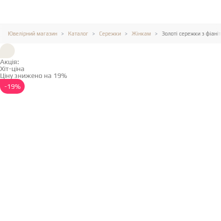
Ювелірний магазин
Каталог
Сережки
Жінкам
Золоті сережки з фіані
Акція:
Хіт-ціна
Ціну знижено на 19%
Детальніше →
-19%