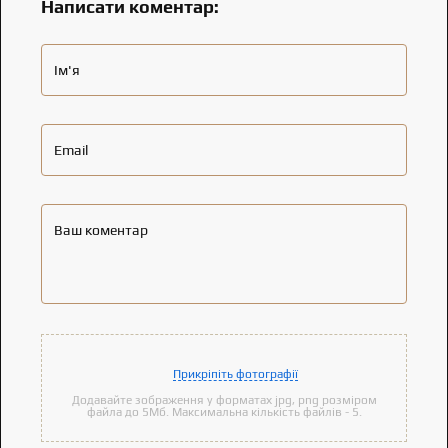
Написати коментар:
Ім'я
Email
Ваш коментар
Прикріпіть фотографії
Додавайте зображення у форматах jpg, png розміром
файла до 5Мб. Максимальна кількість файлів - 5.