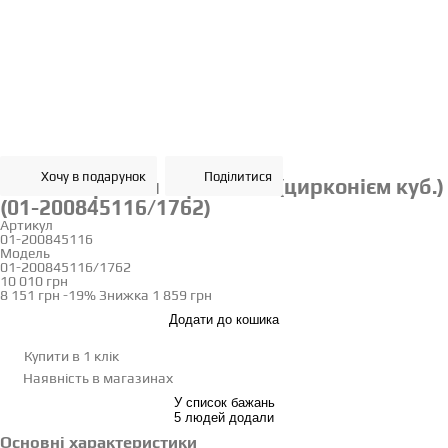
Хочу в подарунок
Поділитися
Золоті сережки з фіанітом (цирконієм куб.)
(01-200845116/1762)
Артикул
01-200845116
Модель
01-200845116/1762
10 010 грн
8 151 грн
-19%
Знижка
1 859 грн
Додати до кошика
Купити в 1 клік
Наявність
в магазинах
У список бажань
5 людей додали
Основні характеристики