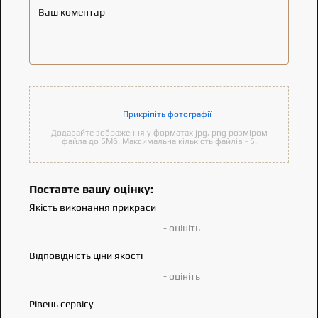
Ваш коментар
Прикріпіть фотографії
Додавайте зображення у форматах jpg, png розміром
файла до 5Мб. Максимальна кількість файлів - 5.
Поставте вашу оцінку:
Якість виконання прикраси
- оцініть
Відповідність ціни якості
- оцініть
Рівень сервісу