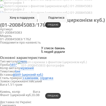
Хочу в подарунок
Поділитися
Золоті сережки з фіанітом (цирконієм куб.)
(01-200845083/1762)
ПРОДАНО
Артикул
01-200845083
Модель
01-200845083/1762
Повідомити про наявність
У список бажань
5 людей додали
Основні характеристики
Тип металу
золото
Проба
585°
Колір металу
червоний
Тематика
love
Вставка
фіаніт (цирконій куб.)
Стиль прикрас
,
з камінням
сердечка
Замок сережки
англійський
Вага
1.51 грам
Вставки
Камінь, колір
Вага
Фіаніт (цирконій куб.)
0.08
ПРОДАНО
Доставка і оплата
Доставка по Україні:
Самовивіз
Дивитися на карті →