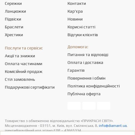
Сережки
Контакти
Ланцюжки
Кар'єра
Підвіски
Новини
Браслети
Корисні статті
Хрестики
Відгуки клієнтів
Допомога:
Послуги та сервіси:
Питання та відповіді
Акції та знижки
Оплата і доставка
Оплата частинами
Гарантія
Комісійний продаж
Повернення і обмін
Стіл замовлень
Політика конфіденційності
Подарункові сертифікати
Публічна оферта
Товариство з обмеженою вiдповiдальнiстю «ПРИКРАСИ СВІТУ».
Місцезнаходження - 03151, м. Київ, вул. Смілянська, 8,
info@diamant.ua
,
ідентифікаційний код згідно ЄДР – 43665334.