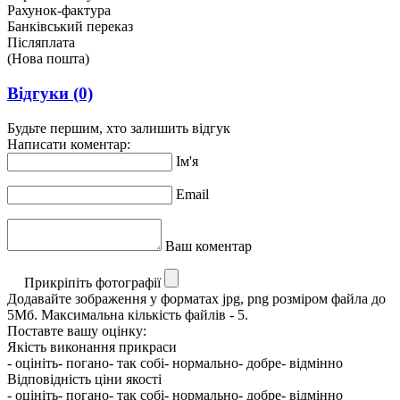
Рахунок-фактура
Банківський переказ
Післяплата
(Нова пошта)
Відгуки
(0)
Будьте першим, хто залишить відгук
Написати коментар:
Ім'я
Email
Ваш коментар
Прикріпіть фотографії
Додавайте зображення у форматах jpg, png розміром файла до
5Мб. Максимальна кількість файлів - 5.
Поставте вашу оцінку:
Якість виконання прикраси
- оцініть
- погано
- так собі
- нормально
- добре
- відмінно
Відповідність ціни якості
- оцініть
- погано
- так собі
- нормально
- добре
- відмінно