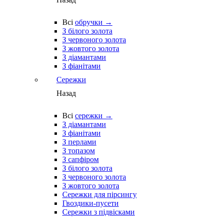
Всі
обручки →
З білого золота
З червоного золота
З жовтого золота
З діамантами
З фіанітами
Сережки
Назад
Всі
сережки →
З діамантами
З фіанітами
З перлами
З топазом
З сапфіром
З білого золота
З червоного золота
З жовтого золота
Сережки для пірсингу
Гвоздики-пусети
Сережки з підвісками