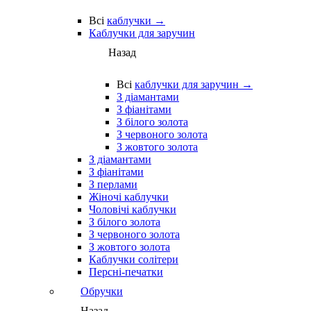
Всі
каблучки →
Каблучки для заручин
Назад
Всі
каблучки для заручин →
З діамантами
З фіанітами
З білого золота
З червоного золота
З жовтого золота
З діамантами
З фіанітами
З перлами
Жіночі каблучки
Чоловічі каблучки
З білого золота
З червоного золота
З жовтого золота
Каблучки солітери
Персні-печатки
Обручки
Назад