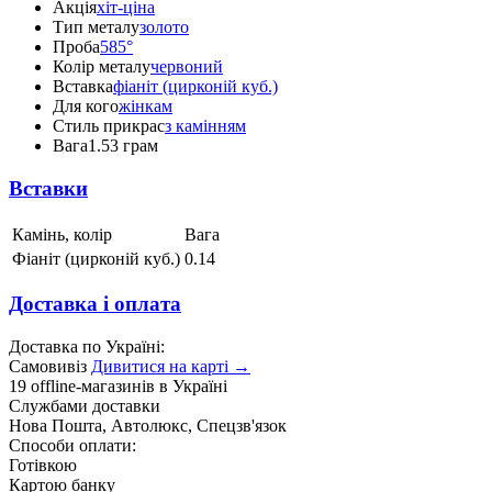
Акція
хіт-ціна
Тип металу
золото
Проба
585°
Колір металу
червоний
Вставка
фіаніт (цирконій куб.)
Для кого
жінкам
Стиль прикрас
з камінням
Вага
1.53 грам
Вставки
Камінь, колір
Вага
Фіаніт (цирконій куб.)
0.14
Доставка і оплата
Доставка по Україні:
Самовивіз
Дивитися на карті →
19 offline-магазинів в Україні
Службами доставки
Нова Пошта, Автолюкс, Спецзв'язок
Способи оплати:
Готівкою
Картою банку