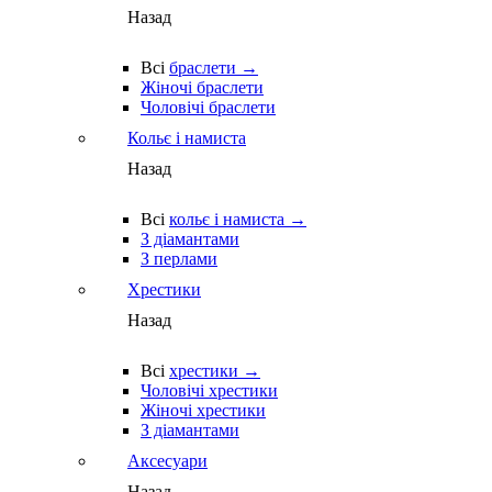
Назад
Всі
браслети →
Жіночі браслети
Чоловічі браслети
Кольє і намиста
Назад
Всі
кольє і намиста →
З діамантами
З перлами
Хрестики
Назад
Всі
хрестики →
Чоловічі хрестики
Жіночі хрестики
З діамантами
Аксесуари
Назад