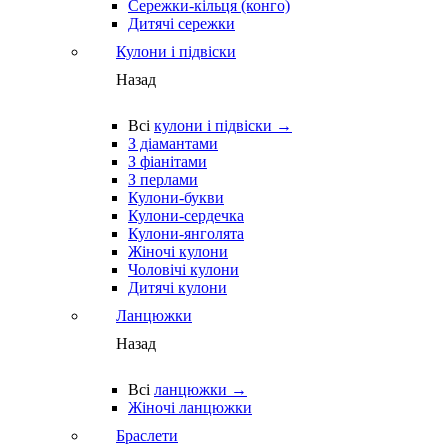
Сережки-кільця (конго)
Дитячі сережки
Кулони і підвіски
Назад
Всі
кулони і підвіски →
З діамантами
З фіанітами
З перлами
Кулони-букви
Кулони-сердечка
Кулони-янголята
Жіночі кулони
Чоловічі кулони
Дитячі кулони
Ланцюжки
Назад
Всі
ланцюжки →
Жіночі ланцюжки
Браслети