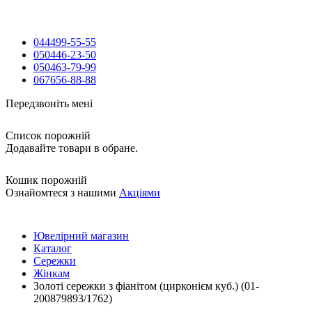
044
499-55-55
050
446-23-50
050
463-79-99
067
656-88-88
Передзвоніть мені
Список порожній
Додавайте товари в обране.
Кошик порожній
Ознайомтеся з нашими
Акціями
Ювелірний магазин
Каталог
Сережки
Жінкам
Золоті сережки з фіанітом (цирконієм куб.) (01-
200879893/1762)