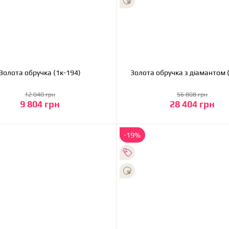
Золота обручка (1к-194)
Золота обручка з діамантом 
12 040 грн
56 808 грн
9 804 грн
28 404 грн
До кошика
До кошика
-19%