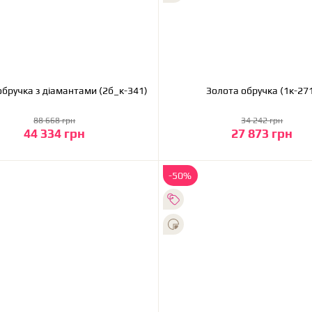
обручка з діамантами (2б_к-341)
Золота обручка (1к-
88 668 грн
34 242 грн
44 334 грн
27 873 грн
До кошика
До кошика
-50%