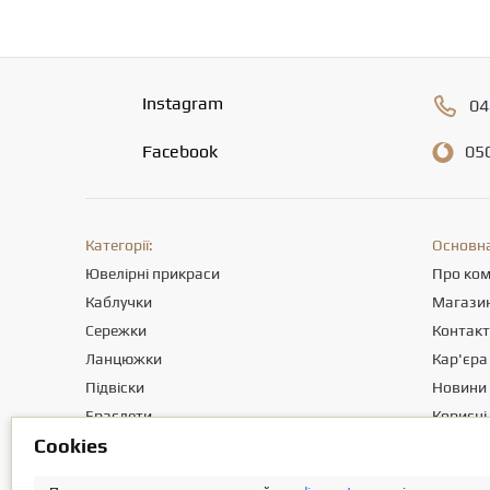
Instagram
04
Facebook
05
Категорії:
Основна
Ювелірні прикраси
Про ко
Каблучки
Магази
Сережки
Контак
Ланцюжки
Кар'єра
Підвіски
Новини
Браслети
Корисні 
Сookies
Хрестики
Відгуки 