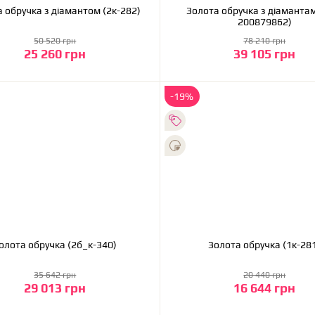
 обручка з діамантом (2к-282)
Золота обручка з діамантам
200879862)
50 520 грн
78 210 грн
25 260 грн
39 105 грн
До кошика
До кошика
-19%
Золота обручка (2б_к-340)
Золота обручка (1к-
35 642 грн
20 440 грн
29 013 грн
16 644 грн
До кошика
До кошика