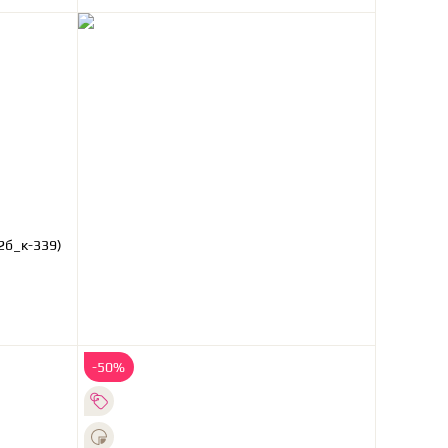
2б_к-339)
-50%