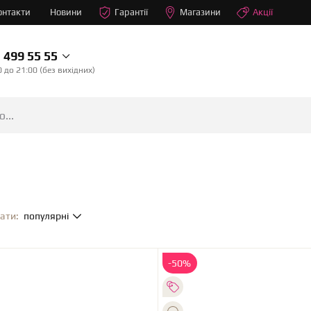
онтакти
Новини
Гарантії
Магазини
Акції
499 55 55
0 до 21:00 (без вихідних)
ати:
популярні
-50%