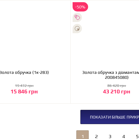
-50%
Золота обручка (1к-283)
Золота обручка з діамантам
200845080)
19 472 грн
86 420 грн
15 846 грн
43 210 грн
До кошика
До кошика
ПОКАЗАТИ БІЛЬШЕ ПРИКР
1
2
3
4
5