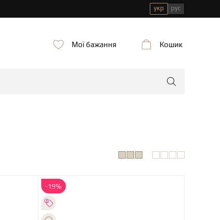
укр
рус
Мої бажання
Кошик
-19%