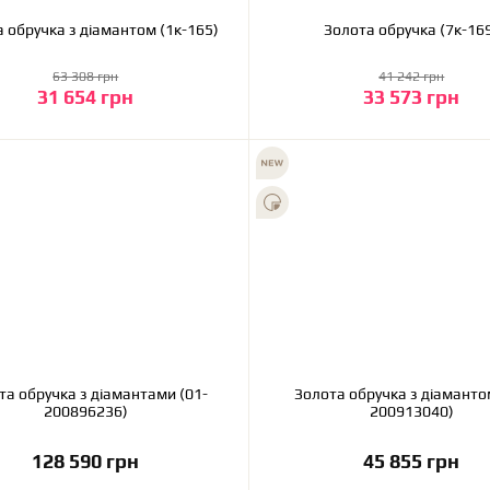
 обручка з діамантом (1к-165)
Золота обручка (7к-
63 308 грн
41 242 грн
31 654 грн
33 573 грн
До кошика
До кошика
та обручка з діамантами (01-
Золота обручка з діаманто
200896236)
200913040)
128 590 грн
45 855 грн
До кошика
До кошика