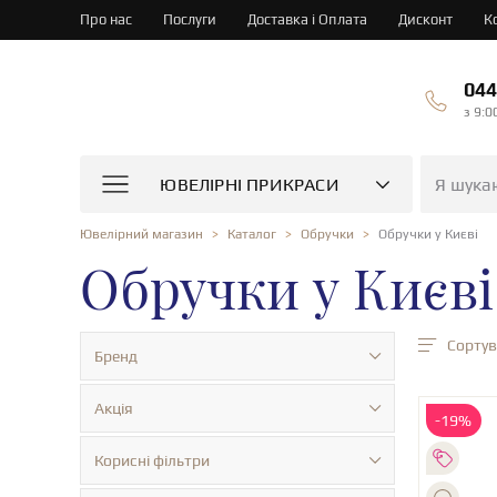
Про нас
Послуги
Доставка і Оплата
Дисконт
К
044
з 9:0
ЮВЕЛІРНІ ПРИКРАСИ
Обручки у Києві
Ювелірний магазин
Каталог
Обручки
Обручки у Києві
Сортув
Бренд
Акція
-19%
Корисні фільтри