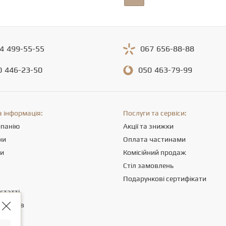
4
499-55-55
067
656-88-88
0
446-23-50
050
463-79-99
 інформація:
Послуги та сервіси:
мпанію
Акції та знижки
ни
Оплата частинами
ти
Комісійний продаж
Стіл замовлень
Подарункові сертифікати
статті
клієнтів