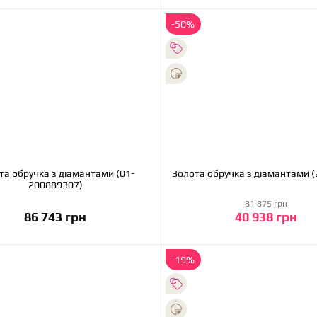
-50%
та обручка з діамантами (01-
Золота обручка з діамантами (
200889307)
81 875 грн
86 743 грн
40 938 грн
До кошика
До кошика
-19%