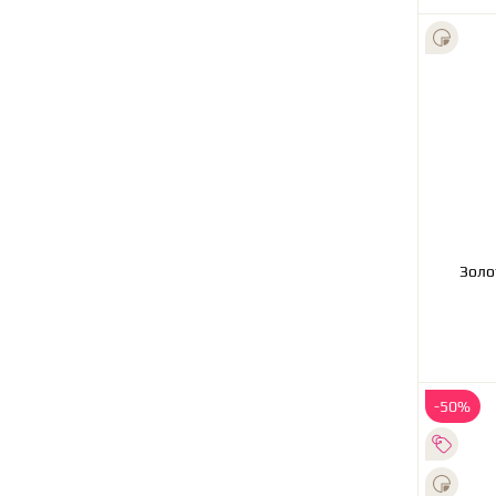
Золо
-50%