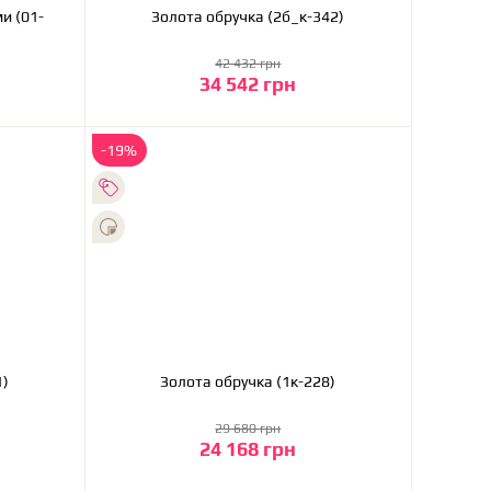
и (01-
Золота обручка (2б_к-342)
42 432 грн
34 542 грн
До кошика
-19%
281)
Золота обручка (1к-228)
29 680 грн
24 168 грн
До кошика