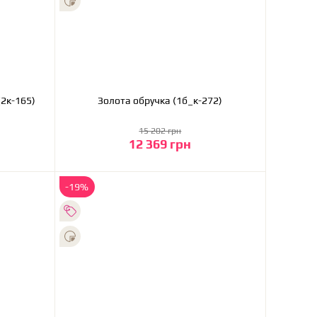
(2к-165)
Золота обручка (1б_к-272)
15 202 грн
12 369 грн
До кошика
-19%