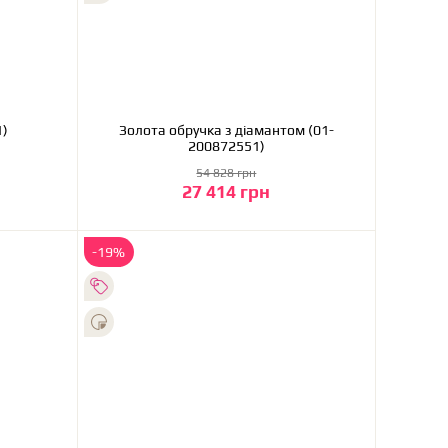
271)
Золота обручка з діамантом (01-
200872551)
54 828 грн
27 414 грн
До кошика
-19%