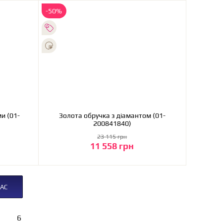
-50%
и (01-
Золота обручка з діамантом (01-
200841840)
23 115 грн
11 558 грн
До кошика
АС
6