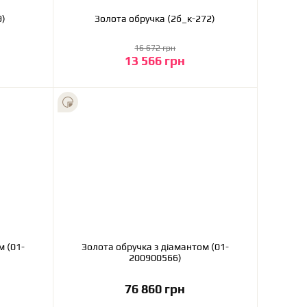
169)
Золота обручка (2б_к-272)
16 672 грн
13 566 грн
До кошика
м (01-
Золота обручка з діамантом (01-
200900566)
76 860 грн
До кошика