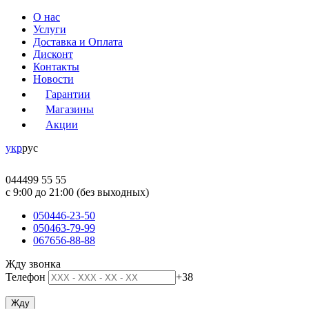
О нас
Услуги
Доставка и Оплата
Дисконт
Контакты
Новости
Гарантии
Магазины
Акции
укр
рус
044
499 55 55
c 9:00 до 21:00 (без выходных)
050
446-23-50
050
463-79-99
067
656-88-88
Жду звонка
Телефон
+38