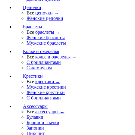
Цепочки
Все
цепочки →
Женские цепочки
Браслеты
Все
браслеты →
Женские браслеты
Мужские браслеты
Колье и ожерелья
Все
колье и ожерелья →
С бриллиантами
С жемчугом
Крестики
Все
крестики →
Мужские крестики
Женские крестики
С бриллиантами
Аксессуары
Все
аксессуары →
Булавки
Броши и значки
Запонки
Пирсинг