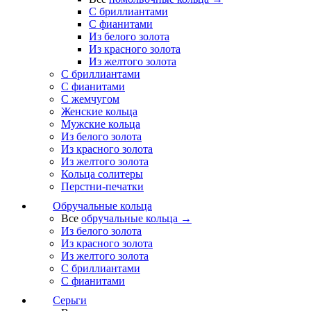
С бриллиантами
С фианитами
Из белого золота
Из красного золота
Из желтого золота
С бриллиантами
С фианитами
С жемчугом
Женские кольца
Мужские кольца
Из белого золота
Из красного золота
Из желтого золота
Кольца солитеры
Перстни-печатки
Обручальные кольца
Все
обручальные кольца →
Из белого золота
Из красного золота
Из желтого золота
С бриллиантами
С фианитами
Серьги