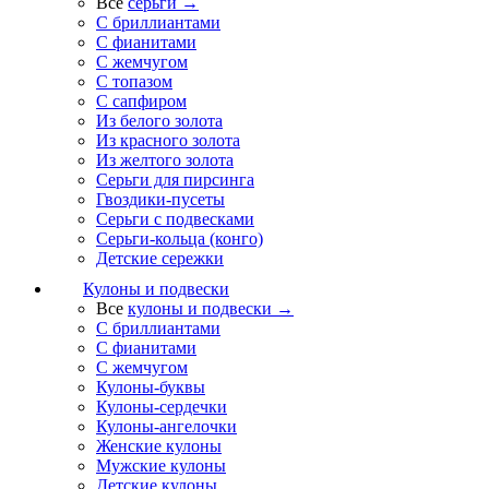
Все
серьги →
С бриллиантами
С фианитами
С жемчугом
С топазом
С сапфиром
Из белого золота
Из красного золота
Из желтого золота
Серьги для пирсинга
Гвоздики-пусеты
Серьги с подвесками
Серьги-кольца (конго)
Детские сережки
Кулоны и подвески
Все
кулоны и подвески →
С бриллиантами
С фианитами
С жемчугом
Кулоны-буквы
Кулоны-сердечки
Кулоны-ангелочки
Женские кулоны
Мужские кулоны
Детские кулоны