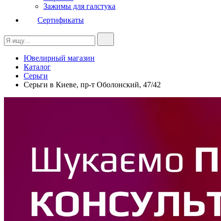
Зажимы для галстука
Сертификаты
Ювелирный магазин
Каталог
Серьги
Серьги в Киеве, пр-т Оболонский, 47/42