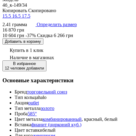
4б_к-149/34
Копировать
Скопировано
15.5
16.5
17.5
2.41 грамма
Определить размер
16 870 грн
10 604 грн
-37%
Скидка
6 266 грн
Добавить в корзину
Купить в 1 клик
Наличие
в магазинах
В избранное
12 человек добавили
Основные характеристики
Бренд
торговельний союз
Тип кольца
halo
Акция
outlet
Тип металла
золото
Проба
585°
Цвет металла
комбинированный
, красный, белый
Вставка
фианит (цирконий куб.)
Цвет вставки
белый
Для кого
женщинам