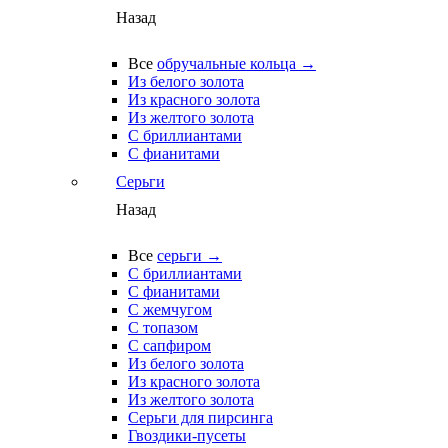
Назад
Все
обручальные кольца →
Из белого золота
Из красного золота
Из желтого золота
С бриллиантами
С фианитами
Серьги
Назад
Все
серьги →
С бриллиантами
С фианитами
С жемчугом
С топазом
С сапфиром
Из белого золота
Из красного золота
Из желтого золота
Серьги для пирсинга
Гвоздики-пусеты