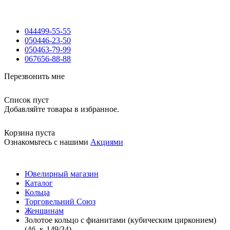
044
499-55-55
050
446-23-50
050
463-79-99
067
656-88-88
Перезвонить мне
Список пуст
Добавляйте товары в избранное.
Корзина пуста
Ознакомьтесь с нашими
Акциями
Ювелирный магазин
Каталог
Кольца
Торговельний Союз
Женщинам
Золотое кольцо с фианитами (кубическим цирконием)
(4б_к-149/34)