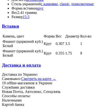
Стиль украшений
с камнями
,
classic
,
помолвочные
Форма вставки
круг
Вес
2.41 грамма
Размер
15.5
Вставки
Камень, цвет
Форма
Вес
Диаметр
Кол-во
Фианит (цирконий куб.)
Круг
0.307
3.5
1
Белый
Фианит (цирконий куб.)
Круг
0.355
1.75
8
Белый
Доставка и оплата
Доставка по Украине:
Самовывоз
Смотреть на карте →
19 offline-магазинов в Украине
Службами доставки
Новая Почта, Автолюкс, Спецсвязь
Способы оплаты:
Наличными
Картой банка