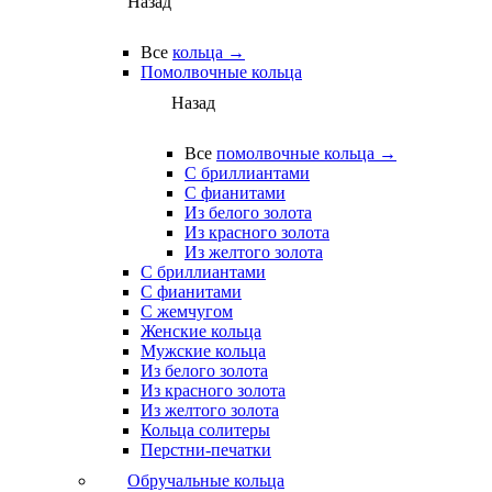
Назад
Все
кольца →
Помолвочные кольца
Назад
Все
помолвочные кольца →
С бриллиантами
С фианитами
Из белого золота
Из красного золота
Из желтого золота
С бриллиантами
С фианитами
С жемчугом
Женские кольца
Мужские кольца
Из белого золота
Из красного золота
Из желтого золота
Кольца солитеры
Перстни-печатки
Обручальные кольца