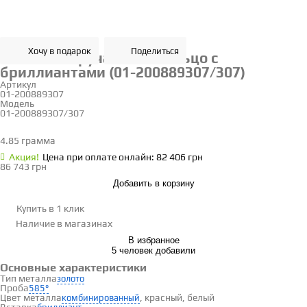
Хочу в подарок
Поделиться
Золотое обручальное кольцо с
бриллиантами (01-200889307/307)
Артикул
01-200889307
Модель
01-200889307/307
19
4.85 грамма
Определить размер
Акция!
Цена при оплате онлайн: 82 406 грн
86 743 грн
Добавить в корзину
Купить в 1 клик
Наличие
в магазинах
В избранное
5 человек добавили
Основные характеристики
Тип металла
золото
Проба
585°
Цвет металла
, красный, белый
комбинированный