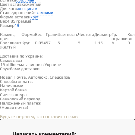
Вставка
бриллиант
Цвет вставки
желтый
Для кого
женщинам
Стиль украшений
с камнями
Форма вставки
круг
Вес
4.85 грамма
Размер
19
Вставки
Камень,
Форма
Вес
Грани
Цветность
Чистота
Диаметр
Гр.
Кол
цвет
огранки
во
Бриллиант
Круг
0.054
57
5
5
1.15
А
9
Желтый
Доставка и оплата
Доставка по Украине:
Самовывоз
Смотреть на карте →
19 offline-магазинов в Украине
Службами доставки
Новая Почта, Автолюкс, Спецсвязь
Способы оплаты:
Наличными
Картой банка
Счет-фактура
Банковский перевод
Наложенный платеж
(Новая почта)
Отзывы
(0)
Будьте первым, кто оставит отзыв
Написать комментарий: