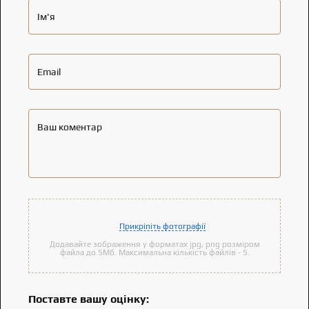
Ім'я
Email
Ваш коментар
Прикріпіть фотографії
Додавайте зображення у форматах jpg, png розміром
файла до 5Мб. Максимальна кількість файлів - 5.
Поставте вашу оцінку: