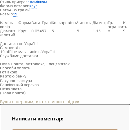
Стиль прикрас
з камінням
Форма вставки
круг
Вага
4.85 грами
Розмір
19
Вставки
Камінь,
Форма
Вага
Грані
Кольоровість
Чистота
Діаметр
Гр.
Кіл-
колір
огранки
ть
Діамант
Круг
0.054
57
5
5
1.15
А
9
Жовтий
Доставка і оплата
Доставка по Україні:
Самовивіз
Дивитися на карті →
19 offline-магазинів в Україні
Службами доставки
Нова Пошта, Автолюкс, Спецзв'язок
Способи оплати:
Готівкою
Картою банку
Рахунок-фактура
Банківський переказ
Післяплата
(Нова пошта)
Відгуки
(0)
Будьте першим, хто залишить відгук
Написати коментар: