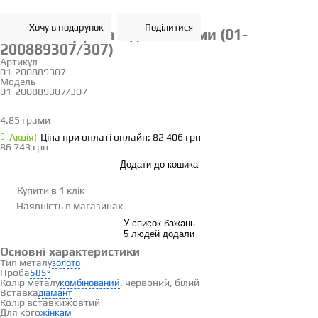
Хочу в подарунок
Поділитися
Золота обручка з діамантами (01-
200889307/307)
Артикул
01-200889307
Модель
01-200889307/307
19
4.85 грами
Визначити розмір
Акцiя!
Ціна при оплаті онлайн: 82 406 грн
86 743 грн
Додати до кошика
Купити в 1 клік
Наявність
в магазинах
У список бажань
5 людей додали
Основні характеристики
Тип металу
золото
Проба
585°
Колір металу
, червоний, білий
комбінований
Вставка
діамант
Колір вставки
жовтий
Для кого
жінкам