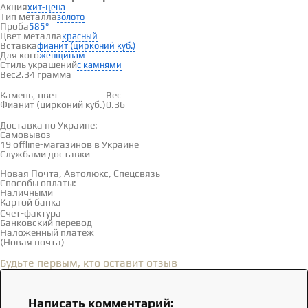
Акция
хит-цена
Тип металла
золото
Проба
585°
Цвет металла
красный
Вставка
фианит (цирконий куб.)
Для кого
женщинам
Стиль украшений
с камнями
Вес
2.34 грамма
Вставки
Камень, цвет
Вес
Фианит (цирконий куб.)
0.36
Доставка и оплата
Доставка по Украине:
Самовывоз
Смотреть на карте →
19 offline-магазинов в Украине
Службами доставки
Новая Почта, Автолюкс, Спецсвязь
Способы оплаты:
Наличными
Картой банка
Счет-фактура
Банковский перевод
Наложенный платеж
(Новая почта)
Отзывы
(0)
Будьте первым, кто оставит отзыв
Написать комментарий: