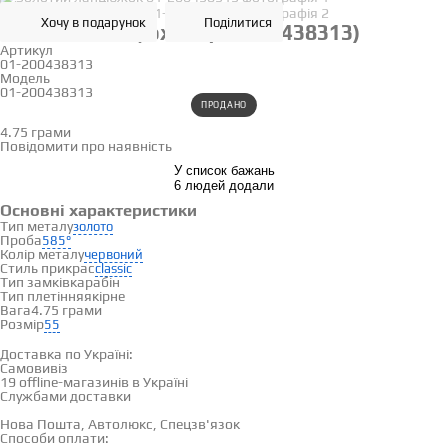
Хочу в подарунок
Поділитися
Золотий ланцюжок (01-200438313)
Артикул
01-200438313
Модель
01-200438313
55
ПРОДАНО
4.75 грами
Визначити розмір
Повідомити про наявність
У список бажань
6 людей додали
Основні характеристики
Тип металу
золото
Проба
585°
Колір металу
червоний
Стиль прикрас
classic
Тип замків
карабін
Тип плетіння
якірне
Вага
4.75 грами
Розмір
55
Доставка і оплата
Доставка по Україні:
Самовивіз
Дивитися на карті →
19 offline-магазинів в Україні
Службами доставки
Нова Пошта, Автолюкс, Спецзв'язок
Способи оплати: