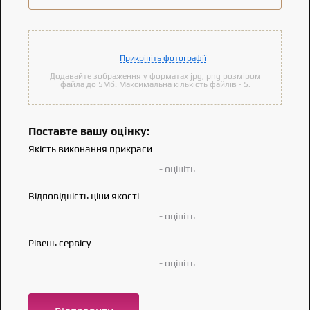
Прикріпіть фотографії
Додавайте зображення у форматах jpg, png розміром
файла до 5Мб. Максимальна кількість файлів - 5.
Поставте вашу оцінку:
Якість виконання прикраси
- оцініть
Відповідність ціни якості
- оцініть
Рівень сервісу
- оцініть