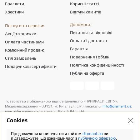
Браслети
Корисні статті
Хрестики
Відгуки клієнтів
Допомога:
Послуги та сервіси:
Питання та відповіді
Акції та знижки
Оплата і доставка
Оплата частинами
Гарантія
Комісійний продаж
Повернення і обмін
Стіл замовлень
Політика конфіденційності
Подарункові сертифікати
Публічна оферта
Товариство з обмеженою вiдповiдальнiстю «ПРИКРАСИ СВІТУ».
Місцезнаходження - 03151, м. Київ, вул. Смілянська, 8,
info@diamant.ua
,
ідентифікаційний код згідно ЄДР – 43665334.
Інформація про вартість доставки міститься у розділі «Оплата та
Сookies
доставка». У розрахунок вартості товарів податків не включено
Продовжуючи користуватися сайтом
diamant.ua
ви
Повна версія
підтверджуєте, що ознайомилися з
публічною офертою
,