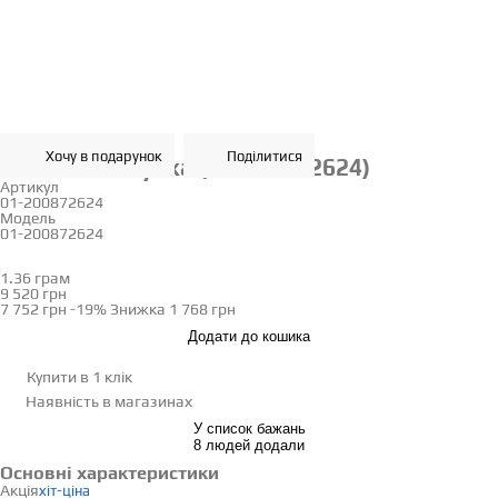
Хочу в подарунок
Поділитися
Золота каблучка (01-200872624)
Артикул
01-200872624
Модель
01-200872624
16
1.36 грам
Визначити розмір
9 520 грн
7 752 грн
-19%
Знижка
1 768 грн
Додати до кошика
Купити в 1 клік
Наявність
в магазинах
У список бажань
8 людей додали
Основні характеристики
Акція
хіт-ціна