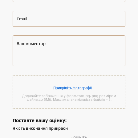
Email
Ваш коментар
Прикріпіть фотографії
Додавайте зображення у форматах jpg, png розміром
файла до 5Мб. Максимальна кількість файлів - 5.
Поставте вашу оцінку:
Якість виконання прикраси
- оцініть