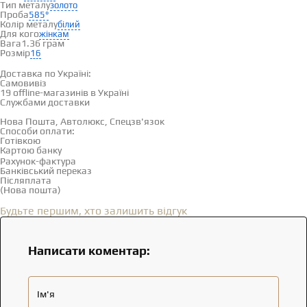
Тип металу
золото
Проба
585°
Колір металу
білий
Для кого
жінкам
Вага
1.36 грам
Розмір
16
Доставка і оплата
Доставка по Україні:
Самовивіз
Дивитися на карті →
19 offline-магазинів в Україні
Службами доставки
Нова Пошта, Автолюкс, Спецзв'язок
Способи оплати:
Готівкою
Картою банку
Рахунок-фактура
Банківський переказ
Післяплата
(Нова пошта)
Відгуки
(0)
Будьте першим, хто залишить відгук
Написати коментар:
Ім'я