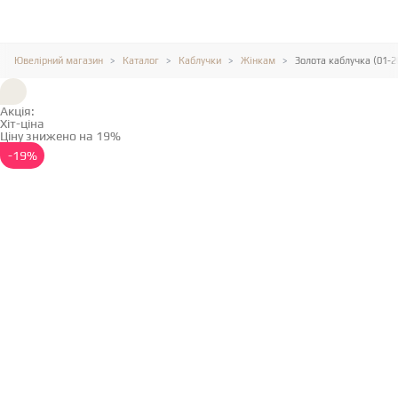
Ювелірний магазин
Каталог
Каблучки
Жінкам
Золота каблучка (01-
Акція:
Хіт-ціна
Ціну знижено на 19%
Детальніше →
-19%