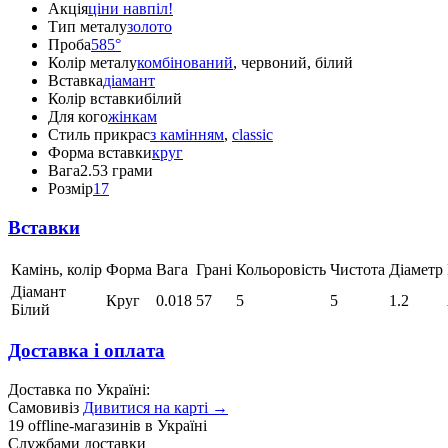
Акція
ціни навпіл!
Тип металу
золото
Проба
585°
Колір металу
комбінований
, червоний, білий
Вставка
діамант
Колір вставки
білий
Для кого
жінкам
Стиль прикрас
з камінням
,
classic
Форма вставки
круг
Вага
2.53 грами
Розмір
17
Вставки
Камінь, колір
Форма
Вага
Грані
Кольоровість
Чистота
Діаметр
Діамант
Круг
0.018
57
5
5
1.2
Білий
Доставка і оплата
Доставка по Україні:
Самовивіз
Дивитися на карті →
19 offline-магазинів в Україні
Службами доставки