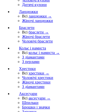
Чоловічі кулони
Дитячі кулони
Ланцюжки
Всі
ланцюжки →
Жіночі ланцюжки
Браслети
Всі
браслети →
Жіночі браслети
Чоловічі браслети
Кольє і намиста
Всі
кольє і намиста →
З діамантами
З перлами
Хрестики
Всі
хрестики →
Чоловічі хрестики
Жіночі хрестики
З діамантами
Аксесуари
Всі
аксесуари →
Шпильки
Брошки і значки
Запонки