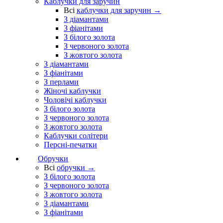
Каблучки для заручин
Всі
каблучки для заручин →
З діамантами
З фіанітами
З білого золота
З червоного золота
З жовтого золота
З діамантами
З фіанітами
З перлами
Жіночі каблучки
Чоловічі каблучки
З білого золота
З червоного золота
З жовтого золота
Каблучки солітери
Персні-печатки
Обручки
Всі
обручки →
З білого золота
З червоного золота
З жовтого золота
З діамантами
З фіанітами