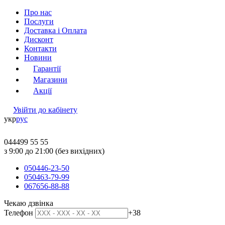
Про нас
Послуги
Доставка і Оплата
Дисконт
Контакти
Новини
Гарантії
Магазини
Акції
Увійти до кабінету
укр
рус
044
499 55 55
з 9:00 до 21:00 (без вихідних)
050
446-23-50
050
463-79-99
067
656-88-88
Чекаю дзвінка
Телефон
+38