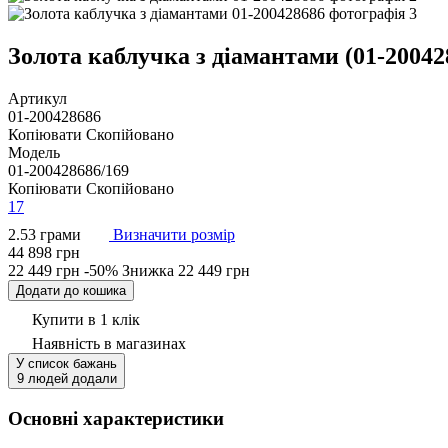
Золота каблучка з діамантами (01-20042
Артикул
01-200428686
Копіювати
Скопійовано
Модель
01-200428686/169
Копіювати
Скопійовано
17
2.53 грами
Визначити розмір
44 898 грн
22 449 грн
-50%
Знижка
22 449 грн
Додати до кошика
Купити в 1 клік
Наявність
в магазинах
У список бажань
9 людей додали
Основні характеристики