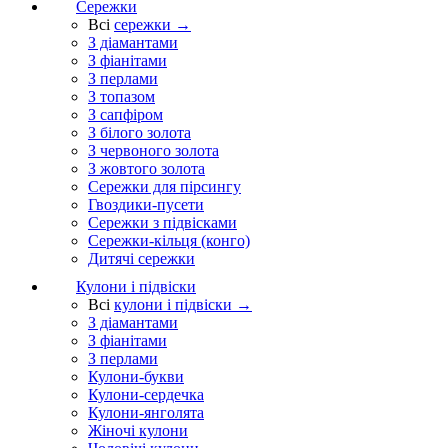
Сережки
Всі
сережки →
З діамантами
З фіанітами
З перлами
З топазом
З сапфіром
З білого золота
З червоного золота
З жовтого золота
Сережки для пірсингу
Гвоздики-пусети
Сережки з підвісками
Сережки-кільця (конго)
Дитячі сережки
Кулони і підвіски
Всі
кулони і підвіски →
З діамантами
З фіанітами
З перлами
Кулони-букви
Кулони-сердечка
Кулони-янголята
Жіночі кулони