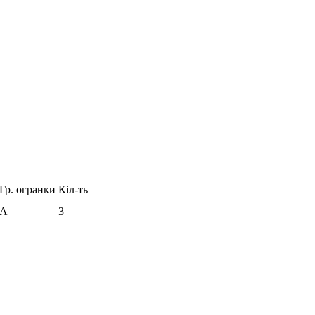
Гр. огранки
Кіл-ть
А
3