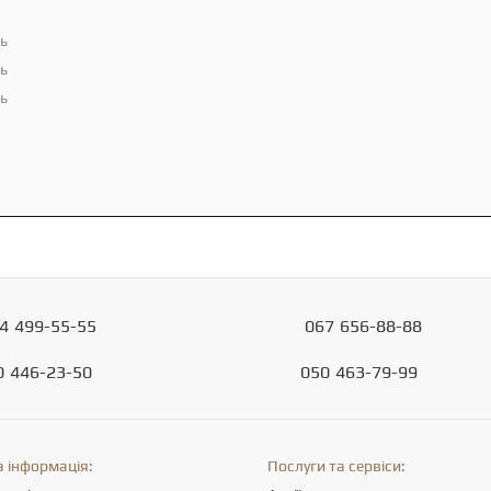
ть
ть
ть
4
499-55-55
067
656-88-88
0
446-23-50
050
463-79-99
 інформація:
Послуги та сервіси: