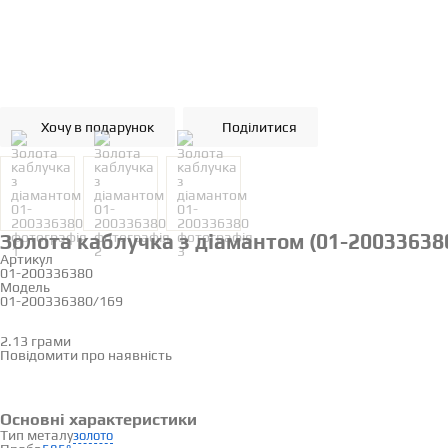
Хочу в подарунок
Поділитися
Золота каблучка з діамантом (01-20033638
Артикул
01-200336380
Модель
01-200336380/169
17.5
2.13 грами
Визначити розмір
Повідомити про наявність
Основні характеристики
Тип металу
золото