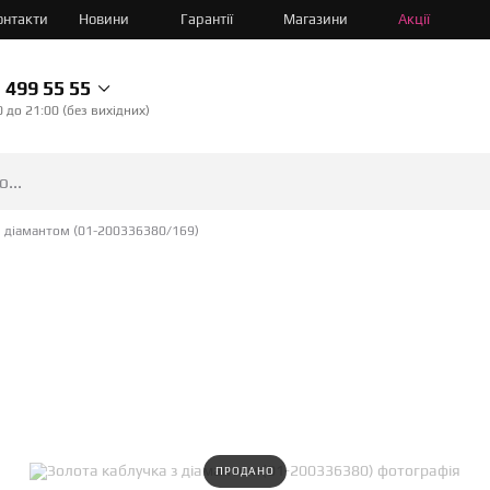
онтакти
Новини
Гарантії
Магазини
Акції
499 55 55
0 до 21:00 (без вихідних)
з діамантом (01-200336380/169)
ПРОДАНО