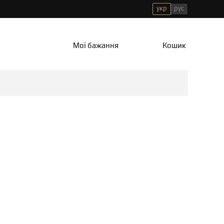
укр
рус
Мої бажання
Кошик