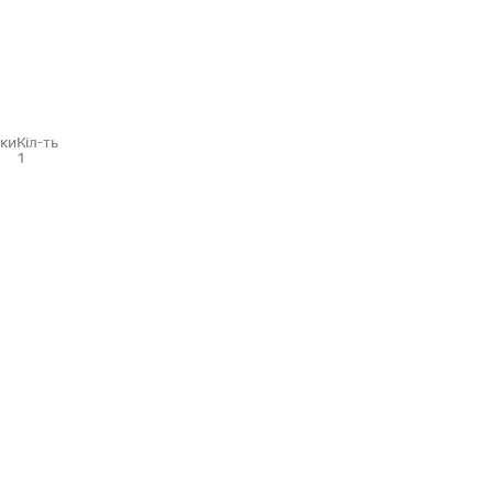
нки
Кіл-ть
1