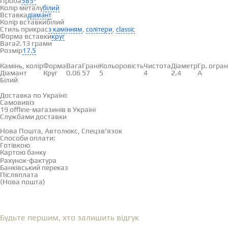
Проба
585°
Колір металу
білий
Вставка
діамант
Колір вставки
білий
Стиль прикрас
,
,
з камінням
солітери
classic
Форма вставки
круг
Вага
2.13 грами
Розмір
17.5
Вставки
Камінь, колір
Форма
Вага
Грані
Кольоровість
Чистота
Діаметр
Гр. огра
Діамант
Круг
0.06
57
5
4
2.4
А
Білий
Доставка і оплата
Доставка по Україні:
Самовивіз
Дивитися на карті →
19 offline-магазинів в Україні
Службами доставки
Нова Пошта, Автолюкс, Спецзв'язок
Способи оплати:
Готівкою
Картою банку
Рахунок-фактура
Банківський переказ
Післяплата
(Нова пошта)
Відгуки
(0)
Будьте першим, хто залишить відгук