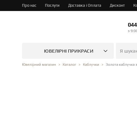
Про нас
Послуги
Доставка і Оплата
Дисконт
К
044
з 9:0
ЮВЕЛІРНІ ПРИКРАСИ
Золота каблучка 
Ювелірний магазин
Каталог
Каблучки