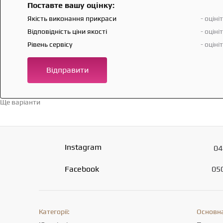
Поставте вашу оцінку:
Якість виконання прикраси
- оціні
Відповідність ціни якості
- оціні
Рівень сервісу
- оціні
Відправити
Ще варіанти
Перейти в каталог →
Instagram
04
Facebook
05
Категорії:
Основна