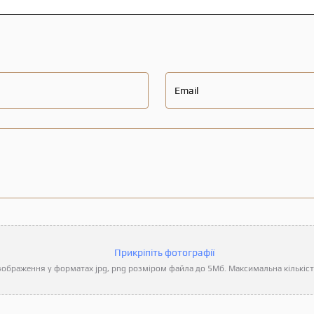
Email
Прикріпіть фотографії
ображення у форматах jpg, png розміром файла до 5Мб. Максимальна кількість