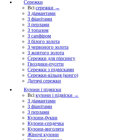
Сережки
Всі
сережки →
З діамантами
З фіанітами
З перлами
З топазом
З сапфіром
З білого золота
З червоного золота
З жовтого золота
Сережки для пірсингу
Гвоздики-пусети
Сережки з підвісками
Сережки-кільця (конго)
Дитячі сережки
Кулони і підвіски
Всі
кулони і підвіски →
З діамантами
З фіанітами
З перлами
Кулони-букви
Кулони-сердечка
Кулони-янголята
Жіночі кулони