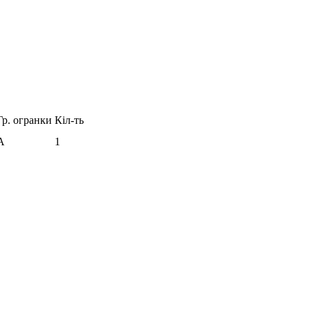
Гр. огранки
Кіл-ть
А
1