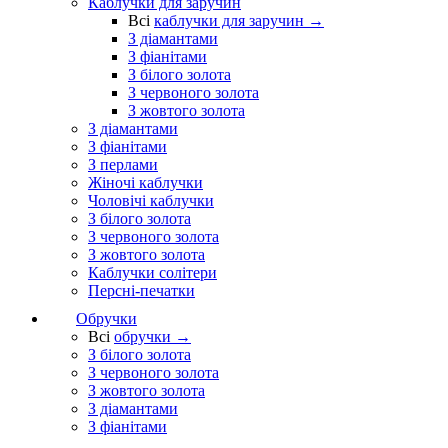
Каблучки для заручин
Всі
каблучки для заручин →
З діамантами
З фіанітами
З білого золота
З червоного золота
З жовтого золота
З діамантами
З фіанітами
З перлами
Жіночі каблучки
Чоловічі каблучки
З білого золота
З червоного золота
З жовтого золота
Каблучки солітери
Персні-печатки
Обручки
Всі
обручки →
З білого золота
З червоного золота
З жовтого золота
З діамантами
З фіанітами