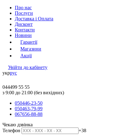
Про нас
Послуги
Доставка і Оплата
Дисконт
Контакти
Новини
Гарантії
Магазини
Акції
Увійти до кабінету
укр
рус
044
499 55 55
з 9:00 до 21:00 (без вихідних)
050
446-23-50
050
463-79-99
067
656-88-88
Чекаю дзвінка
Телефон
+38