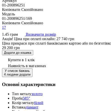
Артикул
01-200896251
Копіювати
Скопійовано
Модель
01-200896251/169
Копіювати
Скопійовано
17
1.45 грам
Визначити розмір
Акцiя!
Ціна при оплаті онлайн: 27 740 грн
Ціна прикраси при сплаті банківською картою або по безготівк
29 200 грн
Додати до кошика
Купити в 1 клік
Наявність
в магазинах
У список бажань
4 людини додали
Основні характеристики
Тип металу
золото
Проба
585°
Колір металу
білий
Вставка
діамант