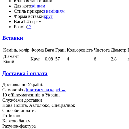
Колір вставки
білий
Для кого
жінкам
Стиль прикрас
з камінням
Форма вставки
круг
Вага
1.45 грам
Розмір
17
Вставки
Камінь, колір
Форма
Вага
Грані
Кольоровість
Чистота
Діаметр
Діамант
Круг
0.08
57
4
6
2.8
Білий
Доставка і оплата
Доставка по Україні:
Самовивіз
Дивитися на карті →
19 offline-магазинів в Україні
Службами доставки
Нова Пошта, Автолюкс, Спецзв'язок
Способи оплати:
Готівкою
Картою банку
Рахунок-фактура