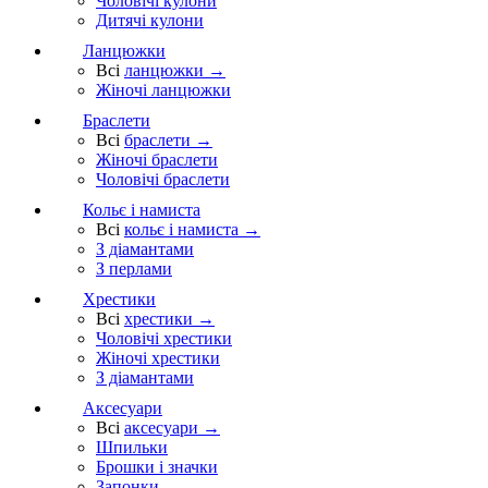
Чоловічі кулони
Дитячі кулони
Ланцюжки
Всі
ланцюжки →
Жіночі ланцюжки
Браслети
Всі
браслети →
Жіночі браслети
Чоловічі браслети
Кольє і намиста
Всі
кольє і намиста →
З діамантами
З перлами
Хрестики
Всі
хрестики →
Чоловічі хрестики
Жіночі хрестики
З діамантами
Аксесуари
Всі
аксесуари →
Шпильки
Брошки і значки
Запонки