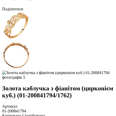
Поділитися
:
Золота каблучка з фіанітом (цирконієм
куб.) (01-200841794/1762)
Артикул
01-200841794
Копіювати
Скопійовано