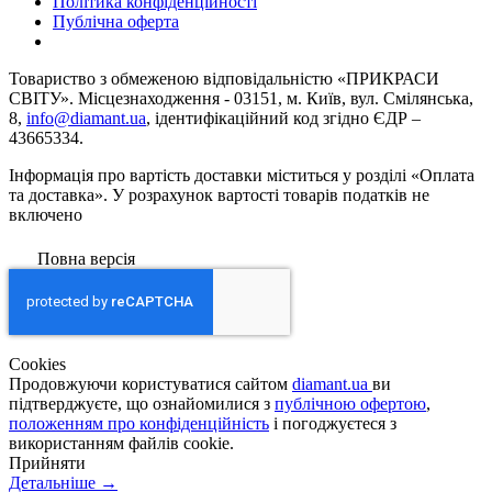
Політика конфіденційності
Публічна оферта
Товариство з обмеженою вiдповiдальнiстю «ПРИКРАСИ
СВІТУ». Місцезнаходження - 03151, м. Київ, вул. Смілянська,
8,
info@diamant.ua
, ідентифікаційний код згідно ЄДР –
43665334.
Інформація про вартість доставки міститься у розділі «Оплата
та доставка». У розрахунок вартості товарів податків не
включено
Повна версія
Сookies
Продовжуючи користуватися сайтом
diamant.ua
ви
підтверджуєте, що ознайомилися з
публічною офертою
,
положенням про конфіденційність
і погоджуєтеся з
використанням файлів cookie.
Прийняти
Детальніше →