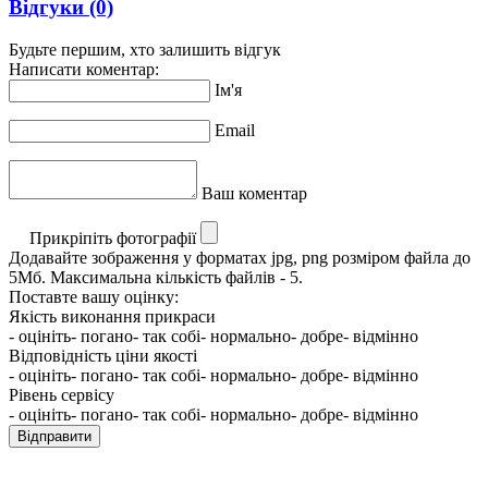
Відгуки
(0)
Будьте першим, хто залишить відгук
Написати коментар:
Ім'я
Email
Ваш коментар
Прикріпіть фотографії
Додавайте зображення у форматах jpg, png розміром файла до
5Мб. Максимальна кількість файлів - 5.
Поставте вашу оцінку:
Якість виконання прикраси
- оцініть
- погано
- так собі
- нормально
- добре
- відмінно
Відповідність ціни якості
- оцініть
- погано
- так собі
- нормально
- добре
- відмінно
Рівень сервісу
- оцініть
- погано
- так собі
- нормально
- добре
- відмінно
Відправити