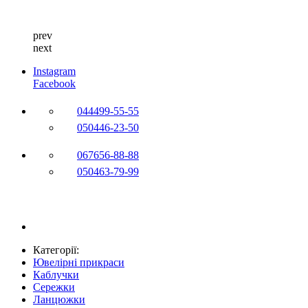
prev
next
Instagram
Facebook
044
499-55-55
050
446-23-50
067
656-88-88
050
463-79-99
Категорії:
Ювелірні прикраси
Каблучки
Сережки
Ланцюжки