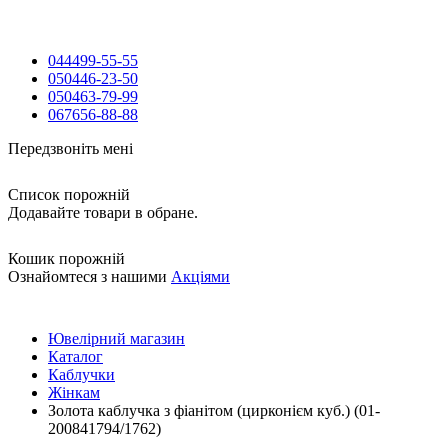
044
499-55-55
050
446-23-50
050
463-79-99
067
656-88-88
Передзвоніть мені
Список порожній
Додавайте товари в обране.
Кошик порожній
Ознайомтеся з нашими
Акціями
Ювелірний магазин
Каталог
Каблучки
Жінкам
Золота каблучка з фіанітом (цирконієм куб.) (01-
200841794/1762)