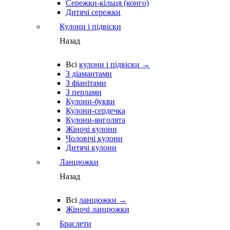
Сережки-кільця (конго)
Дитячі сережки
Кулони і підвіски
Назад
Всі
кулони і підвіски →
З діамантами
З фіанітами
З перлами
Кулони-букви
Кулони-сердечка
Кулони-янголята
Жіночі кулони
Чоловічі кулони
Дитячі кулони
Ланцюжки
Назад
Всі
ланцюжки →
Жіночі ланцюжки
Браслети