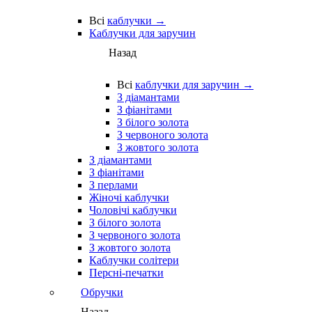
Всі
каблучки →
Каблучки для заручин
Назад
Всі
каблучки для заручин →
З діамантами
З фіанітами
З білого золота
З червоного золота
З жовтого золота
З діамантами
З фіанітами
З перлами
Жіночі каблучки
Чоловічі каблучки
З білого золота
З червоного золота
З жовтого золота
Каблучки солітери
Персні-печатки
Обручки
Назад