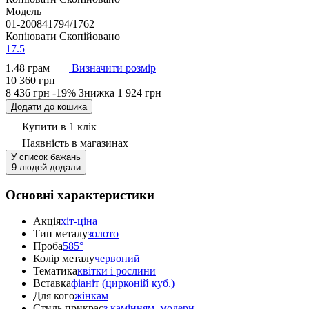
Модель
01-200841794/1762
Копіювати
Скопійовано
17.5
1.48 грам
Визначити розмір
10 360 грн
8 436 грн
-19%
Знижка
1 924 грн
Додати до кошика
Купити в 1 клік
Наявність
в магазинах
У список бажань
9 людей додали
Основні характеристики
Акція
хіт-ціна
Тип металу
золото
Проба
585°
Колір металу
червоний
Тематика
квітки і рослини
Вставка
фіаніт (цирконій куб.)
Для кого
жінкам
Стиль прикрас
з камінням
,
модерн