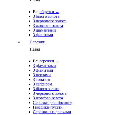
Всі
обручки →
З білого золота
З червоного золота
З жовтого золота
З діамантами
З фіанітами
Сережки
Назад
Всі
сережки →
З діамантами
З фіанітами
З перлами
З топазом
З сапфіром
З білого золота
З червоного золота
З жовтого золота
Сережки для пірсингу
Гвоздики-пусети
Сережки з підвісками