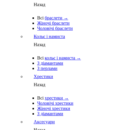
Назад
Всі
браслети →
Жіночі браслети
Чоловічі браслети
Кольє і намиста
Назад
Всі
кольє і намиста →
З діамантами
З перлами
Хрестики
Назад
Всі
хрестики →
Чоловічі хрестики
Жіночі хрестики
З діамантами
Аксесуари
Назад