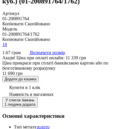
куб.) (01-200891764/1762)
Артикул
01-200891764
Копіювати
Скопійовано
Модель
01-200891764/1762
Копіювати
Скопійовано
18
1.67 грам
Визначити розмір
Акцiя!
Ціна при оплаті онлайн: 11 339 грн
Ціна прикраси при сплаті банківською картою або по
безготівковому розрахунку
11 690 грн
Додати до кошика
Купити в 1 клік
Наявність
в магазинах
У список бажань
1 людина додала
Основні характеристики
Тип металу
золото