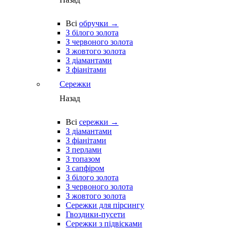
Всі
обручки →
З білого золота
З червоного золота
З жовтого золота
З діамантами
З фіанітами
Сережки
Назад
Всі
сережки →
З діамантами
З фіанітами
З перлами
З топазом
З сапфіром
З білого золота
З червоного золота
З жовтого золота
Сережки для пірсингу
Гвоздики-пусети
Сережки з підвісками