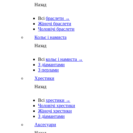
Назад
Всі
браслети →
Жіночі браслети
Чоловічі браслети
Кольє і намиста
Назад
Всі
кольє і намиста →
З діамантами
З перлами
Хрестики
Назад
Всі
хрестики →
Чоловічі хрестики
Жіночі хрестики
З діамантами
Аксесуари
Назад