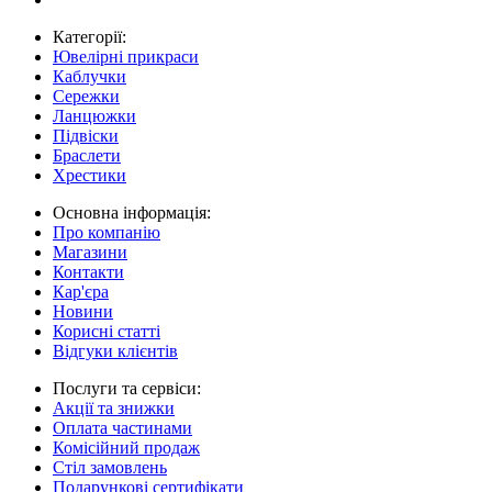
Категорії:
Ювелірні прикраси
Каблучки
Сережки
Ланцюжки
Підвіски
Браслети
Хрестики
Основна інформація:
Про компанію
Магазини
Контакти
Кар'єра
Новини
Корисні статті
Відгуки клієнтів
Послуги та сервіси:
Акції та знижки
Оплата частинами
Комісійний продаж
Стіл замовлень
Подарункові сертифікати