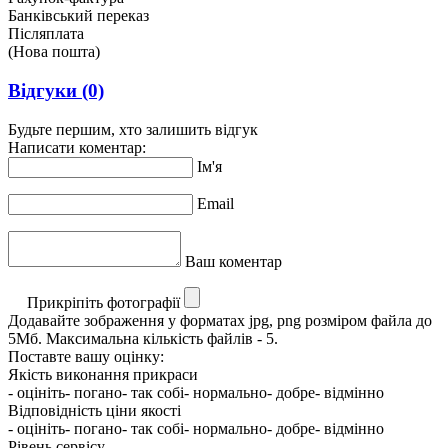
Банківський переказ
Післяплата
(Нова пошта)
Відгуки
(0)
Будьте першим, хто залишить відгук
Написати коментар:
Ім'я
Email
Ваш коментар
Прикріпіть фотографії
Додавайте зображення у форматах jpg, png розміром файла до
5Мб. Максимальна кількість файлів - 5.
Поставте вашу оцінку:
Якість виконання прикраси
- оцініть
- погано
- так собі
- нормально
- добре
- відмінно
Відповідність ціни якості
- оцініть
- погано
- так собі
- нормально
- добре
- відмінно
Рівень сервісу