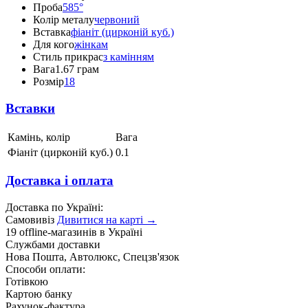
Проба
585°
Колір металу
червоний
Вставка
фіаніт (цирконій куб.)
Для кого
жінкам
Стиль прикрас
з камінням
Вага
1.67 грам
Розмір
18
Вставки
Камінь, колір
Вага
Фіаніт (цирконій куб.)
0.1
Доставка і оплата
Доставка по Україні:
Самовивіз
Дивитися на карті →
19 offline-магазинів в Україні
Службами доставки
Нова Пошта, Автолюкс, Спецзв'язок
Способи оплати:
Готівкою
Картою банку
Рахунок-фактура