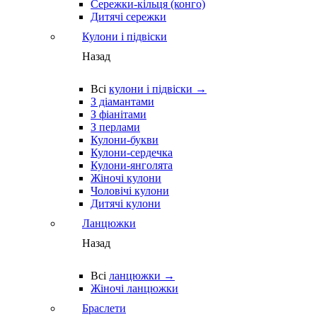
Сережки-кільця (конго)
Дитячі сережки
Кулони і підвіски
Назад
Всі
кулони і підвіски →
З діамантами
З фіанітами
З перлами
Кулони-букви
Кулони-сердечка
Кулони-янголята
Жіночі кулони
Чоловічі кулони
Дитячі кулони
Ланцюжки
Назад
Всі
ланцюжки →
Жіночі ланцюжки
Браслети