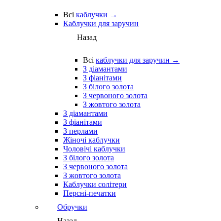
Всі
каблучки →
Каблучки для заручин
Назад
Всі
каблучки для заручин →
З діамантами
З фіанітами
З білого золота
З червоного золота
З жовтого золота
З діамантами
З фіанітами
З перлами
Жіночі каблучки
Чоловічі каблучки
З білого золота
З червоного золота
З жовтого золота
Каблучки солітери
Персні-печатки
Обручки
Назад