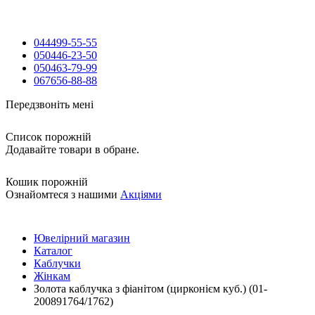
044
499-55-55
050
446-23-50
050
463-79-99
067
656-88-88
Передзвоніть мені
Список порожній
Додавайте товари в обране.
Кошик порожній
Ознайомтеся з нашими
Акціями
Ювелірний магазин
Каталог
Каблучки
Жінкам
Золота каблучка з фіанітом (цирконієм куб.) (01-
200891764/1762)