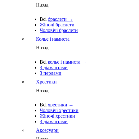
Назад
Всі
браслети →
Жіночі браслети
Чоловічі браслети
Кольє і намиста
Назад
Всі
кольє і намиста →
З діамантами
З перлами
Хрестики
Назад
Всі
хрестики →
Чоловічі хрестики
Жіночі хрестики
З діамантами
Аксесуари
Назад