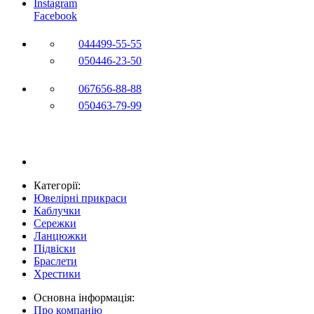
Instagram
Facebook
044
499-55-55
050
446-23-50
067
656-88-88
050
463-79-99
Категорії:
Ювелірні прикраси
Каблучки
Сережки
Ланцюжки
Підвіски
Браслети
Хрестики
Основна інформація:
Про компанію