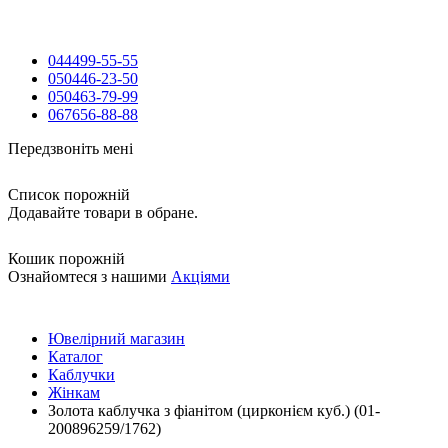
044
499-55-55
050
446-23-50
050
463-79-99
067
656-88-88
Передзвоніть мені
Список порожній
Додавайте товари в обране.
Кошик порожній
Ознайомтеся з нашими
Акціями
Ювелірний магазин
Каталог
Каблучки
Жінкам
Золота каблучка з фіанітом (цирконієм куб.) (01-
200896259/1762)