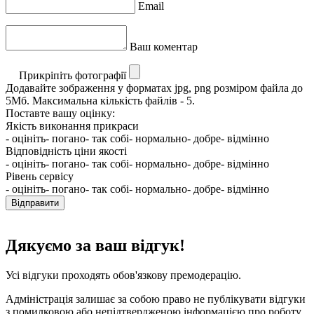
Email
Ваш коментар
Прикріпіть фотографії
Додавайте зображення у форматах jpg, png розміром файла до
5Мб. Максимальна кількість файлів - 5.
Поставте вашу оцінку:
Якість виконання прикраси
- оцініть
- погано
- так собі
- нормально
- добре
- відмінно
Відповідність ціни якості
- оцініть
- погано
- так собі
- нормально
- добре
- відмінно
Рівень сервісу
- оцініть
- погано
- так собі
- нормально
- добре
- відмінно
Відправити
Дякуємо за ваш відгук!
Усі відгуки проходять обов'язкову премодерацію.
Адміністрація залишає за собою право не публікувати відгуки
з помилковою або непідтвердженою інформацією про роботу