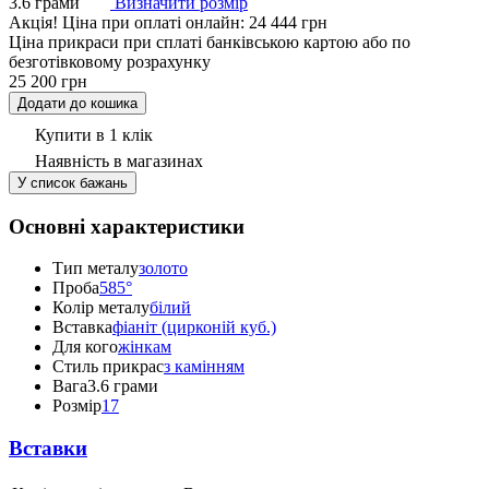
3.6 грами
Визначити розмір
Акцiя!
Ціна при оплаті онлайн: 24 444 грн
Ціна прикраси при сплаті банківською картою або по
безготівковому розрахунку
25 200 грн
Додати до кошика
Купити в 1 клік
Наявність
в магазинах
У список бажань
Основні характеристики
Тип металу
золото
Проба
585°
Колір металу
білий
Вставка
фіаніт (цирконій куб.)
Для кого
жінкам
Стиль прикрас
з камінням
Вага
3.6 грами
Розмір
17
Вставки