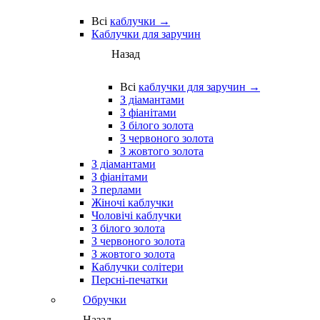
Всі
каблучки →
Каблучки для заручин
Назад
Всі
каблучки для заручин →
З діамантами
З фіанітами
З білого золота
З червоного золота
З жовтого золота
З діамантами
З фіанітами
З перлами
Жіночі каблучки
Чоловічі каблучки
З білого золота
З червоного золота
З жовтого золота
Каблучки солітери
Персні-печатки
Обручки
Назад