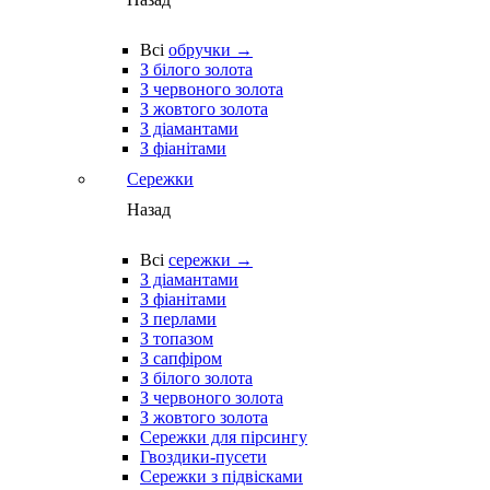
Всі
обручки →
З білого золота
З червоного золота
З жовтого золота
З діамантами
З фіанітами
Сережки
Назад
Всі
сережки →
З діамантами
З фіанітами
З перлами
З топазом
З сапфіром
З білого золота
З червоного золота
З жовтого золота
Сережки для пірсингу
Гвоздики-пусети
Сережки з підвісками