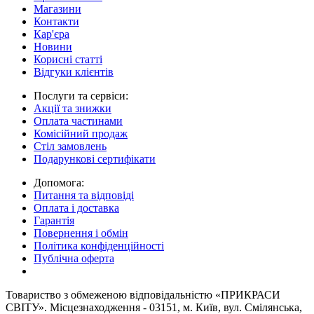
Магазини
Контакти
Кар'єра
Новини
Корисні статті
Відгуки клієнтів
Послуги та сервіси:
Акції та знижки
Оплата частинами
Комісійний продаж
Стіл замовлень
Подарункові сертифікати
Допомога:
Питання та відповіді
Оплата і доставка
Гарантія
Повернення і обмін
Політика конфіденційності
Публічна оферта
Товариство з обмеженою вiдповiдальнiстю «ПРИКРАСИ
СВІТУ». Місцезнаходження - 03151, м. Київ, вул. Смілянська,