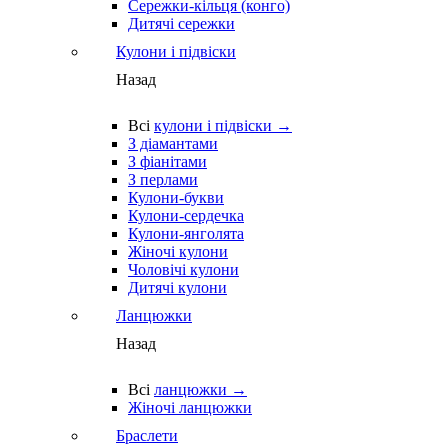
Сережки-кільця (конго)
Дитячі сережки
Кулони і підвіски
Назад
Всі
кулони і підвіски →
З діамантами
З фіанітами
З перлами
Кулони-букви
Кулони-сердечка
Кулони-янголята
Жіночі кулони
Чоловічі кулони
Дитячі кулони
Ланцюжки
Назад
Всі
ланцюжки →
Жіночі ланцюжки
Браслети