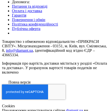
Допомога:
Питання та відповіді
Оплата і доставка
Гарантія
Повернення і обмін
Політика конфіденційності
Публічна оферта
Товариство з обмеженою вiдповiдальнiстю «ПРИКРАСИ
СВІТУ». Місцезнаходження - 03151, м. Київ, вул. Смілянська,
8,
info@diamant.ua
, ідентифікаційний код згідно ЄДР –
43665334.
Інформація про вартість доставки міститься у розділі «Оплата
та доставка». У розрахунок вартості товарів податків не
включено
Повна версія
Сookies
Продовжуючи користуватися сайтом
diamant.ua
ви