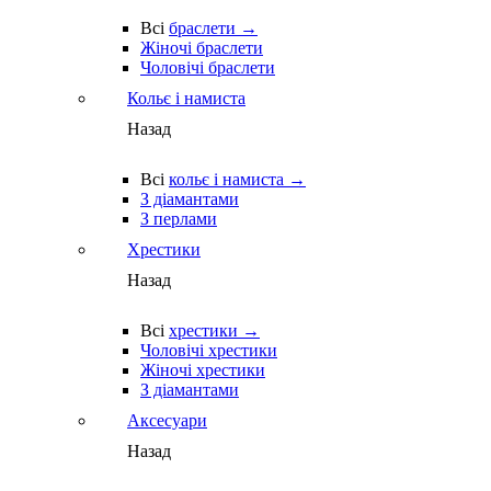
Всі
браслети →
Жіночі браслети
Чоловічі браслети
Кольє і намиста
Назад
Всі
кольє і намиста →
З діамантами
З перлами
Хрестики
Назад
Всі
хрестики →
Чоловічі хрестики
Жіночі хрестики
З діамантами
Аксесуари
Назад