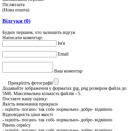
Післяплата
(Нова пошта)
Відгуки
(0)
Будьте першим, хто залишить відгук
Написати коментар:
Ім'я
Email
Ваш коментар
Прикріпіть фотографії
Додавайте зображення у форматах jpg, png розміром файла до
5Мб. Максимальна кількість файлів - 5.
Поставте вашу оцінку:
Якість виконання прикраси
- оцініть
- погано
- так собі
- нормально
- добре
- відмінно
Відповідність ціни якості
- оцініть
- погано
- так собі
- нормально
- добре
- відмінно
Рівень сервісу
- оцініть
- погано
- так собі
- нормально
- добре
- відмінно