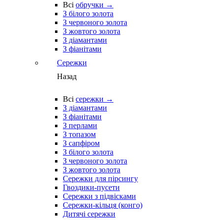
Всі
обручки →
З білого золота
З червоного золота
З жовтого золота
З діамантами
З фіанітами
Сережки
Назад
Всі
сережки →
З діамантами
З фіанітами
З перлами
З топазом
З сапфіром
З білого золота
З червоного золота
З жовтого золота
Сережки для пірсингу
Гвоздики-пусети
Сережки з підвісками
Сережки-кільця (конго)
Дитячі сережки