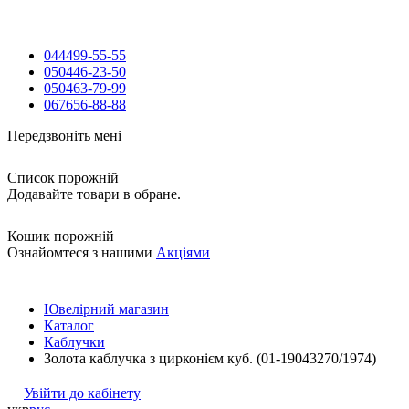
044
499-55-55
050
446-23-50
050
463-79-99
067
656-88-88
Передзвоніть мені
Список порожній
Додавайте товари в обране.
Кошик порожній
Ознайомтеся з нашими
Акціями
Ювелірний магазин
Каталог
Каблучки
Золота каблучка з цирконієм куб. (01-19043270/1974)
Увійти до кабінету