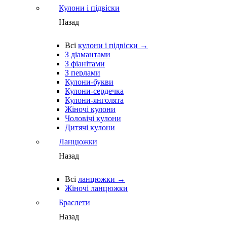
Кулони і підвіски
Назад
Всі
кулони і підвіски →
З діамантами
З фіанітами
З перлами
Кулони-букви
Кулони-сердечка
Кулони-янголята
Жіночі кулони
Чоловічі кулони
Дитячі кулони
Ланцюжки
Назад
Всі
ланцюжки →
Жіночі ланцюжки
Браслети
Назад