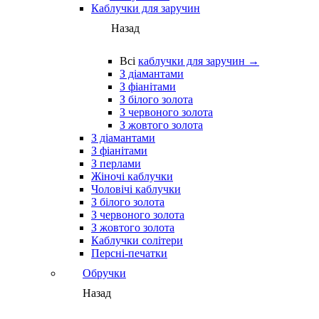
Каблучки для заручин
Назад
Всі
каблучки для заручин →
З діамантами
З фіанітами
З білого золота
З червоного золота
З жовтого золота
З діамантами
З фіанітами
З перлами
Жіночі каблучки
Чоловічі каблучки
З білого золота
З червоного золота
З жовтого золота
Каблучки солітери
Персні-печатки
Обручки
Назад