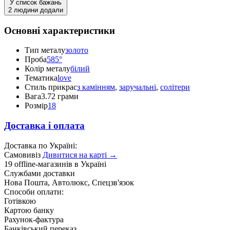
У список бажань
2 людини додали
Основні характеристики
Тип металу
золото
Проба
585°
Колір металу
білий
Тематика
love
Стиль прикрас
з камінням
,
заручальні
,
солітери
Вага
3.72 грами
Розмір
18
Доставка і оплата
Доставка по Україні:
Самовивіз
Дивитися на карті →
19 offline-магазинів в Україні
Службами доставки
Нова Пошта, Автолюкс, Спецзв'язок
Способи оплати:
Готівкою
Картою банку
Рахунок-фактура
Банківський переказ