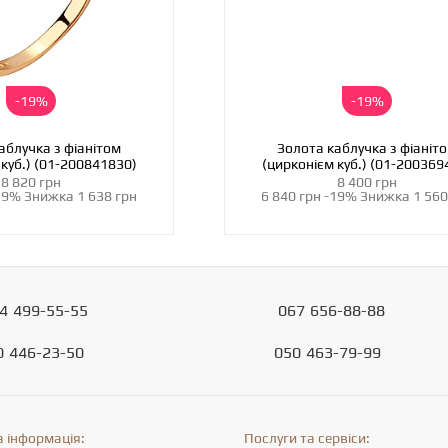
-19%
-19%
аблучка з фіанітом
Золота каблучка з фіаніт
 куб.) (01-200841830)
(цирконієм куб.) (01-200369
8 820 грн
8 400 грн
19%
Знижка
1 638 грн
6 840 грн
-19%
Знижка
1 560
4
499-55-55
067
656-88-88
0
446-23-50
050
463-79-99
 інформація:
Послуги та сервіси: