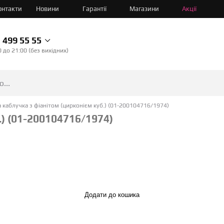
онтакти
Новини
Гарантії
Магазини
Акції
499 55 55
0 до 21:00 (без вихідних)
 каблучка з фіанітом (цирконієм куб.) (01-200104716/1974)
.) (01-200104716/1974)
Додати до кошика