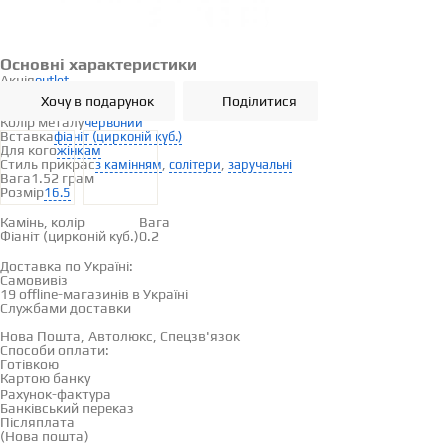
Наявність
в магазинах
Основні характеристики
Акція
outlet
Тип металу
золото
Хочу в подарунок
Поділитися
Проба
585°
Колір металу
червоний
Вставка
фіаніт (цирконій куб.)
Для кого
жінкам
Стиль прикрас
,
,
з камінням
солітери
заручальні
Вага
1.52 грам
Розмір
16.5
Вставки
Камінь, колір
Вага
Фіаніт (цирконій куб.)
0.2
Доставка і оплата
Доставка по Україні:
Самовивіз
Дивитися на карті →
19 offline-магазинів в Україні
Службами доставки
Нова Пошта, Автолюкс, Спецзв'язок
Способи оплати:
Готівкою
Картою банку
Рахунок-фактура
Банківський переказ
Післяплата
(Нова пошта)