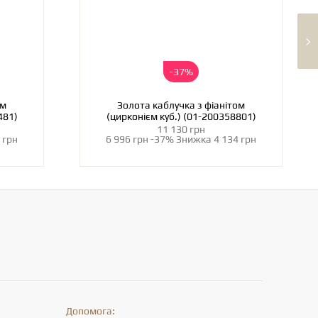
-37%
ом
Золота каблучка з фіанітом
481)
(цирконієм куб.) (01-200358801)
11 130 грн
 грн
6 996 грн
-37%
Знижка
4 134 грн
Допомога: