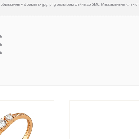
ображення у форматах jpg, png розміром файла до 5Мб. Максимальна кількість
ть
ть
ть