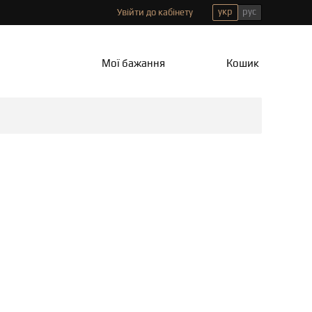
укр
рус
Увійти до кабінету
Мої бажання
Кошик