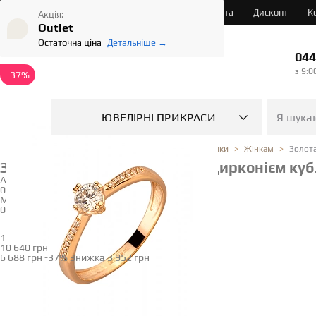
Про нас
Послуги
Доставка і Оплата
Дисконт
К
Акція:
Outlet
Остаточна ціна
Детальніше →
044
з 9:0
-37%
ЮВЕЛІРНІ ПРИКРАСИ
Золота
Ювелірний магазин
Каталог
Каблучки
Жінкам
Золота каблучка з фіанітом (цирконієм куб
Артикул
01-200104716
Модель
01-200104716/1974
16.5
1.52 грам
Визначити розмір
10 640 грн
6 688 грн
-37%
Знижка
3 952 грн
Купити в 1 клік