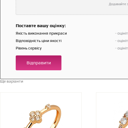
Додавайте з
Поставте вашу оцінку:
Якість виконання прикраси
- оціні
Відповідність ціни якості
- оціні
Рівень сервісу
- оціні
Відправити
Ще варіанти
Перейти в каталог →