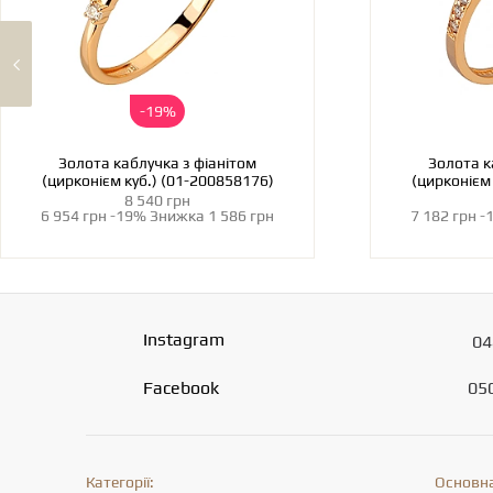
-19%
Золота каблучка з фіанітом
Золота к
(цирконієм куб.) (01-200858176)
(цирконієм
8 540 грн
6 954 грн
-19%
Знижка
1 586 грн
7 182 грн
-
Instagram
04
Facebook
05
Категорії:
Основна