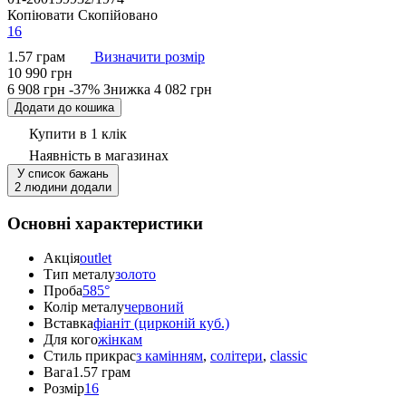
Копіювати
Скопійовано
16
1.57 грам
Визначити розмір
10 990 грн
6 908 грн
-37%
Знижка
4 082 грн
Додати до кошика
Купити в 1 клік
Наявність
в магазинах
У список бажань
2 людини додали
Основні характеристики
Акція
outlet
Тип металу
золото
Проба
585°
Колір металу
червоний
Вставка
фіаніт (цирконій куб.)
Для кого
жінкам
Стиль прикрас
з камінням
,
солітери
,
classic
Вага
1.57 грам
Розмір
16