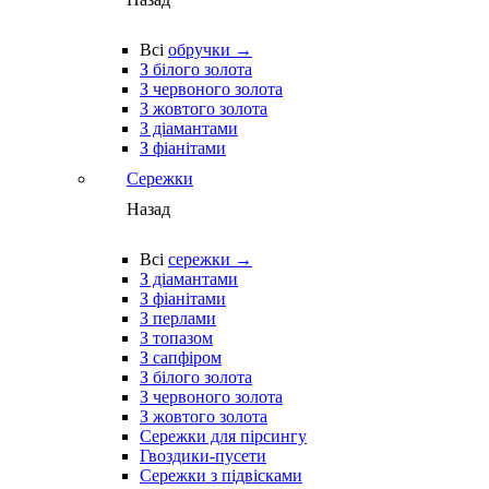
Всі
обручки →
З білого золота
З червоного золота
З жовтого золота
З діамантами
З фіанітами
Сережки
Назад
Всі
сережки →
З діамантами
З фіанітами
З перлами
З топазом
З сапфіром
З білого золота
З червоного золота
З жовтого золота
Сережки для пірсингу
Гвоздики-пусети
Сережки з підвісками