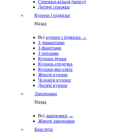
Сережки-кільця (конго)
Дитячі сережки
Кулони і підвіски
Назад
Всі
кулони і підвіски →
З діамантами
З фіанітами
З перлами
Кулони-букви
Кулони-сердечка
Кулони-янголята
Жіночі кулони
Чоловічі кулони
Дитячі кулони
Ланцюжки
Назад
Всі
ланцюжки →
Жіночі ланцюжки
Браслети