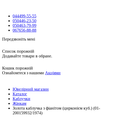
044
499-55-55
050
446-23-50
050
463-79-99
067
656-88-88
Передзвоніть мені
Список порожній
Додавайте товари в обране.
Кошик порожній
Ознайомтеся з нашими
Акціями
Ювелірний магазин
Каталог
Каблучки
Жінкам
Золота каблучка з фіанітом (цирконієм куб.) (01-
200159932/1974)