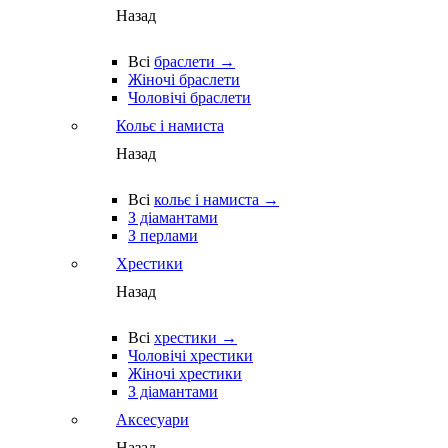
Назад
Всі
браслети →
Жіночі браслети
Чоловічі браслети
Кольє і намиста
Назад
Всі
кольє і намиста →
З діамантами
З перлами
Хрестики
Назад
Всі
хрестики →
Чоловічі хрестики
Жіночі хрестики
З діамантами
Аксесуари
Назад