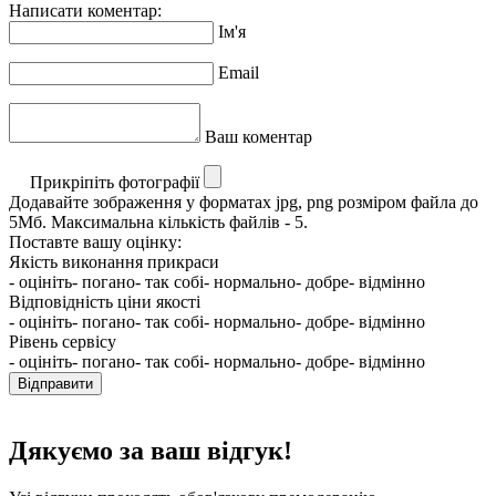
Написати коментар:
Ім'я
Email
Ваш коментар
Прикріпіть фотографії
Додавайте зображення у форматах jpg, png розміром файла до
5Мб. Максимальна кількість файлів - 5.
Поставте вашу оцінку:
Якість виконання прикраси
- оцініть
- погано
- так собі
- нормально
- добре
- відмінно
Відповідність ціни якості
- оцініть
- погано
- так собі
- нормально
- добре
- відмінно
Рівень сервісу
- оцініть
- погано
- так собі
- нормально
- добре
- відмінно
Відправити
Дякуємо за ваш відгук!