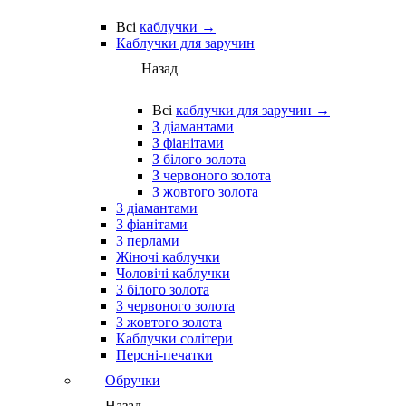
Всі
каблучки →
Каблучки для заручин
Назад
Всі
каблучки для заручин →
З діамантами
З фіанітами
З білого золота
З червоного золота
З жовтого золота
З діамантами
З фіанітами
З перлами
Жіночі каблучки
Чоловічі каблучки
З білого золота
З червоного золота
З жовтого золота
Каблучки солітери
Персні-печатки
Обручки
Назад