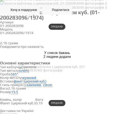
Хочу в подарунок
Поділитися
Золота каблучка з цирконієм куб. (01-
200283096/1974)
Артикул
01-200283096
ПРОДАНО
Модель
01-200283096/1974
19.5
2.16 грами
Визначити розмір
Повідомити про наявність
У список бажань
2 людини додали
Основні характеристики
Тип каблучки
трилогія
Тип металу
золото
Проба
585°
Колір металу
червоний
Вставка
фіаніт (цирконій куб.)
Стиль прикрас
,
з камінням
classic
Вага
2.16 грами
Розмір
19.5
Вставки
Камінь, колір
Вага
Фіаніт (цирконій куб.)
0.19
ПРОДАНО
Доставка і оплата
Доставка по Україні: