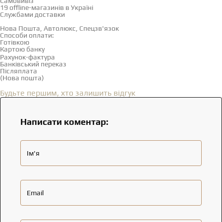
Самовивіз
Дивитися на карті →
19 offline-магазинів в Україні
Службами доставки
Нова Пошта, Автолюкс, Спецзв'язок
Способи оплати:
Готівкою
Картою банку
Рахунок-фактура
Банківський переказ
Післяплата
(Нова пошта)
Відгуки
(0)
Будьте першим, хто залишить відгук
Написати коментар:
Ім'я
Email