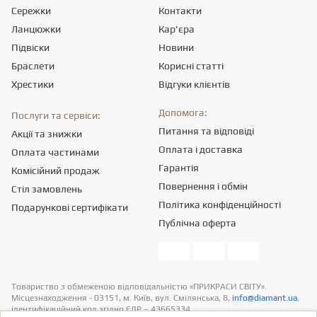
Сережки
Контакти
Ланцюжки
Кар'єра
Підвіски
Новини
Браслети
Корисні статті
Хрестики
Відгуки клієнтів
Допомога:
Послуги та сервіси:
Питання та відповіді
Акції та знижки
Оплата і доставка
Оплата частинами
Гарантія
Комісійний продаж
Повернення і обмін
Стіл замовлень
Політика конфіденційності
Подарункові сертифікати
Публічна оферта
Товариство з обмеженою вiдповiдальнiстю «ПРИКРАСИ СВІТУ».
Місцезнаходження - 03151, м. Київ, вул. Смілянська, 8,
info@diamant.ua
,
ідентифікаційний код згідно ЄДР – 43665334.