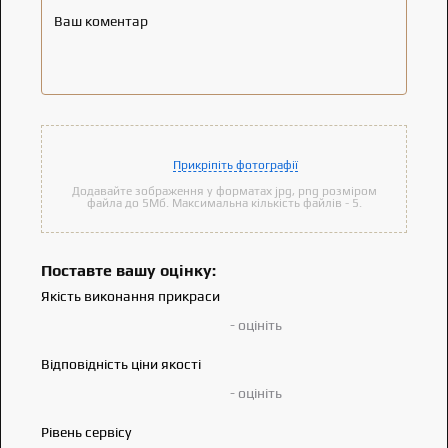
Ваш коментар
Прикріпіть фотографії
Додавайте зображення у форматах jpg, png розміром
файла до 5Мб. Максимальна кількість файлів - 5.
Поставте вашу оцінку:
Якість виконання прикраси
- оцініть
Відповідність ціни якості
- оцініть
Рівень сервісу