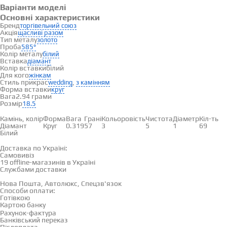
Варіанти моделі
Основні характеристики
Бренд
торгівельний союз
Акція
щасливі разом
Тип металу
золото
Проба
585°
Колір металу
білий
Вставка
діамант
Колір вставки
білий
Для кого
жінкам
Стиль прикрас
,
wedding
з камінням
Форма вставки
круг
Вага
2.94 грами
Розмір
18.5
Вставки
Камінь, колір
Форма
Вага
Грані
Кольоровість
Чистота
Діаметр
Кіл-ть
Діамант
Круг
0.319
57
3
5
1
69
Білий
Доставка і оплата
Доставка по Україні:
Самовивіз
Дивитися на карті →
19 offline-магазинів в Україні
Службами доставки
Нова Пошта, Автолюкс, Спецзв'язок
Способи оплати:
Готівкою
Картою банку
Рахунок-фактура
Банківський переказ
Післяплата