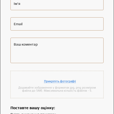
Ім'я
Email
Ваш коментар
Прикріпіть фотографії
Додавайте зображення у форматах jpg, png розміром
файла до 5Мб. Максимальна кількість файлів - 5.
Поставте вашу оцінку: