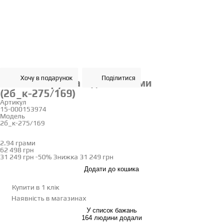
Хочу в подарунок
Поділитися
Золота обручка з діамантами
(2б_к-275/169)
Артикул
15-000153974
Модель
2б_к-275/169
18
18.5
19
19.5
20
20.5
21.5
2.94 грами
Визначити розмір
62 498 грн
31 249 грн
-50%
Знижка
31 249 грн
Додати до кошика
Купити в 1 клік
Наявність
в магазинах
У список бажань
164 людини додали