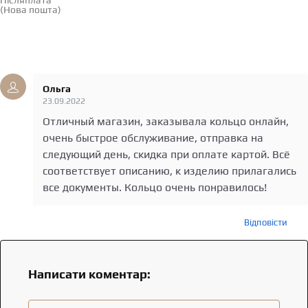
(Нова пошта)
Відгуки
(1)
Середня оцінка за версією клієнтів
Середня оцінка за версією клієнтів
Середня оцінка за версією клієнтів
Середня оцінка за версією клієнтів
Середня оцінка за версією клієнтів
Ольга
23.09.2022
Отличный магазин, заказывала кольцо онлайн,
очень быстрое обслуживание, отправка на
следующий день, скидка при оплате картой. Всё
соответствует описанию, к изделию прилагались
все документы. Кольцо очень понравилось!
Відповісти
Написати коментар: