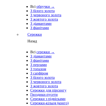
Всі
обручки →
З білого золота
З червоного золота
З жовтого золота
З діамантами
З фіанітами
Сережки
Назад
Всі
сережки →
З діамантами
З фіанітами
З перлами
З топазом
З сапфіром
З білого золота
З червоного золота
З жовтого золота
Сережки для пірсингу
Гвоздики-пусети
Сережки з підвісками
Сережки-кільця (конго)