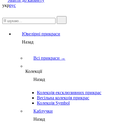
Увійти до кабінету
укр
рус
Ювелірні прикраси
Назад
Всі прикраси →
Колекції
Назад
Колекція ексклюзивних прикрас
Весільна колекція прикрас
Колекція Symbol
Каблучки
Назад