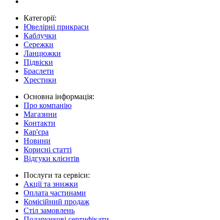
Категорії:
Ювелірні прикраси
Каблучки
Сережки
Ланцюжки
Підвіски
Браслети
Хрестики
Основна інформація:
Про компанію
Магазини
Контакти
Кар'єра
Новини
Корисні статті
Відгуки клієнтів
Послуги та сервіси:
Акції та знижки
Оплата частинами
Комісійний продаж
Стіл замовлень
Подарункові сертифікати