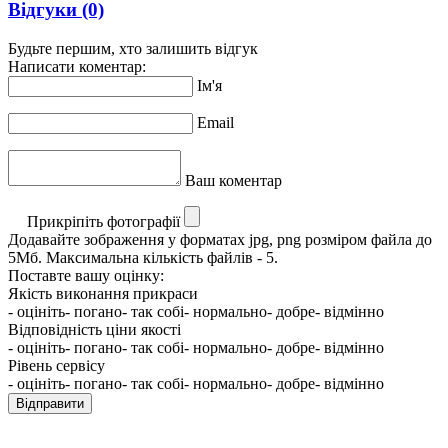
Відгуки
(0)
Будьте першим, хто залишить відгук
Написати коментар:
Ім'я
Email
Ваш коментар
Прикріпіть фотографії
Додавайте зображення у форматах jpg, png розміром файла до
5Мб. Максимальна кількість файлів - 5.
Поставте вашу оцінку:
Якість виконання прикраси
- оцініть
- погано
- так собі
- нормально
- добре
- відмінно
Відповідність ціни якості
- оцініть
- погано
- так собі
- нормально
- добре
- відмінно
Рівень сервісу
- оцініть
- погано
- так собі
- нормально
- добре
- відмінно
Відправити