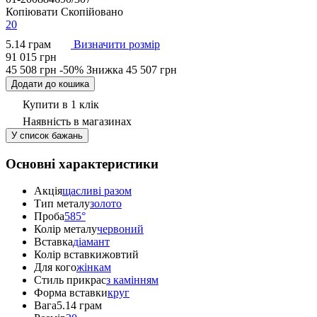
Копіювати
Скопійовано
20
5.14 грам
Визначити розмір
91 015 грн
45 508 грн
-50%
Знижка
45 507 грн
Додати до кошика
Купити в 1 клік
Наявність
в магазинах
У список бажань
Основні характеристики
Акція
щасливі разом
Тип металу
золото
Проба
585°
Колір металу
червоний
Вставка
діамант
Колір вставки
жовтий
Для кого
жінкам
Стиль прикрас
з камінням
Форма вставки
круг
Вага
5.14 грам