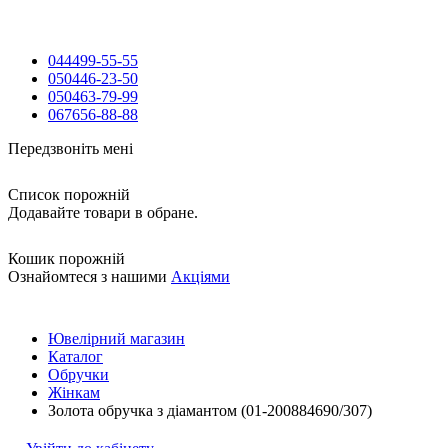
044
499-55-55
050
446-23-50
050
463-79-99
067
656-88-88
Передзвоніть мені
Список порожній
Додавайте товари в обране.
Кошик порожній
Ознайомтеся з нашими
Акціями
Ювелірний магазин
Каталог
Обручки
Жінкам
Золота обручка з діамантом (01-200884690/307)