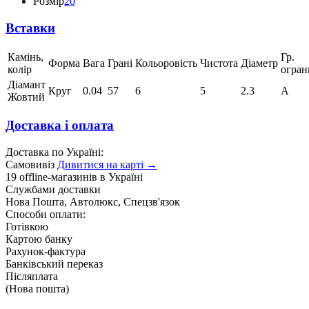
Розмір
20
Вставки
Камінь,
Гр.
Форма
Вага
Грані
Кольоровість
Чистота
Діаметр
колір
огран
Діамант
Круг
0.04
57
6
5
2.3
А
Жовтий
Доставка і оплата
Доставка по Україні:
Самовивіз
Дивитися на карті →
19 offline-магазинів в Україні
Службами доставки
Нова Пошта, Автолюкс, Спецзв'язок
Способи оплати:
Готівкою
Картою банку
Рахунок-фактура
Банківський переказ
Післяплата
(Нова пошта)