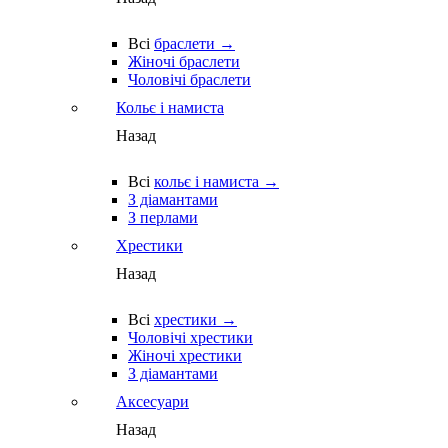
Всі
браслети →
Жіночі браслети
Чоловічі браслети
Кольє і намиста
Назад
Всі
кольє і намиста →
З діамантами
З перлами
Хрестики
Назад
Всі
хрестики →
Чоловічі хрестики
Жіночі хрестики
З діамантами
Аксесуари
Назад