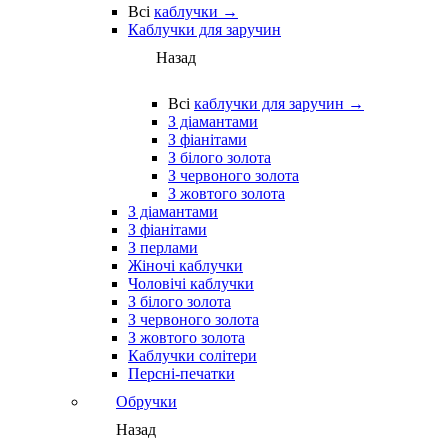
Всі
каблучки →
Каблучки для заручин
Назад
Всі
каблучки для заручин →
З діамантами
З фіанітами
З білого золота
З червоного золота
З жовтого золота
З діамантами
З фіанітами
З перлами
Жіночі каблучки
Чоловічі каблучки
З білого золота
З червоного золота
З жовтого золота
Каблучки солітери
Персні-печатки
Обручки
Назад