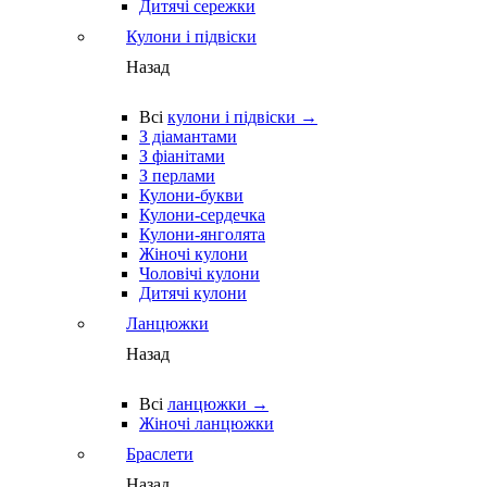
Дитячі сережки
Кулони і підвіски
Назад
Всі
кулони і підвіски →
З діамантами
З фіанітами
З перлами
Кулони-букви
Кулони-сердечка
Кулони-янголята
Жіночі кулони
Чоловічі кулони
Дитячі кулони
Ланцюжки
Назад
Всі
ланцюжки →
Жіночі ланцюжки
Браслети
Назад