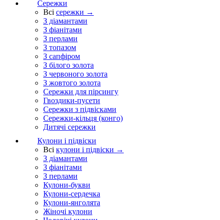
Сережки
Всі
сережки →
З діамантами
З фіанітами
З перлами
З топазом
З сапфіром
З білого золота
З червоного золота
З жовтого золота
Сережки для пірсингу
Гвоздики-пусети
Сережки з підвісками
Сережки-кільця (конго)
Дитячі сережки
Кулони і підвіски
Всі
кулони і підвіски →
З діамантами
З фіанітами
З перлами
Кулони-букви
Кулони-сердечка
Кулони-янголята
Жіночі кулони