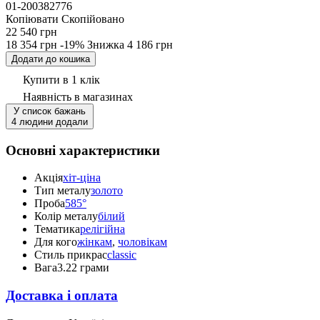
01-200382776
Копіювати
Скопійовано
22 540 грн
18 354 грн
-19%
Знижка
4 186 грн
Додати до кошика
Купити в 1 клік
Наявність
в магазинах
У список бажань
4 людини додали
Основні характеристики
Акція
хіт-ціна
Тип металу
золото
Проба
585°
Колір металу
білий
Тематика
релігійна
Для кого
жінкам
,
чоловікам
Стиль прикрас
classic
Вага
3.22 грами
Доставка і оплата