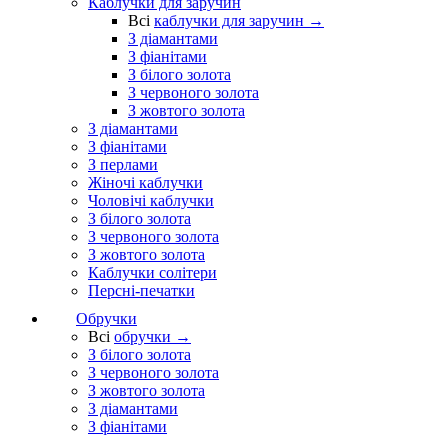
Каблучки для заручин
Всі
каблучки для заручин →
З діамантами
З фіанітами
З білого золота
З червоного золота
З жовтого золота
З діамантами
З фіанітами
З перлами
Жіночі каблучки
Чоловічі каблучки
З білого золота
З червоного золота
З жовтого золота
Каблучки солітери
Персні-печатки
Обручки
Всі
обручки →
З білого золота
З червоного золота
З жовтого золота
З діамантами
З фіанітами