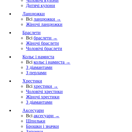
Чоловічі кулони
Дитячі кулони
Ланцюжки
Всі
ланцюжки →
Жіночі ланцюжки
Браслети
Всі
браслети →
Жіночі браслети
Чоловічі браслети
Кольє і намиста
Всі
кольє і намиста →
З діамантами
З перлами
Хрестики
Всі
хрестики →
Чоловічі хрестики
Жіночі хрестики
З діамантами
Аксесуари
Всі
аксесуари →
Шпильки
Брошки і значки
Запонки