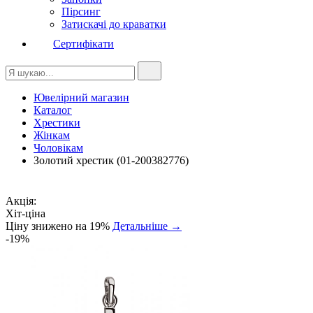
Пірсинг
Затискачі до краватки
Сертифікати
Ювелірний магазин
Каталог
Хрестики
Жінкам
Чоловікам
Золотий хрестик (01-200382776)
Акція:
Хіт-ціна
Ціну знижено на 19%
Детальніше →
-19%