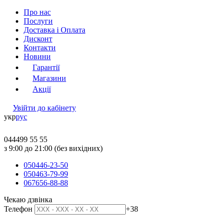
Про нас
Послуги
Доставка і Оплата
Дисконт
Контакти
Новини
Гарантії
Магазини
Акції
Увійти до кабінету
укр
рус
044
499 55 55
з 9:00 до 21:00 (без вихідних)
050
446-23-50
050
463-79-99
067
656-88-88
Чекаю дзвінка
Телефон
+38